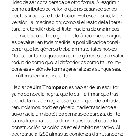
li­dad de ser con­si­de­ra­da de otro for­ma. Al es­gri­mir
co­mo atri­bu­tos de va­lor lo que no pa­san de ser as­
pec­tos pro­pios de to­da fic­ción —el es­ca­pis­mo, la di­
ver­sión, la ima­gi­na­ción; co­mo si el res­to de la li­te­ra­
tu­ra, pre­ten­dién­do­la eli­tis­ta, na­cie­ra de una im­po­si­
ción va­cia­da de to­do go­zo — , lo úni­co que con­si­guen
es de­va­luar en to­da me­di­da la po­si­bi­li­dad de con­si­
de­rar que los gé­ne­ros tra­ba­jan ma­te­ria­les no­bles.
No es, por tan­to, que sean
per sé
gé­ne­ros de un va­lor
re­du­ci­do co­mo que, al de­fen­der­los co­mo tal, se im­
po­ne esa vi­sión de for­ma ge­ne­ra­li­za­da aun­que sea,
en úl­ti­mo tér­mino, incierta.
Hablar de
Jim Thompson
es ha­blar de un es­cri­tor
ya no de no­ve­la ne­gra, que lo es —afir­mar que tras­
cien­de la no­ve­la ne­gra es al­go a lo que, de en­tra­da,
re­nun­cia­mos: to­do es gé­ne­ro, na­die tras­cien­de el
su­yo ha­cia un hi­po­té­ti­co par­na­so de pu­re­za, de
li­te­
ra­tu­ra li­te­ra­ria
—, sino de un maes­tro del uso de la
cons­truc­ción psi­co­ló­gi­ca en el ám­bi­to na­rra­ti­vo. Al
acer­car­se a
1280 al­mas
se co­mien­za dis­fru­tan­do no