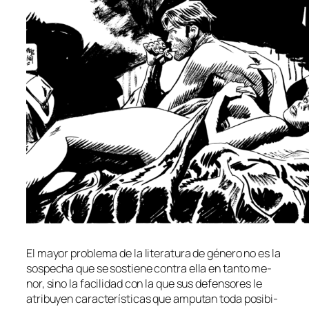
El ma­yor pro­ble­ma de la li­te­ra­tu­ra de gé­ne­ro no es la
sos­pe­cha que se sos­tie­ne con­tra ella en tan­to me­
nor, sino la fa­ci­li­dad con la que sus de­fen­so­res le
atri­bu­yen ca­rac­te­rís­ti­cas que ampu­tan to­da po­si­bi­