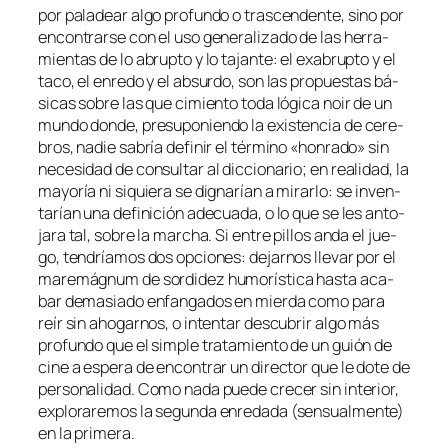
por pa­la­dear al­go pro­fun­do o tras­cen­den­te, sino por
en­con­trar­se con el uso ge­ne­ra­li­za­do de las he­rra­
mien­tas de lo abrup­to y lo ta­jan­te: el exabrup­to y el
ta­co, el en­re­do y el ab­sur­do, son las pro­pues­tas bá­
si­cas so­bre las que ci­mien­to to­da ló­gi­ca
noir
de un
mun­do don­de, pre­su­po­nien­do la exis­ten­cia de ce­re­
bros, na­die sa­bría de­fi­nir el tér­mino «hon­ra­do» sin
ne­ce­si­dad de con­sul­tar al dic­cio­na­rio; en reali­dad, la
ma­yo­ría ni si­quie­ra se dig­na­rían a mi­rar­lo: se in­ven­
ta­rían una de­fi­ni­ción ade­cua­da, o lo que se les an­to­
ja­ra tal, so­bre la mar­cha. Si en­tre pi­llos an­da el jue­
go, ten­dría­mos dos op­cio­nes: de­jar­nos lle­var por el
ma­re­mág­num de sor­di­dez hu­mo­rís­ti­ca has­ta aca­
bar de­ma­sia­do en­fan­ga­dos en mier­da co­mo pa­ra
reír sin aho­gar­nos, o in­ten­tar des­cu­brir al­go más
pro­fun­do que el sim­ple tra­ta­mien­to de un guión de
ci­ne a es­pe­ra de en­con­trar un di­rec­tor que le do­te de
per­so­na­li­dad. Como na­da pue­de cre­cer sin in­te­rior,
ex­plo­ra­re­mos la se­gun­da en­re­da­da (sen­sual­men­te)
en la primera.