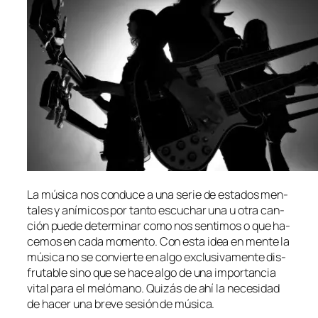
La mú­si­ca nos con­du­ce a una se­rie de es­ta­dos men­
ta­les y aní­mi­cos por tan­to es­cu­char una u otra can­
ción pue­de de­ter­mi­nar co­mo nos sen­ti­mos o que ha­
ce­mos en ca­da mo­men­to. Con es­ta idea en men­te la
mú­si­ca no se con­vier­te en al­go ex­clu­si­va­men­te dis­
fru­ta­ble sino que se ha­ce al­go de una im­por­tan­cia
vi­tal pa­ra el me­ló­mano. Quizás de ahí la ne­ce­si­dad
de ha­cer una bre­ve se­sión de música.