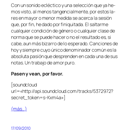
Con un so­ni­do ecléc­ti­co y una se­lec­ción que ya he­
mos vis­to, al me­nos tan­gen­cial­men­te, por es­tos la­
res en ma­yor o me­nor me­di­da se acer­ca la se­sión
que, por fin, he da­do por fi­ni­qui­ta­da. El sal­tar­me
cual­quier con­di­ción de gé­ne­ro o cual­quier cla­se de
nor­ma que se pue­de ha­cer o no el re­sul­ta­do es, si
ca­be, aun más bi­za­rro de lo es­pe­ra­do. Canciones de
hoy y siem­pre cu­yo úni­co de­no­mi­na­dor co­mún es la
ab­so­lu­ta pa­sión que des­pren­den en ca­da una de sus
no­tas. Un tra­ba­jo de amor puro.
Pasen y vean, por favor.
[sound­cloud
url=«http://api.soundcloud.com/tracks/5372972?
secret_token=s‑Kxm4a»]
(más…)
17/09/2010