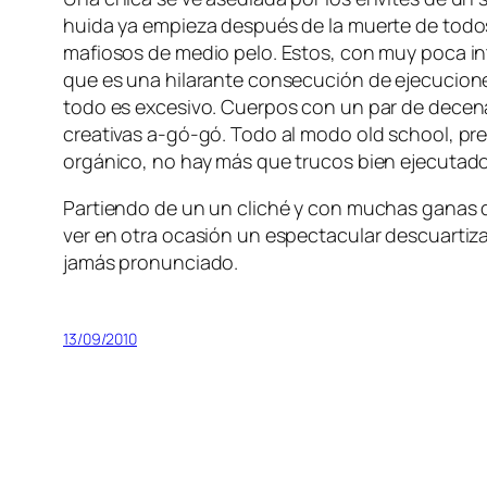
hui­da ya em­pie­za des­pués de la muer­te de to­
ma­fio­sos de me­dio pe­lo. Estos, con muy po­ca in­t
que es una hi­la­ran­te con­se­cu­ción de eje­cu­cio­
to­do es ex­ce­si­vo. Cuerpos con un par de de­ce­n
crea­ti­vas a‑gó-gó. Todo al mo­do old school, pres­c
or­gá­ni­co, no hay más que tru­cos bien eje­cu­ta­dos
Partiendo de un un cli­ché y con mu­chas ga­nas de 
ver en otra oca­sión un es­pec­ta­cu­lar des­cuar­ti­
ja­más pronunciado.
13/09/2010