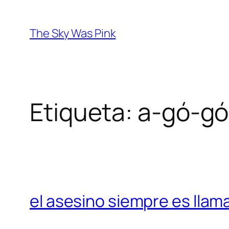
Saltar
al
The Sky Was Pink
contenido
Etiqueta:
a-gó-gó
el asesino siempre es llam