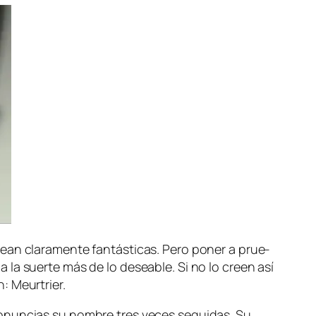
ean cla­ra­men­te fan­tás­ti­cas. Pero po­ner a prue­
 la suer­te más de lo de­sea­ble. Si no lo creen así
n: Meurtrier.
o­nun­cias su nom­bre tres ve­ces se­gui­das. Su