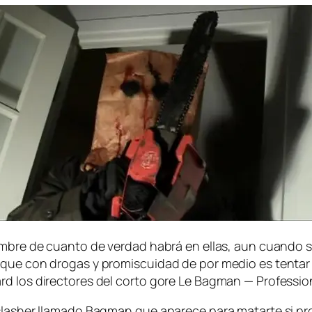
­dum­bre de cuan­to de ver­dad ha­brá en ellas, aun cuan­do s
que con dro­gas y pro­mis­cui­dad de por me­dio es ten­tar a
d los di­rec­to­res del cor­to go­re Le Bagman — Professio
slasher lla­ma­do Bagman que apa­re­ce pa­ra ma­tar­te si pr