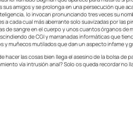
dos sus ami­gos y se pro­lon­ga en una per­se­cu­ción que 
e­li­gen­cia, lo in­vo­can pro­nun­cian­do tres ve­ces su nom­
nes a ca­da cual más abe­rran­te so­lo sua­vi­za­das por las p
as de san­gre en el cuer­po y unos cuan­tos ór­ga­nos de más
in­dien­do de CGI y ma­rra­na­das in­for­má­ti­cas que tien­de
 y mu­ñe­cos mu­ti­la­dos que dan un as­pec­to in­fa­me y gro­t
ha­cer las co­sas bien lle­ga el ase­sino de la bol­sa de pa
za­mien­to vía in­tru­sión anal? Solo os que­da re­cor­dar no