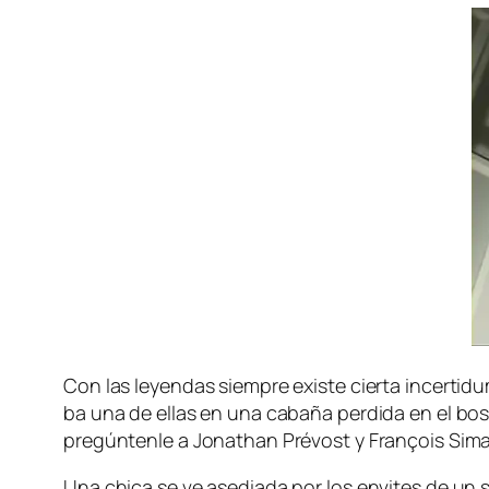
Con las le­yen­das siem­pre exis­te cier­ta in­cer­ti
ba una de ellas en una ca­ba­ña per­di­da en el bos­
pre­gún­ten­le a Jonathan Prévost y François Simar
Una chi­ca se ve ase­dia­da por los en­vi­tes de un 