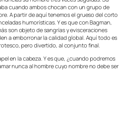
aca­ba cuan­do am­bos cho­can con un gru­po de
bre. A par­tir de aquí te­ne­mos el grue­so del cor­to
in­ce­la­das hu­mo­rís­ti­cas. Y es que con Bagman,
 son ob­je­to de san­grías y evis­ce­ra­cio­nes
n a em­bo­rro­nar la ca­li­dad glo­bal. Aquí to­do es
es­co, pe­ro di­ver­ti­do, al con­jun­to final.
­pel en la ca­be­za. Y es que, ¿cuan­do po­dre­mos
 lla­mar nun­ca al hom­bre cu­yo nom­bre no de­be ser