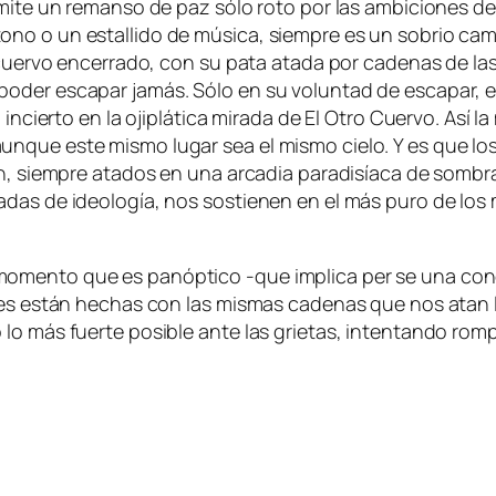
mi­te un re­man­so de paz só­lo ro­to por las am­bi­cio­nes de 
ono o un es­ta­lli­do de mú­si­ca, siem­pre es un so­brio ca­m
l cuer­vo en­ce­rra­do, con su pa­ta ata­da por ca­de­nas de la
­der es­ca­par ja­más. Sólo en su vo­lun­tad de es­ca­par, e
in­cier­to en la oji­plá­ti­ca mi­ra­da de El Otro Cuervo. Así l
n­que es­te mis­mo lu­gar sea el mis­mo cie­lo. Y es que los 
an, siem­pre ata­dos en una ar­ca­dia pa­ra­di­sía­ca de som­b
ga­das de ideo­lo­gía, nos sos­tie­nen en el más pu­ro de los
o­men­to que es pan­óp­ti­co ‑que im­pli­ca per se una con­d
u­ces es­tán he­chas con las mis­mas ca­de­nas que nos atan l
o más fuer­te po­si­ble an­te las grie­tas, in­ten­tan­do rom­