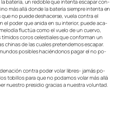
la ba­te­ría, un re­do­ble que in­ten­ta es­ca­par con­
ino más allá don­de la ba­te­ría siem­pre in­ten­ta en
s que no pue­de des­ha­cer­se, vue­la con­tra el
n el po­der que ani­da en su in­te­rior, pue­de aca­
a me­lo­día fluc­túa co­mo el vue­lo de un cuer­vo,
tí­mi­dos co­ros ce­les­tia­les que con­for­man un
ras chi­nas de las cua­les pre­ten­de­mos es­ca­par.
 mun­dos po­si­bles ha­cién­do­nos pa­gar el no po­
e­na­ción con­tra po­der vo­lar libres- ja­más po­
os to­bi­llos pa­ra que no po­da­mos vo­lar más allá
per nues­tro pre­si­dio gra­cias a nues­tra voluntad.