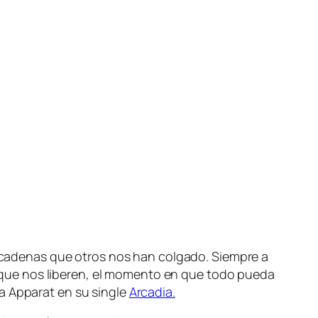
, ca­de­nas que otros nos han col­ga­do. Siempre a
s que nos li­be­ren, el mo­men­to en que to­do pue­da
ría Apparat en su sin­gle
Arcadia.