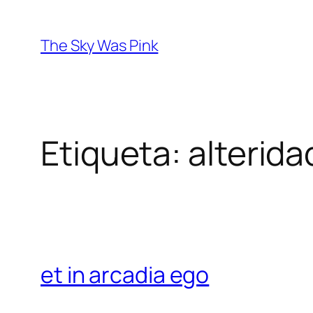
Saltar
al
The Sky Was Pink
contenido
Etiqueta:
alterida
et in arcadia ego