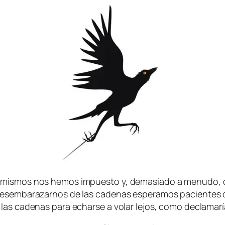
os mis­mos nos he­mos im­pues­to y, de­ma­sia­do a me­nu­do
des­em­ba­ra­zar­nos de las ca­de­nas es­pe­ra­mos pa­cien­te
as ca­de­nas pa­ra echar­se a vo­lar le­jos, co­mo de­cla­ma­