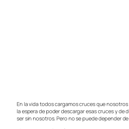
En la vi­da to­dos car­ga­mos cru­ces que no­so­tr
la es­pe­ra de po­der des­car­gar esas cru­ces y de 
ser sin no­so­tros. Pero no se pue­de de­pen­der de l