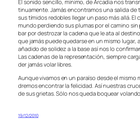
El so­ni­do sen­ci­llo, mí­ni­mo, de Arcadia nos trans­
ti­nua­men­te. Jamás en­con­tra­mos una sa­li­da de t
sus tí­mi­dos re­do­bles lle­gar un pa­so más allá. E
mun­do per­dien­do sus plu­mas por el ca­mino sin po
bar por des­tro­zar la ca­de­na que le ata al des­tino 
que ja­más pue­de que­dar­se en un mis­mo lu­gar, au
aña­di­do de so­li­dez a la ba­se así nos lo con­fir­m
Las ca­de­nas de la re­pre­sen­ta­ción, siem­pre car­
der ja­más vo­lar libres.
Aunque vi­va­mos en un pa­raí­so des­de el mis­mo m
dre­mos en­con­trar la fe­li­ci­dad. Así nues­tras cr
de sus grie­tas. Sólo nos que­da bo­quear vo­lan­do l
19/12/2010