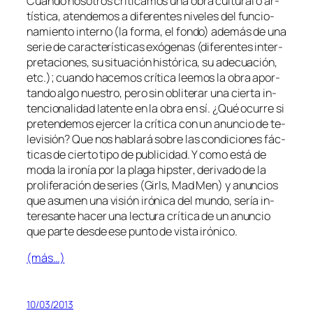
Cuando no­so­tros cri­ti­ca­mos una obra cul­tu­ral o ar­
tís­ti­ca, aten­de­mos a di­fe­ren­tes ni­ve­les del fun­cio­
na­mien­to in­terno (la for­ma, el fon­do) ade­más de una
se­rie de ca­rac­te­rís­ti­cas exóge­nas (di­fe­ren­tes in­ter­
pre­ta­cio­nes, su si­tua­ción his­tó­ri­ca, su ade­cua­ción,
etc.); cuan­do ha­ce­mos crí­ti­ca lee­mos la obra apor­
tan­do al­go nues­tro, pe­ro sin obli­te­rar una cier­ta in­
ten­cio­na­li­dad la­ten­te en la obra en sí. ¿Qué ocu­rre si
pre­ten­de­mos ejer­cer la crí­ti­ca con un anun­cio de te­
le­vi­sión? Que nos ha­bla­rá so­bre las con­di­cio­nes fác­
ti­cas de cier­to ti­po de pu­bli­ci­dad. Y co­mo es­tá de
mo­da la iro­nía por la pla­ga
hips­ter
, de­ri­va­do de la
pro­li­fe­ra­ción de se­ries (
Girls
,
Mad Men
) y anun­cios
que asu­men una vi­sión iró­ni­ca del mun­do, se­ría in­
tere­san­te ha­cer una lec­tu­ra crí­ti­ca de un anun­cio
que par­te des­de ese pun­to de vis­ta irónico.
(más…)
10/03/2013