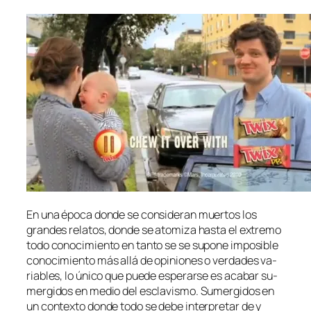
En una épo­ca don­de se con­si­de­ran muer­tos los
gran­des re­la­tos, don­de se ato­mi­za has­ta el ex­tre­mo
to­do co­no­ci­mien­to en tan­to se se su­po­ne im­po­si­ble
co­no­ci­mien­to más allá de opi­nio­nes o ver­da­des va­
ria­bles, lo úni­co que pue­de es­pe­rar­se es aca­bar su­
mer­gi­dos en me­dio del es­cla­vis­mo. Sumergidos en
un con­tex­to don­de to­do se de­be in­ter­pre­tar de y