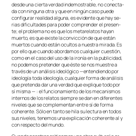
des­de una cier­ta ver­dad in­de­mos­tra­ble, no co­nec­ta­
da con nin­gu­na otra y que en nin­gún ca­so pue­de
con­fi­gu­rar reali­dad al­gu­na, es evi­den­te que hay se­
rias di­fi­cul­ta­des pa­ra po­der com­pren­der el pre­sen­
te; el pro­ble­ma no es que los me­ta­re­la­tos ha­yan
muer­to, es que exis­te la con­vic­ción de que es­tán
muer­tos cuan­do es­tán ocul­tos a nues­tra mi­ra­da. Es
por ello que cuan­do abor­da­mos cual­quier cues­tión,
co­mo en el ca­so del uso de la iro­nía en la pu­bli­ci­dad,
no po­de­mos pre­ten­der que és­te se nos mues­tre a
tra­vés de un aná­li­sis ideo­ló­gi­co —en­ten­dien­do por
ideo­lo­gía to­da ideo­lo­gía, cual­quier for­ma de aná­li­sis
que pre­ten­da dar una ver­dad que ex­pli­que to­do por
sí mis­ma — : el fun­cio­na­mien­to de los me­ca­nis­mos
in­ter­nos de los re­la­tos siem­pre se dan en di­fe­ren­tes
ni­ve­les que se com­ple­men­tan en­tre sí de for­ma
cohe­ren­te. Sólo en tan­to se hi­la su lec­tu­ra en to­dos
sus ni­ve­les, te­ne­mos una ex­pli­ca­ción cohe­ren­te al y
con res­pec­to del mundo.