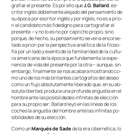
gra­fiar el pre­sen­te. Es por ello que
J.G. Ballard
, es­
cri­tor in­glés do­ble­men­te ale­ja­do del pen­sa­mien­to de
su épo­ca por
es­cri­tor in­glés
y por
in­glés
, no es
a prio­
ri
el can­di­da­to más fi­de­digno pa­ra car­to­gra­fiar el
pre­sen­te —y no lo es no por ca­pri­cho pro­pio, sino
por­que, de he­cho, su pen­sa­mien­to se ve­ría en­cor­se­
ta­do
a prio­ri
por la pers­pec­ti­va ana­lí­ti­ca de la fi­lo­so­
fía por un la­do y exen­to de la fa­mi­lia­ri­dad de la cul­tu­
ra ame­ri­ca­na de la épo­ca que fun­da­men­ta la ex­pe­
rien­cia de vi­da del pre­sen­te por la otra— aun­que, sin
em­bar­go, fi­nal­men­te se nos aca­ba­ra mos­tran­do co­
mo uno de los más bri­llan­tes car­tó­gra­fos del de­seo
co­mo un flu­jo ab­so­lu­ta­men­te li­be­ra­do que, en su ab­
so­lu­ta li­ber­tad, pro­du­ce una pro­fun­da an­gus­tia en el
hom­bre an­te las po­si­bi­li­da­des in­fi­ni­tas de elec­ción
pa­ra su pro­pio ser; Ballard le­yó en las li­neas de los
co­ches la an­gus­tia del hom­bre an­te las in­fi­ni­tas po­
si­bi­li­da­des de su elección.
Como un
Marqués de Sade
de la era ci­ber­né­ti­ca, lo