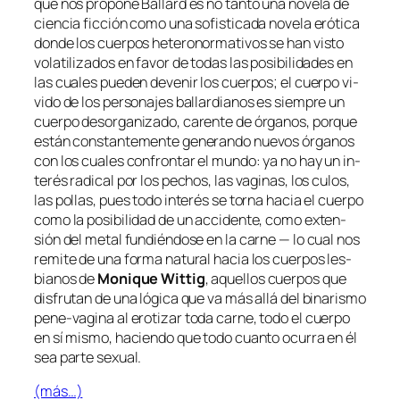
que nos pro­po­ne Ballard es no tan­to una no­ve­la de
cien­cia fic­ción co­mo una so­fis­ti­ca­da no­ve­la eró­ti­ca
don­de los cuer­pos he­te­ro­nor­ma­ti­vos se han vis­to
vo­la­ti­li­za­dos en fa­vor de to­das las po­si­bi­li­da­des en
las cua­les pue­den de­ve­nir los cuer­pos; el cuer­po vi­
vi­do de los per­so­na­jes ba­llar­dia­nos es siem­pre un
cuer­po des­or­ga­ni­za­do, ca­ren­te de ór­ga­nos, por­que
es­tán cons­tan­te­men­te ge­ne­ran­do nue­vos ór­ga­nos
con los cua­les con­fron­tar el mun­do: ya no hay un in­
te­rés ra­di­cal por los pe­chos, las va­gi­nas, los cu­los,
las po­llas, pues to­do in­te­rés se tor­na ha­cia el cuer­po
co­mo la po­si­bi­li­dad de un ac­ci­den­te, co­mo ex­ten­
sión del me­tal fun­dién­do­se en la car­ne — lo cual nos
re­mi­te de una for­ma na­tu­ral ha­cia los cuer­pos les­
bia­nos de
Monique Wittig
, aque­llos cuer­pos que
dis­fru­tan de una ló­gi­ca que va más allá del bi­na­ris­mo
pene-vagina
al ero­ti­zar to­da car­ne, to­do el cuer­po
en sí mis­mo, ha­cien­do que to­do cuan­to ocu­rra en él
sea par­te sexual.
(más…)