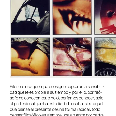
Filósofo es aquel que con­sig­ne cap­tu­rar la sen­si­bi­li­
dad que le es pro­pia a su tiem­po y, por ello, por fi­ló­
so­fo no co­no­ce­mos, o no de­be­ría­mos co­no­cer, só­lo
al pro­fe­sio­nal que ha es­tu­dia­do fi­lo­so­fía, sino aquel
que pien­se el pre­sen­te de una for­ma ra­di­cal: to­do
pen­sar fi­lo­só­fi­co es siem­pre una apues­ta por car­to­