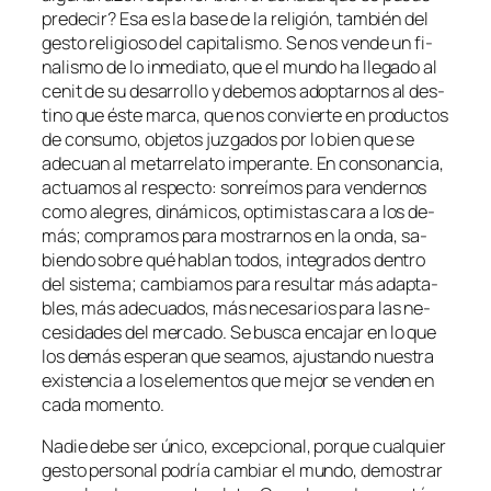
pre­de­cir? Esa es la ba­se de la re­li­gión, tam­bién del
ges­to re­li­gio­so del ca­pi­ta­lis­mo. Se nos ven­de un fi­
na­lis­mo de lo in­me­dia­to, que el mun­do ha lle­ga­do al
ce­nit de su de­sa­rro­llo y de­be­mos adop­tar­nos al des­
tino que és­te mar­ca, que nos con­vier­te en pro­duc­tos
de con­su­mo, ob­je­tos juz­ga­dos por lo bien que se
ade­cuan al me­ta­rre­la­to im­pe­ran­te. En con­so­nan­cia,
ac­tua­mos al res­pec­to: son­reí­mos pa­ra ven­der­nos
co­mo ale­gres, di­ná­mi­cos, op­ti­mis­tas ca­ra a los de­
más; com­pra­mos pa­ra mos­trar­nos en la on­da, sa­
bien­do so­bre qué ha­blan to­dos, in­te­gra­dos den­tro
del sis­te­ma; cam­bia­mos pa­ra re­sul­tar más adap­ta­
bles, más ade­cua­dos, más ne­ce­sa­rios pa­ra las ne­
ce­si­da­des del mer­ca­do. Se bus­ca en­ca­jar en lo que
los de­más es­pe­ran que sea­mos, ajus­tan­do nues­tra
exis­ten­cia a los ele­men­tos que me­jor se ven­den en
ca­da momento.
Nadie de­be ser úni­co, ex­cep­cio­nal, por­que cual­quier
ges­to per­so­nal po­dría cam­biar el mun­do, de­mos­trar