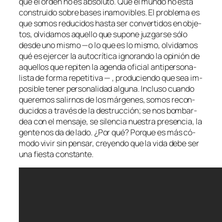
que el or­den no es ab­so­lu­to. Que el mun­do no es­tá
cons­trui­do so­bre ba­ses ina­mo­vi­bles. El pro­ble­ma es
que so­mos re­du­ci­dos has­ta ser con­ver­ti­dos en ob­je­
tos, ol­vi­da­mos aque­llo que su­po­ne juz­gar­se só­lo
des­de uno mis­mo —o lo que es lo mis­mo, ol­vi­da­mos
qué es ejer­cer la au­to­crí­ti­ca ig­no­ran­do la opi­nión de
aque­llos que re­pi­ten la agen­da ofi­cial an­ti­per­so­na­
lis­ta de for­ma re­pe­ti­ti­va — , pro­du­cien­do que sea im­
po­si­ble te­ner per­so­na­li­dad al­gu­na. Incluso cuan­do
que­re­mos sa­lir­nos de los már­ge­nes, so­mos re­con­
du­ci­dos a tra­vés de la des­truc­ción; se nos bom­bar­
dea con el men­sa­je, se si­len­cia nues­tra pre­sen­cia, la
gen­te nos da de la­do. ¿Por qué? Porque es más có­
mo­do vi­vir sin pen­sar, cre­yen­do que la vi­da de­be ser
una fies­ta constante.