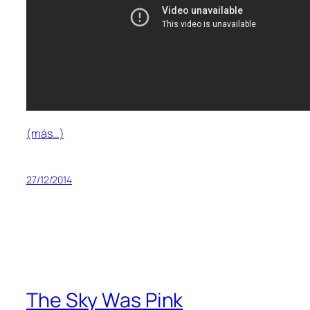
(más…)
27/12/2014
The Sky Was Pink