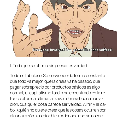
I.
Todo que se afir­ma sin pen­sar es verdad
Todo es fa­bu­lo­so. Se nos ven­de de for­ma cons­tan­te
que to­do va me­jor, que la cri­sis ya ha pa­sa­do, que
pa­gar so­bre­pre­cio por pro­duc­tos bá­si­cos es al­go
nor­mal; el ca­pi­ta­lis­mo tar­dío ha en­con­tra­do en la re­
tó­ri­ca el ar­ma úl­ti­ma: a tra­vés de una bue­na na­rra­
ción, cual­quier co­sa pa­re­ce ser ver­dad. Al fin y al ca­
bo, ¿quién no quie­re creer que las co­sas ocu­rren por
al­gu­na ra­zón su­pe­rior bien or­de­na­da que se pue­de