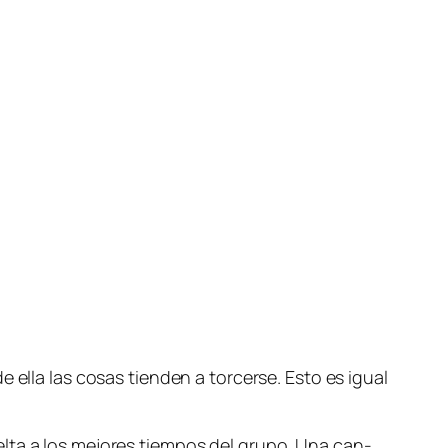
e ella las co­sas tien­den a tor­cer­se. Esto es igual
l­ta a los me­jo­res tiem­pos del gru­po. Una can­