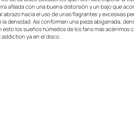
rra afi­la­da con una bue­na dis­tor­sión y un ba­jo que acom­
 al abra­zo ha­cia el uso de unas fla­gran­tes y ex­ce­si­vas 
­mo de la den­si­dad. Así con­for­man una pie­za abi­ga­rra­da, 
con es­to los sue­ños hú­me­dos de los fans más acé­rri­mos 
 ad­dic­tion ya en el disco.