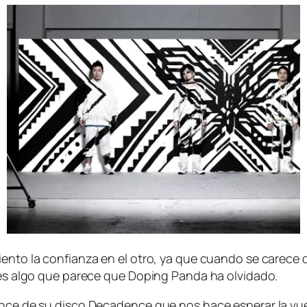
ien­to la con­fian­za en el otro, ya que cuan­do se ca­re­ce d
e y es al­go que pa­re­ce que Doping Panda ha olvidado.
van­ce de su dis­co Decadence que nos ha­ce es­pe­rar la vue