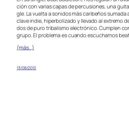
ción con va­rias ca­pas de per­cu­sio­nes, una gui­ta­
gle. La vuel­ta a so­ni­dos más ca­ri­be­ños su­ma­da
cla­ve in­die, hi­per­bo­li­za­do y lle­va­do al ex­tre
dos de pu­ro tri­ba­lis­mo elec­tró­ni­co. Cumplen 
gru­po. El pro­ble­ma es cuan­do es­cu­cha­mos beat
(más…)
13/08/2010