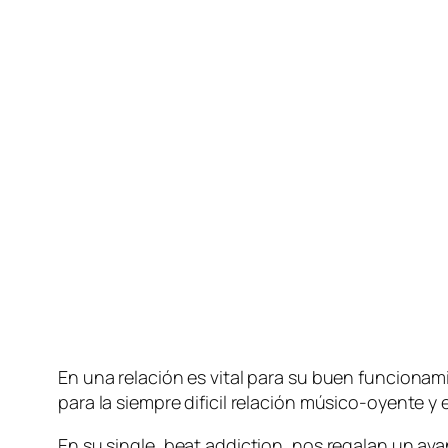
En una re­la­ción es vi­tal pa­ra su buen fun­cio­na­m
pa­ra la siem­pre di­fi­cil re­la­ción músico-oyent
En su sin­gle, beat ad­dic­tion, nos re­ga­lan un a