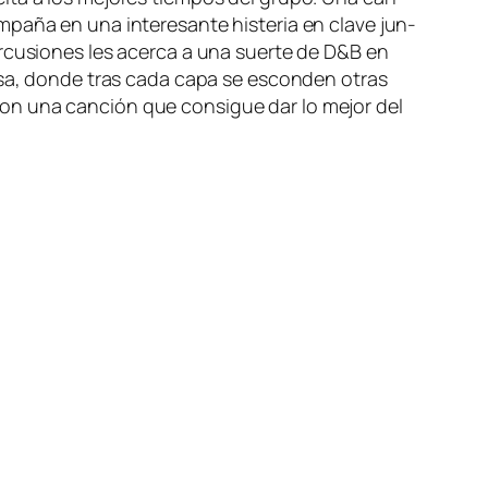
pa­ña en una in­tere­san­te his­te­ria en cla­ve jun­
per­cu­sio­nes les acer­ca a una suer­te de D&B en
den­sa, don­de tras ca­da ca­pa se es­con­den otras
con una can­ción que con­si­gue dar lo me­jor del