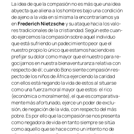
La idea de que la com­pa­sión no es más que una idea
ab­yec­ta que alie­na a los hom­bres ba­jo una con­di­ción
de ajeno a la vi­da en sí mis­ma la en­con­tra­ría­mos ya
en
Frederich Nietzsche
y su ata­que ha­cia los va­lo­
res tra­di­cio­na­les de la cris­tian­dad. Según es­te cuan­
do ejer­ce­mos la com­pa­sión so­bre aquel in­di­vi­duo
que es­tá su­frien­do un pa­de­ci­mien­to peor que el
nues­tro pro­pio lo úni­co que es­ta­mos ha­cien­do es
pre­fi­jar su do­lor co­mo ma­yor que el nues­tro pa­ra re­
go­ci­jar­nos en nues­tra bien­aven­tu­ran­za re­la­ti­va con
res­pec­to de él; cuan­do Bono sien­te com­pa­sión res­
pec­to de los ni­ños de África ejer­cien­do la ca­ri­dad
con ellos es­tá ne­gan­do la vi­da de es­tos al si­tuar­se
co­mo una fuer­za mo­ral ma­yor que es­tos: el ri­co
(eco­nó­mi­ca o mo­ral­men­te), el que es com­pa­ra­ti­va­
men­te más afor­tu­na­do, ejer­ce un po­der de ex­clu­
sión, de ne­ga­ción de la vi­da, con res­pec­to del más
po­bre. Es por ello que la com­pa­sión se nos pre­sen­ta
co­mo ne­ga­do­ra de vi­da en tan­to siem­pre se si­túa
co­mo aque­llo que se ha­ce co­mo un in­ten­to no de