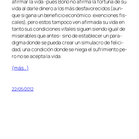
afir­mar la vi­da ‑pues Bono no afir­ma la for­tu­na de su
vi­da al dar­le di­ne­ro a los más des­fa­vo­re­ci­dos (aun­
que si ga­na un be­ne­fi­cio eco­nó­mi­co: exen­cio­nes fis­
ca­les), pe­ro es­tos tam­po­co ven afir­ma­da su vi­da en
tan­to sus con­di­cio­nes vi­ta­les si­guen sien­do igual de
mi­se­ra­bles que antes- sino de es­ta­ble­cer un pa­ra­
dig­ma don­de se pue­da crear un si­mu­la­cro de fe­li­ci­
dad, una con­di­ción don­de se nie­ga el su­fri­mien­to pe­
ro no se acep­ta la vida.
(más…)
22/05/2012