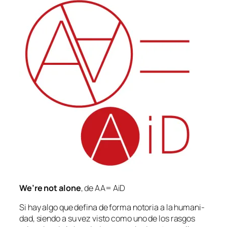
We’re not alo­ne
, de AA= AiD
Si hay al­go que de­fi­na de for­ma no­to­ria a la hu­ma­ni­
dad, sien­do a su vez vis­to co­mo uno de los ras­gos