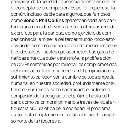
pri­ma­rios de la bon­dad o au­sen­cia de es­ta en ella, es
el con­cep­to de la com­pa­sión. Es por ello que re­sul­ta
co­mún, in­clu­so loa­ble pa­ra al­gu­nos, que fa­mo­sos
co­mo
Bono
o
Phil Collins
apa­rez­can ca­da año can­
tan­do una ño­ña­da de ven­tas es­tra­tos­fé­ri­cas crea­da
ex pro­fe­so
pa­ra la ca­ri­dad, co­mo ejer­ci­cio de com­
pa­sión ha­cia la mi­se­ria del ter­cer mun­do ‑to­do es­to
ob­vian­do, co­mo no po­dría ser de otro mo­do, los te­rri­
bles des­fal­cos fis­ca­les que aco­me­ten. Las ga­las be­
né­fi­cas an­te cual­quier ca­tás­tro­fe, la pro­li­fe­ra­ción
de
ONG’s
sos­te­ni­das por mi­llo­na­rios com­pro­me­ti­dos
o el me­ro ac­to de com­pa­de­cer­se del pró­ji­mo an­te su
su­fri­mien­to pa­re­cen ser la cum­bre de to­da em­pa­tía
hu­ma­na; en nues­tra so­cie­dad, pro­fun­da­men­te cris­
tia­na en sus raí­ces, se ha san­ti­fi­ca­do el ac­to de la
com­pa­sión de la des­gra­cia del pró­ji­mo has­ta edi­fi­
car­lo co­mo va­lor mo­ral pri­ma­rio a tra­vés del cual ar­
ti­cu­lar la brú­ju­la éti­ca de la so­cie­dad. El pro­ble­ma,
es que es­ta brú­ju­la siem­pre apun­ta ha­cia el tram­po­
so nor­te de la hipocresía.