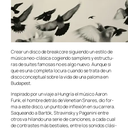
Crear un dis­co de break­co­re si­guien­do un es­ti­lo de
mú­si­ca neo-clásica co­gien­do sam­plers y es­truc­tu­
ras de sui­tes fa­mo­sas no es al­go nue­vo. Aunque si
que es una com­ple­ta lo­cu­ra cuan­do se tra­ta de un
dis­co con­cep­tual so­bre la vi­da de una pa­lo­ma en
Budapest.
Inspirado por un via­je a Hungría el mú­si­co Aaron
Funk, el hom­bre de­trás de Venetian Snares, dio for­
ma a es­te dis­co, un pun­to de in­fle­xión en su ca­rre­ra.
Saqueando a Bartók, Stravinsky y Paganini en­tre
otros va hi­lan­do una se­rie de can­cio­nes, a ca­da cual
de con­tras­tes más bes­tia­les, en­tre los so­ni­dos clá­si­