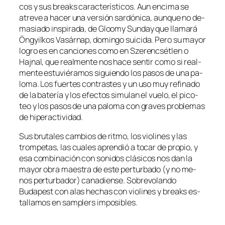
cos y sus breaks ca­rac­te­rís­ti­cos. Aun en­ci­ma se
atre­ve a ha­cer una ver­sión sar­dó­ni­ca, aun­que no de­
ma­sia­do ins­pi­ra­da, de Gloomy Sunday que lla­ma­rá
Öngyilkos Vasárnap, do­min­go sui­ci­da. Pero su ma­yor
lo­gro es en can­cio­nes co­mo en Szerencsétlen o
Hajnal, que real­men­te nos ha­ce sen­tir co­mo si real­
men­te es­tu­vié­ra­mos si­guien­do los pa­sos de una pa­
lo­ma. Los fuer­tes con­tras­tes y un uso muy re­fi­na­do
de la ba­te­ría y los efec­tos si­mu­lan el vue­lo, el pi­co­
teo y los pa­sos de una pa­lo­ma con gra­ves pro­ble­mas
de hiperactividad.
Sus bru­ta­les cam­bios de rit­mo, los vio­li­nes y las
trom­pe­tas, las cua­les apren­dió a to­car de pro­pio, y
esa com­bi­na­ción con so­ni­dos clá­si­cos nos dan la
ma­yor obra maes­tra de es­te per­tur­ba­do (y no me­
nos per­tur­ba­dor) ca­na­dien­se. Sobrevolando
Budapest con alas he­chas con vio­li­nes y breaks es­
ta­lla­mos en sam­plers imposibles.