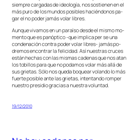
siem­pre car­ga­das de ideo­lo­gía, nos sos­tie­nen en el
más pu­ro de los mun­dos po­si­bles ha­cién­do­nos pa­
gar el no po­der ja­más vo­lar libres.
Aunque vi­va­mos en un pa­raí­so des­de el mis­mo mo­
men­to que es pan­óp­ti­co ‑que im­pli­ca per se una
con­de­na­ción con­tra po­der vo­lar libres- ja­más po­
dre­mos en­con­trar la fe­li­ci­dad. Así nues­tras cru­ces
es­tán he­chas con las mis­mas ca­de­nas que nos atan
los to­bi­llos pa­ra que no po­da­mos vo­lar más allá de
sus grie­tas. Sólo nos que­da bo­quear vo­lan­do lo más
fuer­te po­si­ble an­te las grie­tas, in­ten­tan­do rom­per
nues­tro pre­si­dio gra­cias a nues­tra voluntad.
19/12/2010