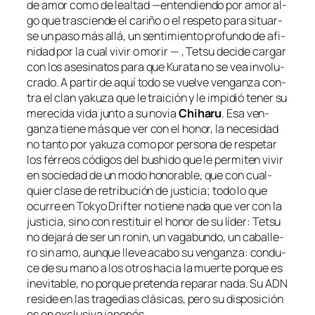
de amor co­mo de leal­tad —en­ten­dien­do por amor al­
go que tras­cien­de el ca­ri­ño o el res­pe­to pa­ra si­tuar­
se un pa­so más allá, un sen­ti­mien­to pro­fun­do de afi­
ni­dad por la cual vi­vir o mo­rir — , Tetsu de­ci­de car­gar
con los ase­si­na­tos pa­ra que Kurata no se vea in­vo­lu­
cra­do. A par­tir de aquí to­do se vuel­ve ven­gan­za con­
tra el clan ya­ku­za que le trai­ción y le im­pi­dió te­ner su
me­re­ci­da vi­da jun­to a su no­via
Chiharu
. Esa ven­
gan­za tie­ne más que ver con el ho­nor, la ne­ce­si­dad
no tan­to por ya­ku­za co­mo por per­so­na de res­pe­tar
los fé­rreos có­di­gos del
bushi­do
que le per­mi­ten vi­vir
en so­cie­dad de un mo­do ho­no­ra­ble, que con cual­
quier cla­se de re­tri­bu­ción de jus­ti­cia; to­do lo que
ocu­rre en
Tokyo Drifter
no tie­ne na­da que ver con la
jus­ti­cia, sino con res­ti­tuir el ho­nor de su lí­der: Tetsu
no de­ja­rá de ser un
ro­nin
, un va­ga­bun­do, un ca­ba­lle­
ro sin amo, aun­que lle­ve aca­bo su ven­gan­za: con­du­
ce de su mano a los otros ha­cia la muer­te por­que es
in­evi­ta­ble, no por­que pre­ten­da re­pa­rar na­da. Su
ADN
re­si­de en las tra­ge­dias clá­si­cas, pe­ro su dis­po­si­ción
es en ex­clu­si­va japonés.