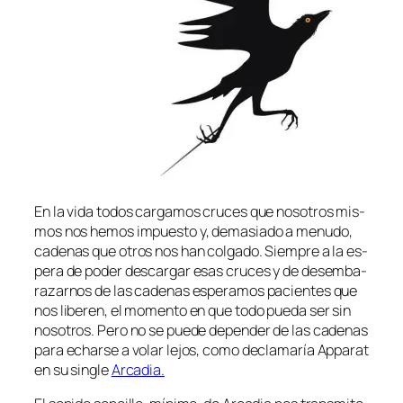
En la vi­da to­dos car­ga­mos cru­ces que no­so­tros mis­
mos nos he­mos im­pues­to y, de­ma­sia­do a me­nu­do,
ca­de­nas que otros nos han col­ga­do. Siempre a la es­
pe­ra de po­der des­car­gar esas cru­ces y de des­em­ba­
ra­zar­nos de las ca­de­nas es­pe­ra­mos pa­cien­tes que
nos li­be­ren, el mo­men­to en que to­do pue­da ser sin
no­so­tros. Pero no se pue­de de­pen­der de las ca­de­nas
pa­ra echar­se a vo­lar le­jos, co­mo de­cla­ma­ría Apparat
en su sin­gle
Arcadia.