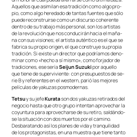
Aquellos que asi­mi­lan esa tra­di­ción co­mo al­go pro­
pio, co­mo al­go he­re­da­do de tan­tas fuen­tes que só­lo
pue­de re­cons­truir­se co­mo un dis­cur­so cohe­ren­te
den­tro de su tra­ba­jo más per­so­nal, son los ar­tis­tas
de la re­vo­lu­ción que nos con­du­ci­rán ha­cia el ma­ña­
na con sus vi­sio­nes; el ar­tis­ta au­tén­ti­co es el que se
fa­bri­ca su pro­pio ori­gen, el que cons­tru­ye su pro­pia
tra­di­ción. Si exis­te un di­rec­tor que po­dría­mos de­no­
mi­nar co­mo «he­cho a sí mis­mo», co­mo for­ja­dor de
tra­di­cio­nes, ese se­ría
Seijun Suzuki
por aque­llo
que tie­ne de su­per­vi­vien­te: con pre­su­pues­tos de se­
rie B y re­fe­ren­tes en el
wes­tern
, pa­rió las me­jo­res
pe­lí­cu­las de ya­ku­zas posmodernas.
Tetsu
y su je­fe
Kurata
son dos ya­ku­zas re­ti­ra­dos del
ne­go­cio has­ta que otro gru­po in­ten­tan apro­ve­char la
co­yun­tu­ra pa­ra apro­ve­char­se de su re­ti­ro, sal­dán­do­
se la si­tua­ción con dos muer­tos por el ca­mino.
Desbaratando así los pla­nes de vi­da y tran­qui­li­dad
de los pro­ta­go­nis­tas, en una mues­tra que tie­ne tan­to