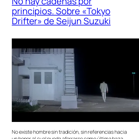
No hay cadenas por
principios. Sobre «Tokyo
Drifter» de Seijun Suzuki
No exis­te hom­bre sin tra­di­ción, sin re­fe­ren­cias ha­cia
un ho­nor al cual pue­da afe­rrar­se co­mo úl­ti­ma ba­za.