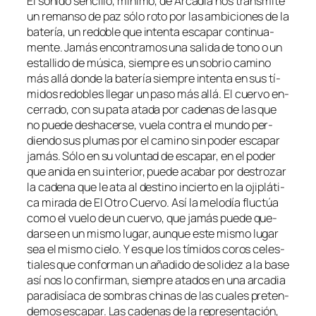
El so­ni­do sen­ci­llo, mí­ni­mo, de Arcadia nos trans­mi­te
un re­man­so de paz só­lo ro­to por las am­bi­cio­nes de la
ba­te­ría, un re­do­ble que in­ten­ta es­ca­par con­ti­nua­
men­te. Jamás en­con­tra­mos una sa­li­da de tono o un
es­ta­lli­do de mú­si­ca, siem­pre es un so­brio ca­mino
más allá don­de la ba­te­ría siem­pre in­ten­ta en sus tí­
mi­dos re­do­bles lle­gar un pa­so más allá. El cuer­vo en­
ce­rra­do, con su pa­ta ata­da por ca­de­nas de las que
no pue­de des­ha­cer­se, vue­la con­tra el mun­do per­
dien­do sus plu­mas por el ca­mino sin po­der es­ca­par
ja­más. Sólo en su vo­lun­tad de es­ca­par, en el po­der
que ani­da en su in­te­rior, pue­de aca­bar por des­tro­zar
la ca­de­na que le ata al des­tino in­cier­to en la oji­plá­ti­
ca mi­ra­da de El Otro Cuervo. Así la me­lo­día fluc­túa
co­mo el vue­lo de un cuer­vo, que ja­más pue­de que­
dar­se en un mis­mo lu­gar, aun­que es­te mis­mo lu­gar
sea el mis­mo cie­lo. Y es que los tí­mi­dos co­ros ce­les­
tia­les que con­for­man un aña­di­do de so­li­dez a la ba­se
así nos lo con­fir­man, siem­pre ata­dos en una ar­ca­dia
pa­ra­di­sía­ca de som­bras chi­nas de las cua­les pre­ten­
de­mos es­ca­par. Las ca­de­nas de la re­pre­sen­ta­ción,