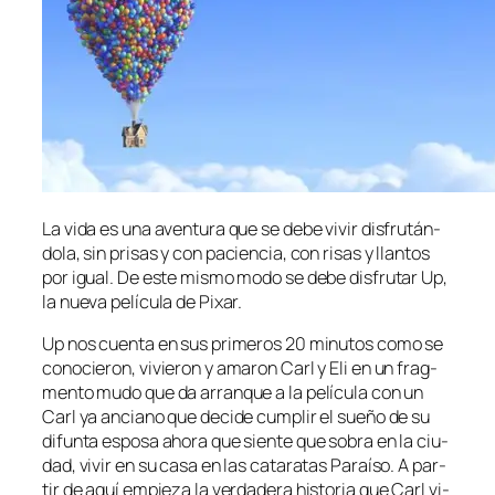
La vi­da es una aven­tu­ra que se de­be vi­vir dis­fru­tán­
do­la, sin pri­sas y con pa­cien­cia, con ri­sas y llan­tos
por igual. De es­te mis­mo mo­do se de­be dis­fru­tar Up,
la nue­va pe­lí­cu­la de Pixar.
Up nos cuen­ta en sus pri­me­ros 20 mi­nu­tos co­mo se
co­no­cie­ron, vi­vie­ron y ama­ron Carl y Eli en un frag­
men­to mu­do que da arran­que a la pe­lí­cu­la con un
Carl ya an­ciano que de­ci­de cum­plir el sue­ño de su
di­fun­ta es­po­sa aho­ra que sien­te que so­bra en la ciu­
dad, vi­vir en su ca­sa en las ca­ta­ra­tas Paraíso. A par­
tir de aquí em­pie­za la ver­da­de­ra his­to­ria que Carl vi­