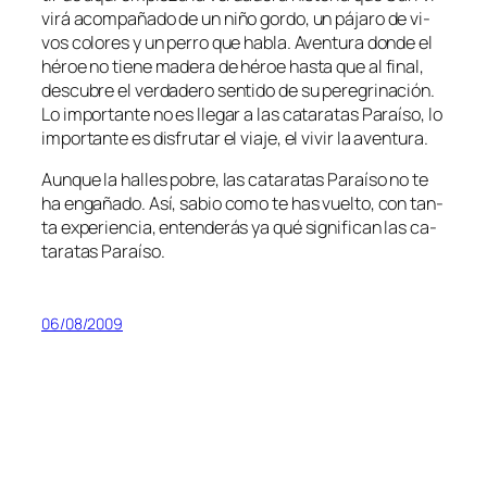
vi­rá acom­pa­ña­do de un ni­ño gor­do, un pá­ja­ro de vi­
vos co­lo­res y un pe­rro que ha­bla. Aventura don­de el
hé­roe no tie­ne ma­de­ra de hé­roe has­ta que al fi­nal,
des­cu­bre el ver­da­de­ro sen­ti­do de su pe­re­gri­na­ción.
Lo im­por­tan­te no es lle­gar a las ca­ta­ra­tas Paraíso, lo
im­por­tan­te es dis­fru­tar el via­je, el vi­vir la aventura.
Aunque la ha­lles po­bre, las ca­ta­ra­tas Paraíso no te
ha en­ga­ña­do. Así, sa­bio co­mo te has vuel­to, con tan­
ta ex­pe­rien­cia, en­ten­de­rás ya qué sig­ni­fi­can las ca­
ta­ra­tas Paraíso.
06/08/2009