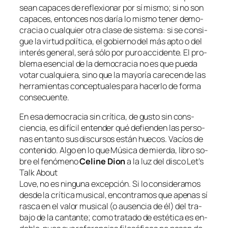
sean ca­pa­ces de re­fle­xio­nar por sí mis­mo; si no son
ca­pa­ces, en­ton­ces nos da­ría lo mis­mo te­ner de­mo­
cra­cia o cual­quier otra cla­se de sis­te­ma: si se con­si­
gue la vir­tud po­lí­ti­ca, el go­bierno del más ap­to o del
in­te­rés ge­ne­ral, se­rá só­lo por pu­ro ac­ci­den­te. El pro­
ble­ma esen­cial de la de­mo­cra­cia no es que pue­da
vo­tar cual­quie­ra, sino que la ma­yo­ría ca­re­cen de las
he­rra­mien­tas con­cep­tua­les pa­ra ha­cer­lo de for­ma
consecuente.
En esa de­mo­cra­cia sin crí­ti­ca, de gus­to sin cons­
cien­cia, es di­fí­cil en­ten­der qué de­fien­den las per­so­
nas en tan­to sus dis­cur­sos es­tán hue­cos. Vacíos de
con­te­ni­do. Algo en lo que
Música de mier­da
, li­bro so­
bre el fe­nó­meno
Celine Dion
a la luz del dis­co
Let’s
Talk About
Love
, no es nin­gu­na ex­cep­ción. Si lo con­si­de­ra­mos
des­de la crí­ti­ca mu­si­cal, en­con­tra­mos que ape­nas sí
ras­ca en el va­lor mu­si­cal (o au­sen­cia de él) del tra­
ba­jo de la can­tan­te; co­mo tra­ta­do de es­té­ti­ca es en­