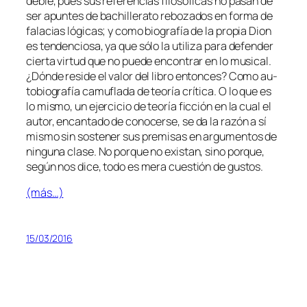
de­ble, pues sus re­fe­ren­cias fi­lo­só­fi­cas no pa­san de
ser apun­tes de ba­chi­lle­ra­to re­bo­za­dos en for­ma de
fa­la­cias ló­gi­cas; y co­mo bio­gra­fía de la pro­pia Dion
es ten­den­cio­sa, ya que só­lo la uti­li­za pa­ra de­fen­der
cier­ta vir­tud que no pue­de en­con­trar en lo mu­si­cal.
¿Dónde re­si­de el va­lor del li­bro en­ton­ces? Como au­
to­bio­gra­fía ca­mu­fla­da de teo­ría crí­ti­ca. O lo que es
lo mis­mo, un ejer­ci­cio de teo­ría fic­ción en la cual el
au­tor, en­can­ta­do de co­no­cer­se, se da la ra­zón a sí
mis­mo sin sos­te­ner sus pre­mi­sas en ar­gu­men­tos de
nin­gu­na cla­se. No por­que no exis­tan, sino por­que,
se­gún nos di­ce, to­do es me­ra cues­tión de gustos.
(más…)
15/03/2016