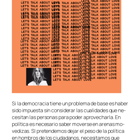
Si la de­mo­cra­cia tie­ne un pro­ble­ma de ba­se es ha­ber
si­do im­pues­ta sin con­si­de­rar las cua­li­da­des que ne­
ce­si­tan las per­so­nas pa­ra po­der apro­ve­char­la. En
po­lí­ti­ca es ne­ce­sa­rio sa­ber mo­ver­se en are­nas mo­
ve­di­zas. SI pre­ten­de­mos de­jar el pe­so de la po­lí­ti­ca
en hom­bros de los ciu­da­da­nos, ne­ce­si­ta­mos que