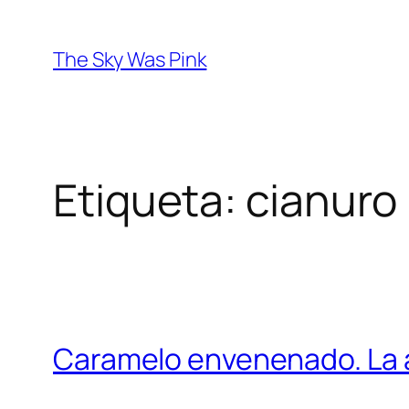
Saltar
al
The Sky Was Pink
contenido
Etiqueta:
cianuro
Caramelo envenenado. La a