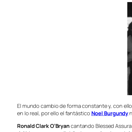
El mun­do cam­bio de for­ma cons­tan­te y, con ello,
en lo real, por ello el fan­tás­ti­co
Noel Burgundy
n
Ronald Clark O’Bryan
can­tan­do
Blessed Assur