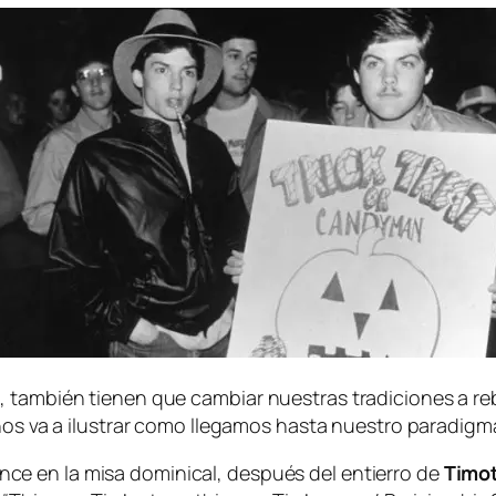
 tam­bién tie­nen que cam­biar nues­tras tra­di­cio­nes a r
os va a ilus­trar co­mo lle­ga­mos has­ta nues­tro pa­ra­dig­m
ance
en la mi­sa do­mi­ni­cal, des­pués del en­tie­rro de
Timo