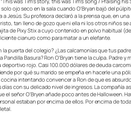
 “
This was Tim’s story, this was Tim’s song / Praising his 
so­lo ojo se­co en la sa­la cuan­do O’Bryan ba­jó del púl­pi­
ba a
Jesús
. Su pro­fe­so­ra de­cla­ró a la pren­sa que, en un
risto
, tan lleno de go­zo que ni ella ni los otros ni­ños se a
ji­ta de
Pixy Stix
a cu­yo con­te­ni­do en pol­vo ha­bi­tual (d
su­fi­cien­te cia­nu­ro co­mo pa­ra ma­tar a un elefante.
n la puer­ta del co­le­gio? ¿Las cal­ca­mo­nías que tus pa­dr
a Pandilla Basura
? Ron O’Bryan tie­ne la cul­pa. Padre y ma
e­por­ti­vo ro­jo. Casi 100.000 dó­la­res de deu­da car­co­mi
ien­de por qué su ma­ri­do se em­pe­ña en ha­cer­le una pó­li
la co­ci­na in­ten­tan­do con­ven­cer a Ron de que es ab­sur­
días con su de­li­ca­do ni­vel de in­gre­sos. La com­pa­ñía as
 que el se­ñor O’Bryen aña­de po­co an­tes de Halloween. H
onal es­ta­ban por en­ci­ma de ellos. Por en­ci­ma de to­d
letal.