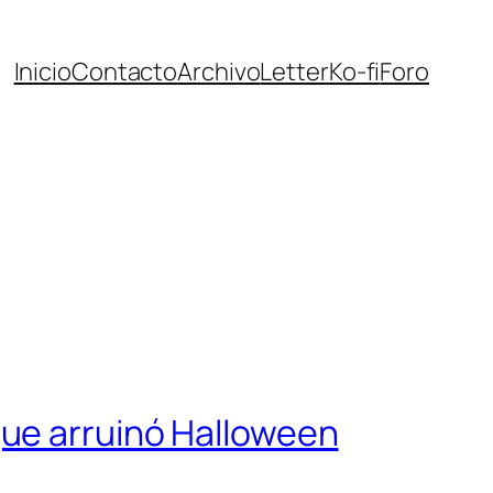
Inicio
Contacto
Archivo
Letter
Ko-fi
Foro
que arruinó Halloween