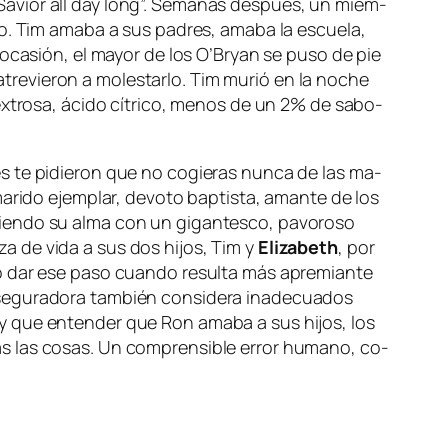
Savior all day long
”. Semanas des­pués, un miem­
to. Tim ama­ba a sus pa­dres, ama­ba la es­cue­la,
a oca­sión, el ma­yor de los O’Bryan se pu­so de pie
tre­vie­ron a mo­les­tar­lo. Tim mu­rió en la no­che
ex­tro­sa, áci­do cí­tri­co, me­nos de un 2% de sa­bo­
es te pi­die­ron que no co­gie­ras nun­ca de las ma­
­ri­do ejem­plar, de­vo­to bap­tis­ta, aman­te de los
en­do su al­ma con un gi­gan­tes­co, pa­vo­ro­so
­za de vi­da a sus dos hi­jos, Tim y
Elizabeth
, por
do dar ese pa­so cuan­do re­sul­ta más apre­mian­te
e­gu­ra­do­ra tam­bién con­si­de­ra inade­cua­dos
ay que en­ten­der que Ron ama­ba a sus hi­jos, los
as las co­sas. Un com­pren­si­ble error hu­mano, co­