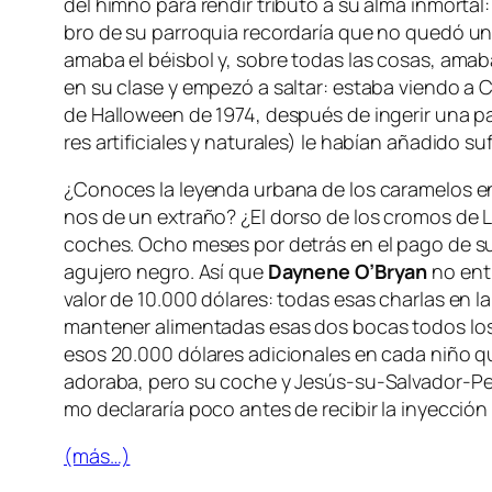
del himno pa­ra ren­dir tri­bu­to a su al­ma in­mor­tal:
bro de su pa­rro­quia re­cor­da­ría que no que­dó un 
ama­ba el béis­bol y, so­bre to­das las co­sas, ama­
en su cla­se y em­pe­zó a sal­tar: es­ta­ba vien­do a
C
de Halloween de 1974, des­pués de in­ge­rir una pa­
res ar­ti­fi­cia­les y na­tu­ra­les) le ha­bían aña­di­do 
¿Conoces la le­yen­da ur­ba­na de los ca­ra­me­los e
nos de un ex­tra­ño? ¿El dor­so de los cro­mos de
L
co­ches. Ocho me­ses por de­trás en el pa­go de su d
agu­je­ro ne­gro. Así que
Daynene O’Bryan
no en­t
va­lor de 10.000 dó­la­res: to­das esas char­las en 
man­te­ner ali­men­ta­das esas dos bo­cas to­dos los 
esos 20.000 dó­la­res adi­cio­na­les en ca­da ni­ño
ado­ra­ba, pe­ro su co­che y Jesús-su-Salvador-Pers
mo de­cla­ra­ría po­co an­tes de re­ci­bir la in­yec­ción 
(más…)