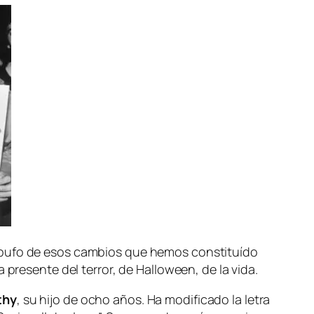
e­bu­fo de esos cam­bios que he­mos cons­ti­tuí­do
a pre­sen­te del te­rror, de Halloween, de la vi­da.
thy
, su hi­jo de ocho años. Ha mo­di­fi­ca­do la le­tra