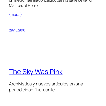
un me­dio­me­tra­je con­ce­bi­do pa­ra la se­rie de te­rror
Masters of Horror.
(más…)
29/10/2010
The Sky Was Pink
Archivística y nuevos artículos en una
periodicidad fluctuante