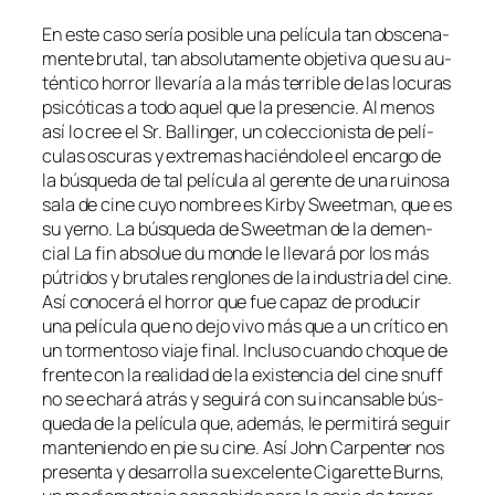
En es­te ca­so se­ría po­si­ble una pe­lí­cu­la tan obs­ce­na­
men­te bru­tal, tan ab­so­lu­ta­men­te ob­je­ti­va que su au­
tén­ti­co ho­rror lle­va­ría a la más te­rri­ble de las lo­cu­ras
psi­có­ti­cas a to­do aquel que la pre­sen­cie. Al me­nos
así lo cree el Sr. Ballinger, un co­lec­cio­nis­ta de pe­lí­
cu­las os­cu­ras y ex­tre­mas ha­cién­do­le el en­car­go de
la bús­que­da de tal pe­lí­cu­la al ge­ren­te de una rui­no­sa
sa­la de ci­ne cu­yo nom­bre es Kirby Sweetman, que es
su yerno. La bús­que­da de Sweetman de la de­men­
cial La fin ab­so­lue du mon­de le lle­va­rá por los más
pú­tri­dos y bru­ta­les ren­glo­nes de la in­dus­tria del ci­ne.
Así co­no­ce­rá el ho­rror que fue ca­paz de pro­du­cir
una pe­lí­cu­la que no de­jo vi­vo más que a un crí­ti­co en
un tor­men­to­so via­je fi­nal. Incluso cuan­do cho­que de
fren­te con la reali­dad de la exis­ten­cia del ci­ne snuff
no se echa­rá atrás y se­gui­rá con su in­can­sa­ble bús­
que­da de la pe­lí­cu­la que, ade­más, le per­mi­ti­rá se­guir
man­te­nien­do en pie su ci­ne. Así John Carpenter nos
pre­sen­ta y de­sa­rro­lla su ex­ce­len­te Cigarette Burns,