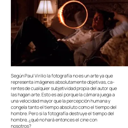
Según Paul Virilio la fo­to­gra­fía no es un ar­te ya que
re­pre­sen­ta imá­ge­nes ab­so­lu­ta­men­te ob­je­ti­vas, ca­
ren­tes de cual­quier sub­je­ti­vi­dad pro­pia del au­tor que
las ha­gan ar­te. Esto es así por­que la cá­ma­ra jue­ga a
una ve­lo­ci­dad ma­yor que la per­cep­ción hu­ma­na y
con­ge­la tan­to el tiem­po ab­so­lu­to co­mo el tiem­po del
hom­bre. Pero si la fo­to­gra­fía des­tru­ye el tiem­po del
hom­bre, ¿qué no ha­rá en­ton­ces el ci­ne con
nosotros?