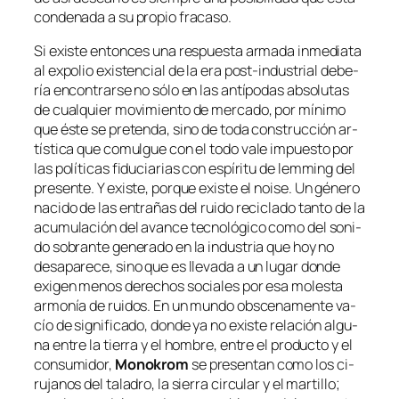
con­de­na­da a su pro­pio fracaso.
Si exis­te en­ton­ces una res­pues­ta ar­ma­da in­me­dia­ta
al ex­po­lio exis­ten­cial de la era post-industrial de­be­
ría en­con­trar­se no só­lo en las an­tí­po­das ab­so­lu­tas
de cual­quier mo­vi­mien­to de mer­ca­do, por mí­ni­mo
que és­te se pre­ten­da, sino de to­da cons­truc­ción ar­
tís­ti­ca que co­mul­gue con el
to­do va­le
im­pues­to por
las po­lí­ti­cas fi­du­cia­rias con es­pí­ri­tu de
lem­ming
del
pre­sen­te. Y exis­te, por­que exis­te el
noi­se
. Un gé­ne­ro
na­ci­do de las en­tra­ñas del rui­do re­ci­cla­do tan­to de la
acu­mu­la­ción del avan­ce tec­no­ló­gi­co co­mo del so­ni­
do so­bran­te ge­ne­ra­do en la in­dus­tria que hoy no
des­apa­re­ce, sino que es lle­va­da a un lu­gar don­de
exi­gen me­nos de­re­chos so­cia­les por esa mo­les­ta
ar­mo­nía de rui­dos. En un mun­do obs­ce­na­men­te va­
cío de sig­ni­fi­ca­do, don­de ya no exis­te re­la­ción al­gu­
na en­tre la tie­rra y el hom­bre, en­tre el pro­duc­to y el
con­su­mi­dor,
Monokrom
se pre­sen­tan co­mo los ci­
ru­ja­nos del ta­la­dro, la sie­rra cir­cu­lar y el mar­ti­llo;