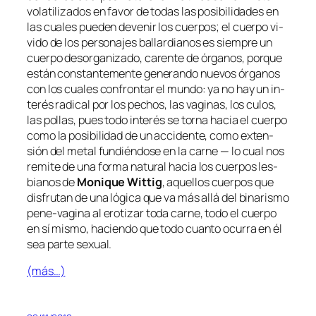
vo­la­ti­li­za­dos en fa­vor de to­das las po­si­bi­li­da­des en
las cua­les pue­den de­ve­nir los cuer­pos; el cuer­po vi­
vi­do de los per­so­na­jes ba­llar­dia­nos es siem­pre un
cuer­po des­or­ga­ni­za­do, ca­ren­te de ór­ga­nos, por­que
es­tán cons­tan­te­men­te ge­ne­ran­do nue­vos ór­ga­nos
con los cua­les con­fron­tar el mun­do: ya no hay un in­
te­rés ra­di­cal por los pe­chos, las va­gi­nas, los cu­los,
las po­llas, pues to­do in­te­rés se tor­na ha­cia el cuer­po
co­mo la po­si­bi­li­dad de un ac­ci­den­te, co­mo ex­ten­
sión del me­tal fun­dién­do­se en la car­ne — lo cual nos
re­mi­te de una for­ma na­tu­ral ha­cia los cuer­pos les­
bia­nos de
Monique Wittig
, aque­llos cuer­pos que
dis­fru­tan de una ló­gi­ca que va más allá del bi­na­ris­mo
pene-vagina
al ero­ti­zar to­da car­ne, to­do el cuer­po
en sí mis­mo, ha­cien­do que to­do cuan­to ocu­rra en él
sea par­te sexual.
(más…)