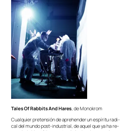
Tales Of Rabbits And Hares
, de Monokrom
Cualquier pre­ten­sión de aprehen­der un es­pí­ri­tu ra­di­
cal del mun­do post-industrial, de aquel que ya ha re­