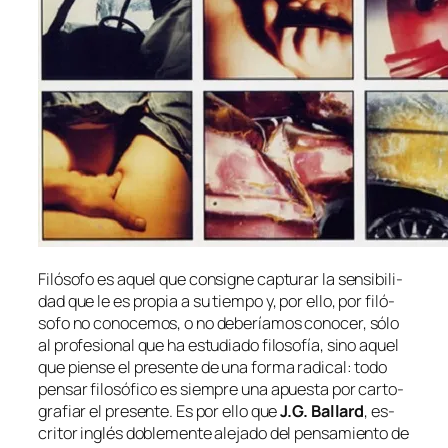
Filósofo es aquel que con­sig­ne cap­tu­rar la sen­si­bi­li­
dad que le es pro­pia a su tiem­po y, por ello, por fi­ló­
so­fo no co­no­ce­mos, o no de­be­ría­mos co­no­cer, só­lo
al pro­fe­sio­nal que ha es­tu­dia­do fi­lo­so­fía, sino aquel
que pien­se el pre­sen­te de una for­ma ra­di­cal: to­do
pen­sar fi­lo­só­fi­co es siem­pre una apues­ta por car­to­
gra­fiar el pre­sen­te. Es por ello que
J.G. Ballard
, es­
cri­tor in­glés do­ble­men­te ale­ja­do del pen­sa­mien­to de