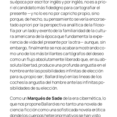
su épo­ca por
es­cri­tor in­glés
y por
in­glés
, no es
a prio­
ri
el can­di­da­to más fi­de­digno pa­ra car­to­gra­fiar el
pre­sen­te —y no lo es no por ca­pri­cho pro­pio, sino
por­que, de he­cho, su pen­sa­mien­to se ve­ría en­cor­se­
ta­do
a prio­ri
por la pers­pec­ti­va ana­lí­ti­ca de la fi­lo­so­
fía por un la­do y exen­to de la fa­mi­lia­ri­dad de la cul­tu­
ra ame­ri­ca­na de la épo­ca que fun­da­men­ta la ex­pe­
rien­cia de vi­da del pre­sen­te por la otra— aun­que, sin
em­bar­go, fi­nal­men­te se nos aca­ba­ra mos­tran­do co­
mo uno de los más bri­llan­tes car­tó­gra­fos del de­seo
co­mo un flu­jo ab­so­lu­ta­men­te li­be­ra­do que, en su ab­
so­lu­ta li­ber­tad, pro­du­ce una pro­fun­da an­gus­tia en el
hom­bre an­te las po­si­bi­li­da­des in­fi­ni­tas de elec­ción
pa­ra su pro­pio ser; Ballard le­yó en las li­neas de los
co­ches la an­gus­tia del hom­bre an­te las in­fi­ni­tas po­
si­bi­li­da­des de su elección.
Como un
Marqués de Sade
de la era ci­ber­né­ti­ca, lo
que nos pro­po­ne Ballard es no tan­to una no­ve­la de
cien­cia fic­ción co­mo una so­fis­ti­ca­da no­ve­la eró­ti­ca
don­de los cuer­pos he­te­ro­nor­ma­ti­vos se han vis­to