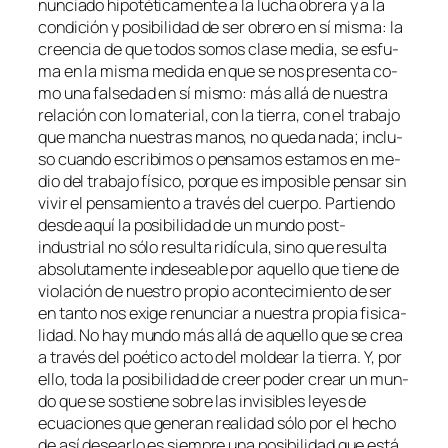
nun­cia­do hi­po­té­ti­ca­men­te a la lu­cha obre­ra y a la
con­di­ción y po­si­bi­li­dad de ser obre­ro en sí mis­ma: la
creen­cia de que to­dos so­mos cla­se me­dia, se es­fu­
ma en la mis­ma me­di­da en que se nos pre­sen­ta co­
mo una fal­se­dad en sí mis­mo: más allá de nues­tra
re­la­ción con lo ma­te­rial, con la tie­rra, con el tra­ba­jo
que man­cha nues­tras ma­nos, no que­da na­da; in­clu­
so cuan­do es­cri­bi­mos o pen­sa­mos es­ta­mos en me­
dio del tra­ba­jo fí­si­co, por­que es im­po­si­ble pen­sar sin
vi­vir el pen­sa­mien­to a tra­vés del cuer­po. Partiendo
des­de aquí la po­si­bi­li­dad de un mun­do
post-
industrial
no só­lo re­sul­ta ri­dí­cu­la, sino que re­sul­ta
ab­so­lu­ta­men­te in­de­sea­ble por aque­llo que tie­ne de
vio­la­ción de nues­tro pro­pio acon­te­ci­mien­to de ser
en tan­to nos exi­ge re­nun­ciar a nues­tra pro­pia fi­si­ca­
li­dad. No hay mun­do más allá de aque­llo que se crea
a tra­vés del poé­ti­co ac­to del mol­dear la tie­rra. Y, por
ello, to­da la po­si­bi­li­dad de creer po­der crear un mun­
do que se sos­tie­ne so­bre las in­vi­si­bles le­yes de
ecua­cio­nes que ge­ne­ran reali­dad só­lo por el he­cho
de así de­sear­lo es siem­pre una po­si­bi­li­dad que es­tá