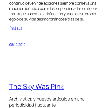
con­ti­nuo de­ve­nir de ac­cio­nes siem­pre con­lle­va una
reac­ción idén­ti­ca pe­ro des­pro­por­cio­na­da en el con­
tra­rio que bus­ca la sa­tis­fac­ción ya sea de su pro­pio
ego o de su vi­da des­mo­ro­nán­do­se tras de si.
(más…)
08/12/2010
The Sky Was Pink
Archivística y nuevos artículos en una
periodicidad fluctuante