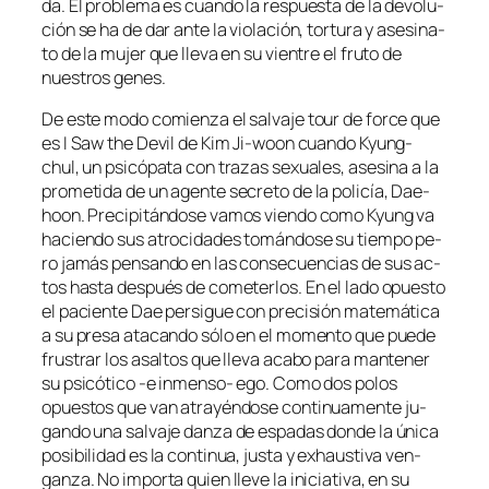
da. El pro­ble­ma es cuan­do la res­pues­ta de la de­vo­lu­
ción se ha de dar an­te la vio­la­ción, tor­tu­ra y ase­si­na­
to de la mu­jer que lle­va en su vien­tre el fru­to de
nues­tros genes.
De es­te mo­do co­mien­za el sal­va­je tour de for­ce que
es I Saw the Devil de Kim Ji-woon cuan­do Kyung-
chul, un psi­có­pa­ta con tra­zas se­xua­les, ase­si­na a la
pro­me­ti­da de un agen­te se­cre­to de la po­li­cía, Dae-
hoon. Precipitándose va­mos vien­do co­mo Kyung va
ha­cien­do sus atro­ci­da­des to­mán­do­se su tiem­po pe­
ro ja­más pen­san­do en las con­se­cuen­cias de sus ac­
tos has­ta des­pués de co­me­ter­los. En el la­do opues­to
el pa­cien­te Dae per­si­gue con pre­ci­sión ma­te­má­ti­ca
a su pre­sa ata­can­do só­lo en el mo­men­to que pue­de
frus­trar los asal­tos que lle­va aca­bo pa­ra man­te­ner
su psi­có­ti­co ‑e inmenso- ego. Como dos po­los
opues­tos que van atra­yén­do­se con­ti­nua­men­te ju­
gan­do una sal­va­je dan­za de es­pa­das don­de la úni­ca
po­si­bi­li­dad es la con­ti­nua, jus­ta y exhaus­ti­va ven­
gan­za. No im­por­ta quien lle­ve la ini­cia­ti­va, en su