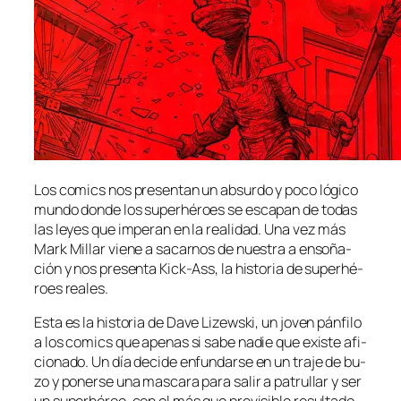
Los co­mics nos pre­sen­tan un ab­sur­do y po­co ló­gi­co
mun­do don­de los su­per­hé­roes se es­ca­pan de to­das
las le­yes que im­pe­ran en la reali­dad. Una vez más
Mark Millar vie­ne a sa­car­nos de nues­tra a en­so­ña­
ción y nos pre­sen­ta Kick-Ass, la his­to­ria de su­per­hé­
roes reales.
Esta es la his­to­ria de Dave Lizewski, un jo­ven pán­fi­lo
a los co­mics que ape­nas si sa­be na­die que exis­te afi­
cio­na­do. Un día de­ci­de en­fun­dar­se en un tra­je de bu­
zo y po­ner­se una mas­ca­ra pa­ra sa­lir a pa­tru­llar y ser
un su­per­hé­roe, con el más que pre­vi­si­ble re­sul­ta­do