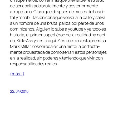
de ser apa­li­za­do bru­tal­men­te y pos­te­rior­men­te
atro­pe­lla­do. Claro que des­pués de me­ses de hos­pi­
tal y reha­bi­li­ta­ción con­si­gue vol­ver a la ca­lle y sal­va
a un hom­bre de una bru­tal pa­li­za por par­te de unos
do­mi­ni­ca­nos. Alguien lo sube a you­tu­be y ya to­do es
his­to­ria, el pri­mer su­per­hé­roe de la reali­dad ha na­ci­
do, Kick-Ass ya es­ta aquí. Y es que con es­ta pre­mi­sa
Mark Millar nos en­re­da en una his­to­ria per­fec­ta­
men­te or­ques­ta­da de co­mo se­rían es­tos per­so­na­jes
en la reali­dad, sin po­de­res y te­nien­do que vi­vir con
res­pon­sa­bi­li­da­des reales.
(más…)
22/04/2010