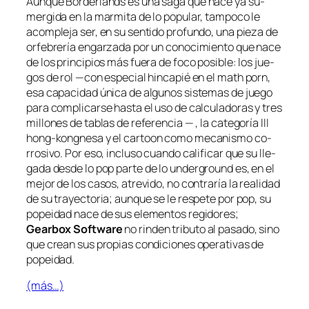
Aunque
Borderlands
es una sa­ga que na­ce ya su­
mer­gi­da en la mar­mi­ta de lo po­pu­lar, tam­po­co le
acom­ple­ja ser, en su sen­ti­do pro­fun­do, una pie­za de
or­fe­bre­ría en­gar­za­da por un co­no­ci­mien­to que na­ce
de los prin­ci­pios más fue­ra de fo­co po­si­ble: los jue­
gos de rol —con es­pe­cial hin­ca­pié en el
math porn
,
esa ca­pa­ci­dad úni­ca de al­gu­nos sis­te­mas de jue­go
pa­ra com­pli­car­se has­ta el uso de cal­cu­la­do­ras y tres
mi­llo­nes de ta­blas de re­fe­ren­cia — , la ca­te­go­ría III
hong-kongnesa y el
car­toon
co­mo me­ca­nis­mo co­
rro­si­vo. Por eso, in­clu­so cuan­do ca­li­fi­car que su lle­
ga­da des­de lo
pop
par­te de lo
un­der­ground
es, en el
me­jor de los ca­sos, atre­vi­do, no con­tra­ría la reali­dad
de su tra­yec­to­ria; aun­que se le res­pe­te por pop, su
po­pei­dad na­ce de sus ele­men­tos re­gi­do­res;
Gearbox Software
no rin­den tri­bu­to al pa­sa­do, sino
que crean sus pro­pias con­di­cio­nes ope­ra­ti­vas de
popeidad.
(más…)