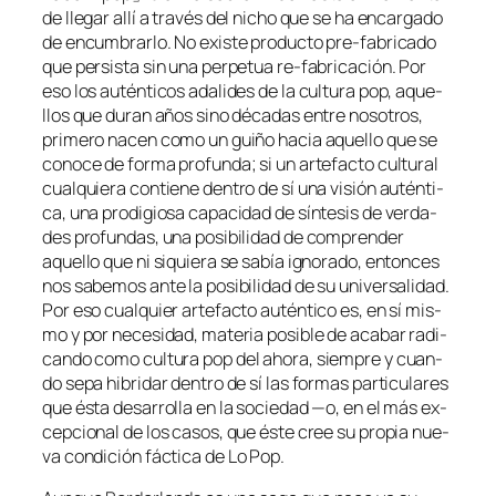
de lle­gar allí a tra­vés del ni­cho que se ha en­car­ga­do
de en­cum­brar­lo. No exis­te pro­duc­to pre-fabricado
que per­sis­ta sin una per­pe­tua re-fabricación. Por
eso los au­tén­ti­cos ada­li­des de la cul­tu­ra pop, aque­
llos que du­ran años sino dé­ca­das en­tre no­so­tros,
pri­me­ro na­cen co­mo un gui­ño ha­cia aque­llo que se
co­no­ce de for­ma pro­fun­da; si un ar­te­fac­to cul­tu­ral
cual­quie­ra con­tie­ne den­tro de sí una vi­sión au­tén­ti­
ca, una pro­di­gio­sa ca­pa­ci­dad de sín­te­sis de ver­da­
des pro­fun­das, una po­si­bi­li­dad de com­pren­der
aque­llo que ni si­quie­ra se sa­bía ig­no­ra­do, en­ton­ces
nos sa­be­mos an­te la po­si­bi­li­dad de su uni­ver­sa­li­dad.
Por eso cual­quier ar­te­fac­to au­tén­ti­co es, en sí mis­
mo y por ne­ce­si­dad, ma­te­ria po­si­ble de aca­bar ra­di­
can­do co­mo
cul­tu­ra pop
del aho­ra, siem­pre y cuan­
do se­pa hi­bri­dar den­tro de sí las for­mas par­ti­cu­la­res
que és­ta de­sa­rro­lla en la so­cie­dad —o, en el más ex­
cep­cio­nal de los ca­sos, que és­te cree su pro­pia nue­
va con­di­ción fác­ti­ca de
Lo Pop
.