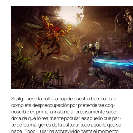
Si al­go tie­ne la cul­tu­ra pop de nues­tro tiem­po es la
com­ple­ta des­preo­cu­pa­ción por pre­ten­der­se cog­
nos­ci­ble en pri­me­ra ins­tan­cia, pre­ci­sa­men­te sa­be­
do­ra de que lo real­men­te po­pu­lar es aque­llo que par­
te de los már­ge­nes de la cul­tu­ra: to­do aque­llo que se
ha­ce 「pop」ular ha so­bre­vi­vi­do has­ta el mo­men­to