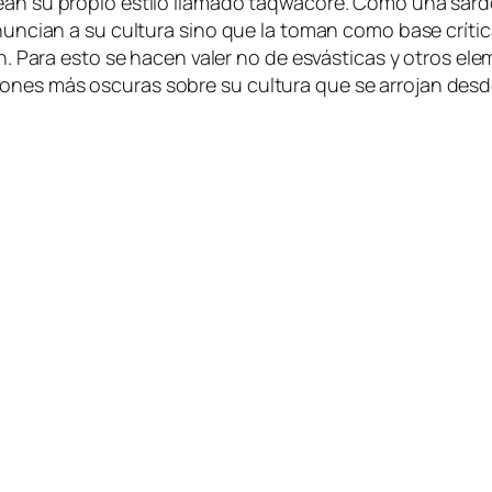
rean su pro­pio es­ti­lo lla­ma­do taq­wa­co­re. Como una sar­
e­nun­cian a su cul­tu­ra sino que la to­man co­mo ba­se crí­ti
ión. Para es­to se ha­cen va­ler no de es­vás­ti­cas y otros e
o­nes más os­cu­ras so­bre su cul­tu­ra que se arro­jan des­de 