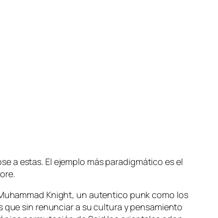
se a es­tas. El ejem­plo más pa­ra­dig­má­ti­co es el
core.
ichael Muhammad Knight, un au­ten­ti­co punk co­mo los
 que sin re­nun­ciar a su cul­tu­ra y pen­sa­mien­to