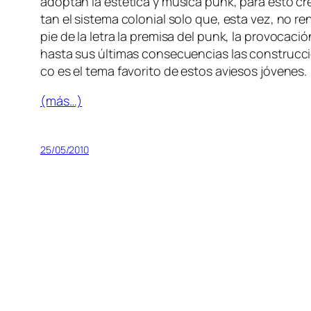
adop­tan la es­té­ti­ca y mú­si­ca punk, pa­ra es­to c
tan el sis­te­ma co­lo­nial so­lo que, es­ta vez, no r
pie de la le­tra la pre­mi­sa del punk, la pro­vo­ca­c
has­ta sus úl­ti­mas con­se­cuen­cias las cons­truc­ci
co es el te­ma fa­vo­ri­to de es­tos avie­sos jóvenes.
(más…)
25/05/2010