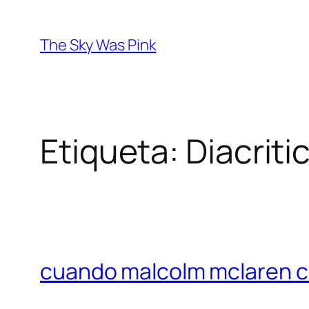
Saltar
al
The Sky Was Pink
contenido
Etiqueta:
Diacriti
cuando malcolm mclaren 