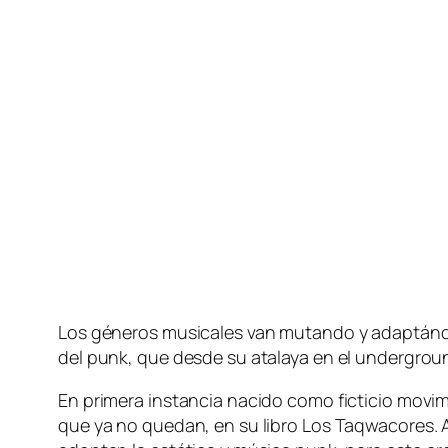
Los gé­ne­ros mu­si­ca­les van mu­tan­do y adap­tán­do
del punk, que des­de su ata­la­ya en el un­der­grou
En pri­me­ra ins­tan­cia na­ci­do co­mo fic­ti­cio mo
que ya no que­dan, en su li­bro Los Taqwacores. Así e