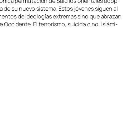
dó­ni­ca per­mu­ta­ción de Said los orien­ta­les adop­
­ca de su nue­vo sis­te­ma. Estos jó­ve­nes si­guen al
le­men­tos de ideo­lo­gías ex­tre­mas sino que abra­zan
Occidente. El te­rro­ris­mo, sui­ci­da o no, is­lá­mi­