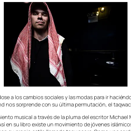
­se a los cam­bios so­cia­les y las mo­das pa­ra ir ha­cién­do­
nd nos sor­pren­de con su úl­ti­ma per­mu­ta­ción, el taqwa
­vi­mien­to mu­si­cal a tra­vés de la plu­ma del es­cri­tor M
n su li­bro exis­te un mo­vi­mien­to de jó­ve­nes is­lá­mi­cos