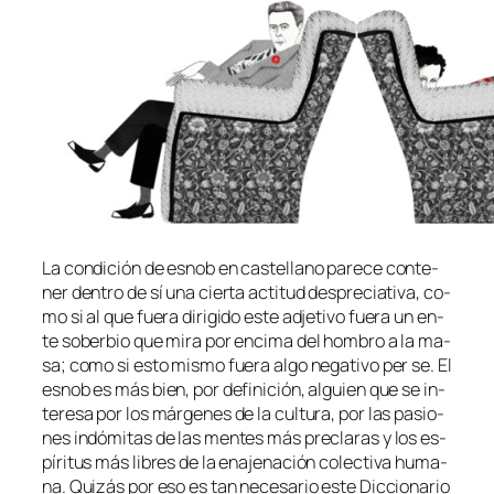
La con­di­ción de es­nob en cas­te­llano pa­re­ce con­te­
ner den­tro de sí una cier­ta ac­ti­tud des­pre­cia­ti­va, co­
mo si al que fue­ra di­ri­gi­do es­te ad­je­ti­vo fue­ra un en­
te so­ber­bio que mi­ra por en­ci­ma del hom­bro a la ma­
sa; co­mo si es­to mis­mo fue­ra al­go ne­ga­ti­vo per se. El
es­nob es más bien, por de­fi­ni­ción, al­guien que se in­
tere­sa por los már­ge­nes de la cul­tu­ra, por las pa­sio­
nes in­dó­mi­tas de las men­tes más pre­cla­ras y los es­
pí­ri­tus más li­bres de la ena­je­na­ción co­lec­ti­va hu­ma­
na. Quizás por eso es tan ne­ce­sa­rio es­te Diccionario