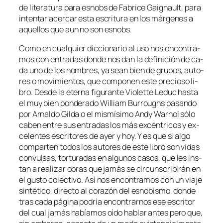
de li­te­ra­tu­ra pa­ra es­nobs de Fabrice Gaignault, pa­ra
in­ten­tar acer­car es­ta es­cri­tu­ra en los már­ge­nes a
aque­llos que aun no son esnobs.
Como en cual­quier dic­cio­na­rio al uso nos en­con­tra­
mos con en­tra­das don­de nos dan la de­fi­ni­ción de ca­
da uno de los nom­bres, ya sean bien de gru­pos, au­to­
res o mo­vi­mien­tos, que com­po­nen es­te pre­cio­so li­
bro. Desde la eter­na fi­gu­ran­te Violette Leduc has­ta
el muy bien pon­de­ra­do William Burroughs pa­san­do
por Arnaldo Gilda o el mis­mí­si­mo Andy Warhol só­lo
ca­ben en­tre sus en­tra­das los más ex­cén­tri­cos y ex­
ce­len­tes es­cri­to­res de ayer y hoy. Y es que si al­go
com­par­ten to­dos los au­to­res de es­te li­bro son vi­das
con­vul­sas, tor­tu­ra­das en al­gu­nos ca­sos, que les ins­
tan a rea­li­zar obras que ja­más se cir­cuns­cri­bi­rán en
el gus­to co­lec­ti­vo. Así nos en­con­tra­mos con un via­je
sin­té­ti­co, di­rec­to al co­ra­zón del es­no­bis­mo, don­de
tras ca­da pá­gi­na po­dría en­con­trar­nos ese es­cri­tor
del cual ja­más ha­bía­mos oí­do ha­blar an­tes pe­ro que,