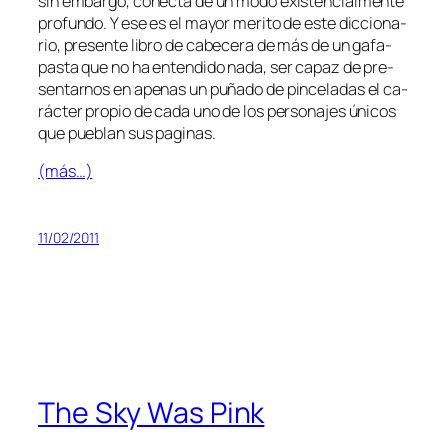
sin em­bar­go, co­nec­ta de un mo­do exis­ten­cial­men­te
pro­fun­do. Y ese es el ma­yor me­ri­to de es­te dic­cio­na­
rio, pre­sen­te li­bro de ca­be­ce­ra de más de un ga­fa­
pas­ta que no ha en­ten­di­do na­da, ser ca­paz de pre­
sen­tar­nos en ape­nas un pu­ña­do de pin­ce­la­das el ca­
rác­ter pro­pio de ca­da uno de los per­so­na­jes úni­cos
que pue­blan sus paginas.
(más…)
11/02/2011
The Sky Was Pink