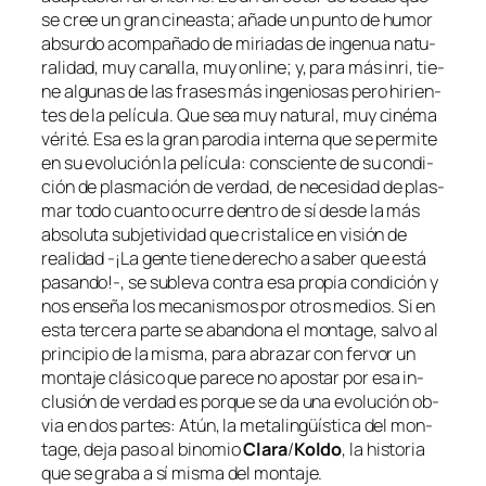
se cree un gran ci­neas­ta; aña­de un pun­to de hu­mor
ab­sur­do acom­pa­ña­do de mi­ria­das de in­ge­nua na­tu­
ra­li­dad,
muy ca­na­lla, muy on­li­ne
; y, pa­ra más
in­ri
, tie­
ne al­gu­nas de las fra­ses más in­ge­nio­sas pe­ro hi­rien­
tes de la pe­lí­cu­la. Que sea muy na­tu­ral, muy
ci­né­ma
vé­ri­té
. Esa es la gran pa­ro­dia in­ter­na que se per­mi­te
en su evo­lu­ción la pe­lí­cu­la: cons­cien­te de su con­di­
ción de plas­ma­ción de ver­dad, de ne­ce­si­dad de plas­
mar to­do cuan­to ocu­rre den­tro de sí des­de la más
ab­so­lu­ta sub­je­ti­vi­dad que cris­ta­li­ce en vi­sión de
reali­dad -
¡La gen­te tie­ne de­re­cho a sa­ber que es­tá
pa­san­do!
-, se su­ble­va con­tra esa pro­pia con­di­ción y
nos en­se­ña los me­ca­nis­mos
por otros me­dios
. Si en
es­ta ter­ce­ra par­te se aban­do­na el
mon­ta­ge
, sal­vo al
prin­ci­pio de la mis­ma, pa­ra abra­zar con fer­vor un
mon­ta­je clá­si­co que pa­re­ce no apos­tar por esa in­
clu­sión de ver­dad es por­que se da una evo­lu­ción ob­
via en dos par­tes: Atún, la me­ta­lin­güís­ti­ca del
mon­
ta­ge
, de­ja pa­so al bi­no­mio
Clara
/
Koldo
, la his­to­ria
que se gra­ba a sí mis­ma del montaje.