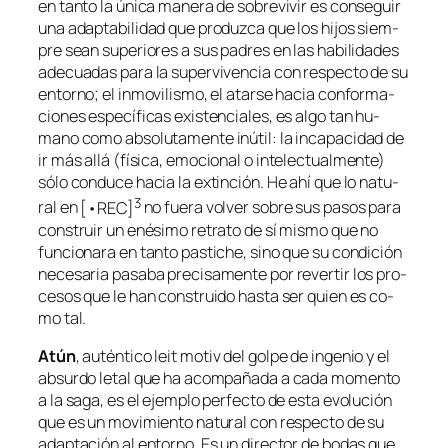
en tan­to la úni­ca ma­ne­ra de so­bre­vi­vir es con­se­guir
una adap­ta­bi­li­dad que pro­duz­ca que los hi­jos siem­
pre sean su­pe­rio­res a sus pa­dres en las ha­bi­li­da­des
ade­cua­das pa­ra la su­per­vi­ven­cia con res­pec­to de su
en­torno; el in­mo­vi­lis­mo, el atar­se ha­cia con­for­ma­
cio­nes es­pe­cí­fi­cas exis­ten­cia­les, es al­go tan hu­
mano co­mo ab­so­lu­ta­men­te inú­til: la in­ca­pa­ci­dad de
ir más allá
(fí­si­ca, emo­cio­nal o in­te­lec­tual­men­te)
só­lo con­du­ce ha­cia la ex­tin­ción. He ahí que lo na­tu­
3
ral en
[•REC]
no fue­ra vol­ver so­bre sus pa­sos pa­ra
cons­truir un enési­mo re­tra­to de sí mis­mo que no
fun­cio­na­ra en tan­to pas­ti­che, sino que su con­di­ción
ne­ce­sa­ria pa­sa­ba pre­ci­sa­men­te por re­ver­tir los pro­
ce­sos que le han cons­trui­do has­ta ser quien es co­
mo tal.
Atún
, au­tén­ti­co
leit mo­tiv
del gol­pe de in­ge­nio y el
ab­sur­do le­tal que ha acom­pa­ña­da a ca­da mo­men­to
a la sa­ga, es el ejem­plo per­fec­to de es­ta evo­lu­ción
que es un mo­vi­mien­to na­tu­ral con res­pec­to de su
adap­ta­ción al en­torno. Es un di­rec­tor de bo­das que