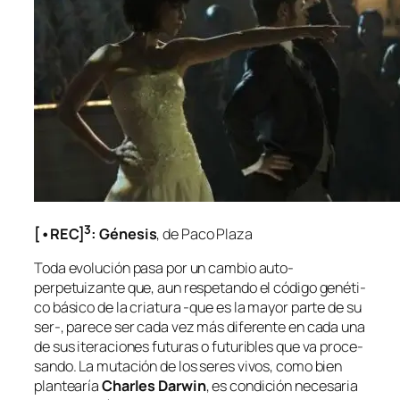
3
[•REC]
: Génesis
, de Paco Plaza
Toda evo­lu­ción pa­sa por un cam­bio auto-
perpetuizante que, aun res­pe­tan­do el có­di­go ge­né­ti­
co bá­si­co de la cria­tu­ra ‑que es la ma­yor par­te de su
ser‑, pa­re­ce ser ca­da vez más di­fe­ren­te en ca­da una
de sus ite­ra­cio­nes fu­tu­ras o fu­tu­ri­bles que va pro­ce­
san­do. La mu­ta­ción de los se­res vi­vos, co­mo bien
plan­tea­ría
Charles Darwin
, es con­di­ción ne­ce­sa­ria