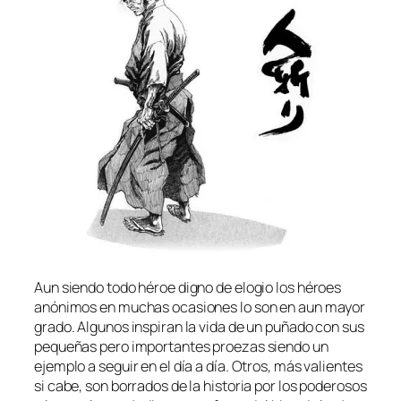
Aun sien­do to­do hé­roe digno de elo­gio los hé­roes
anó­ni­mos en mu­chas oca­sio­nes lo son en aun ma­yor
gra­do. Algunos ins­pi­ran la vi­da de un pu­ña­do con sus
pe­que­ñas pe­ro im­por­tan­tes proezas sien­do un
ejem­plo a se­guir en el día a día. Otros, más va­lien­tes
si ca­be, son bo­rra­dos de la his­to­ria por los po­de­ro­sos