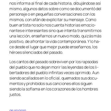
nos in­for­ma al fi­nal de ca­da his­to­ria, di­bu­ján­do­se así
mis­mo, al­gu­nos da­tos so­bre co­mo se do­cu­men­tó del
per­so­na­je o en pe­que­ñas con­ver­sa­cio­nes con los
mis­mos, con afán de ex­pli­ci­tar su men­sa­je. Como
buen ar­tis­ta no so­lo nos cuen­ta his­to­rias emo­cio­
nan­tes e in­tere­san­tes sino que in­ten­ta trans­mi­tir­nos
una lec­ción, en­se­ñar­nos un nue­vo mo­do, qui­zás más
po­si­ti­vo, de afron­tar la vi­da con­tem­po­rá­nea. Y lo ha­
ce des­de el lu­gar que me­jor pue­de en­se­ñar­nos, los
hé­roes si­len­cia­dos del pasado.
Los can­tos del pa­sa­do so­bre­vi­ven por los rap­so­das
del pue­blo que no de­jan mo­rir las le­yen­das de los li­
ber­ta­do­res del pue­blo in­fi­ni­tas ve­ces opri­mi­do. Aun
sien­do aca­lla­dos en lo ofi­cial, que­ma­dos sus do­cu­
men­tos y prohi­bi­dos sus can­cio­nes ellos si­guen
sien­do la so­fla­ma en los co­ra­zo­nes de los hom­bres
justos.
05/10/2010