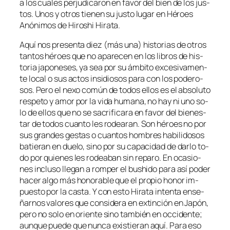
a los cua­les per­ju­di­ca­ron en fa­vor del bien de los jus­
tos. Unos y otros tie­nen su jus­to lu­gar en Héroes
Anónimos de Hiroshi Hirata.
Aquí nos pre­sen­ta diez (más una) his­to­rias de otros
tan­tos hé­roes que no apa­re­cen en los li­bros de his­
to­ria ja­po­ne­ses, ya sea por su ám­bi­to ex­ce­si­va­men­
te lo­cal o sus ac­tos in­si­dio­sos pa­ra con los po­de­ro­
sos. Pero el ne­xo co­mún de to­dos ellos es el ab­so­lu­to
res­pe­to y amor por la vi­da hu­ma­na, no hay ni uno so­
lo de ellos que no se sa­cri­fi­ca­ra en fa­vor del bien­es­
tar de to­dos cuan­to les ro­dea­ran. Son hé­roes no por
sus gran­des ges­tas o cuan­tos hom­bres ha­bi­li­do­sos
ba­tie­ran en due­lo, sino por su ca­pa­ci­dad de dar­lo to­
do por quie­nes les ro­dea­ban sin re­pa­ro. En oca­sio­
nes in­clu­so lle­gan a rom­per el bushi­do pa­ra así po­der
ha­cer al­go más ho­no­ra­ble que el pro­pio ho­nor im­
pues­to por la cas­ta. Y con es­to Hirata in­ten­ta en­se­
ñar­nos va­lo­res que con­si­de­ra en ex­tin­ción en Japón,
pe­ro no so­lo en orien­te sino tam­bién en oc­ci­den­te;
aun­que pue­de que nun­ca exis­tie­ran aquí. Para eso