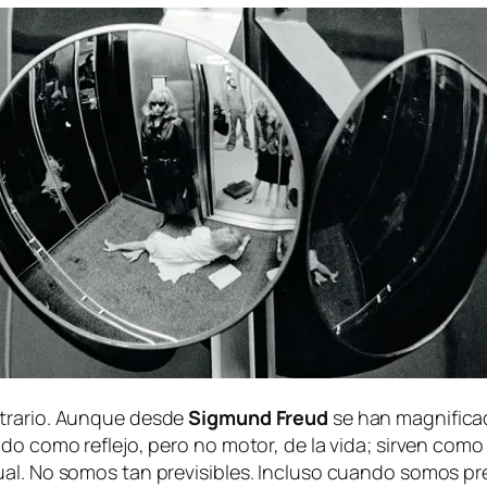
­tra­rio. Aunque des­de
Sigmund Freud
se han mag­ni­fi­ca­
­do co­mo re­fle­jo, pe­ro no mo­tor, de la vi­da; sir­ven co­m
xual. No so­mos tan pre­vi­si­bles. Incluso cuan­do so­mos pre