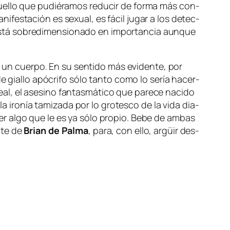
aque­llo que pu­dié­ra­mos re­du­cir de for­ma más con­
­fes­ta­ción es se­xual, es fá­cil ju­gar a los de­tec­
tá so­bre­di­men­sio­na­do en im­por­tan­cia aun­que
n un cuer­po. En su sen­ti­do más evi­den­te, por
 de
gia­llo
apó­cri­fo só­lo tan­to co­mo lo se­ría ha­cer­
real, el ase­sino fan­tas­má­ti­co que pa­re­ce na­ci­do
 la iro­nía ta­mi­za­da por lo gro­tes­co de la vi­da dia­
cer al­go que le es ya só­lo pro­pio. Bebe de am­bas
n­te de
Brian de Palma
, pa­ra, con ello, ar­güir des­