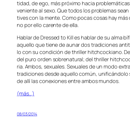
ti­dad, de ego, más pró­xi­mo ha­cia pro­ble­má­ti­cas
ve­nien­te al se­xo. Que to­dos los pro­ble­mas sean s
ti­ves con la men­te. Como po­cas co­sas hay más com
no por ello ca­ren­te de ella.
Hablar de
Dressed to Kill
es ha­blar de su al­ma bí­
aque­llo que tie­ne de au­nar dos tra­di­cio­nes an­ti­t
lo con su con­di­ción de
th­ri­ller hitch­coc­kiano
. D
del pu­ro or­den so­bre­na­tu­ral; del
th­ri­ller hitch­c
ria. Ambos, se­xua­les. Sexuales de un mo­do ex­tra­ñ
tra­di­cio­nes des­de aque­llo co­mún, uni­fi­cán­do­
de allí las co­ne­xio­nes en­tre am­bos mundos.
(más…)
08/03/2014