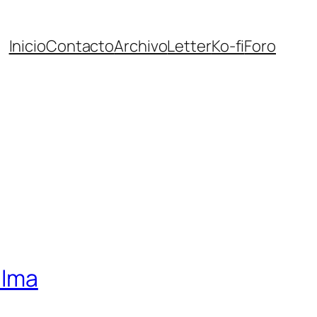
Inicio
Contacto
Archivo
Letter
Ko-fi
Foro
alma