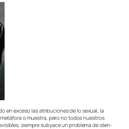
do en ex­ce­so las atri­bu­cio­nes de lo se­xual, la
o me­tá­fo­ra o mues­tra, pe­ro no to­dos nues­tros
­vi­si­bles, siem­pre sub­ya­ce un pro­ble­ma de iden­