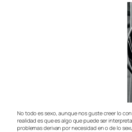
No to­do es se­xo, aun­que nos gus­te creer lo con
reali­dad es que es al­go que pue­de ser in­ter­pre­ta
pro­ble­mas de­ri­van por ne­ce­si­dad en o de lo se­