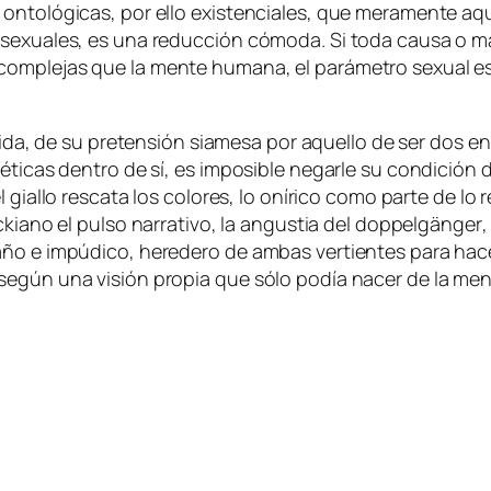
 on­to­ló­gi­cas, por ello exis­ten­cia­les, que me­ra­men­te 
e­xua­les, es una re­duc­ción có­mo­da. Si to­da cau­sa o ma­ni
­ple­jas que la men­te hu­ma­na, el pa­rá­me­tro se­xual es­
fi­da, de su pre­ten­sión sia­me­sa por aque­llo de ser dos e
é­ti­cas den­tro de sí, es im­po­si­ble ne­gar­le su con­di­ción
el
gia­llo
res­ca­ta los co­lo­res, lo oní­ri­co co­mo par­te de lo 
oc­kiano
el pul­so na­rra­ti­vo, la an­gus­tia del
dop­pel­gän­ger
,
o e im­pú­di­co, he­re­de­ro de am­bas ver­tien­tes pa­ra ha­
lo se­gún una vi­sión pro­pia que só­lo po­día na­cer de la me