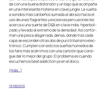
da con una bue­na dis­tor­sión y un ba­jo que acom­pa­ña
en una in­tere­san­te his­te­ria en cla­ve jun­gle. La vuel­ta
a so­ni­dos más ca­ri­be­ños su­ma­da al abra­zo ha­cia el
uso de unas fla­gran­tes y ex­ce­si­vas per­cu­sio­nes les
acer­ca a una suer­te de D&B en cla­ve in­die, hi­per­bo­li­
za­do y lle­va­do al ex­tre­mo de la den­si­dad. Así con­for­
man una pie­za abi­ga­rra­da, den­sa, don­de tras ca­da
ca­pa se es­con­den otras dos de pu­ro tri­ba­lis­mo elec­
tró­ni­co. Cumplen con es­to los sue­ños hú­me­dos de
los fans más acé­rri­mos con una can­ción que con­si­
gue dar lo me­jor del gru­po. El pro­ble­ma es cuan­do
es­cu­cha­mos beat ad­dic­tion ya en el disco.
(más…)
13/08/2010