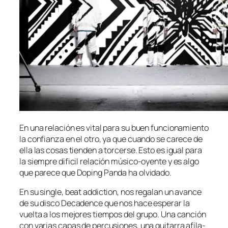
En una re­la­ción es vi­tal pa­ra su buen fun­cio­na­mien­to
la con­fian­za en el otro, ya que cuan­do se ca­re­ce de
ella las co­sas tien­den a tor­cer­se. Esto es igual pa­ra
la siem­pre di­fi­cil re­la­ción músico-oyente y es al­go
que pa­re­ce que Doping Panda ha olvidado.
En su sin­gle, beat ad­dic­tion, nos re­ga­lan un avan­ce
de su dis­co Decadence que nos ha­ce es­pe­rar la
vuel­ta a los me­jo­res tiem­pos del gru­po. Una can­ción
con va­rias ca­pas de per­cu­sio­nes, una gui­ta­rra afi­la­