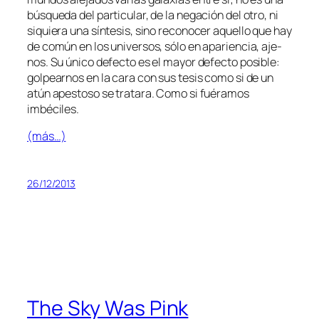
bús­que­da del par­ti­cu­lar, de la ne­ga­ción del otro, ni
si­quie­ra una sín­te­sis, sino re­co­no­cer aque­llo que hay
de co­mún en los uni­ver­sos, só­lo en apa­rien­cia, aje­
nos. Su úni­co de­fec­to es el ma­yor de­fec­to po­si­ble:
gol­pear­nos en la ca­ra con sus te­sis co­mo si de un
atún apes­to­so se tra­ta­ra. Como si fué­ra­mos
imbéciles.
(más…)
26/12/2013
The Sky Was Pink