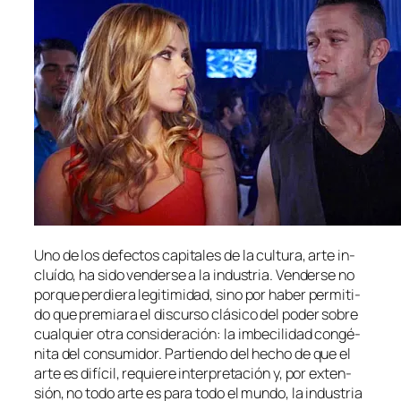
Uno de los de­fec­tos ca­pi­ta­les de la cul­tu­ra, ar­te in­
cluí­do, ha si­do ven­der­se a la in­dus­tria. Venderse no
por­que per­die­ra le­gi­ti­mi­dad, sino por ha­ber per­mi­ti­
do que pre­mia­ra el dis­cur­so clá­si­co del po­der so­bre
cual­quier otra con­si­de­ra­ción: la im­be­ci­li­dad con­gé­
ni­ta del con­su­mi­dor. Partiendo del he­cho de que el
ar­te es di­fí­cil, re­quie­re in­ter­pre­ta­ción y, por ex­ten­
sión, no to­do ar­te es pa­ra to­do el mun­do, la in­dus­tria