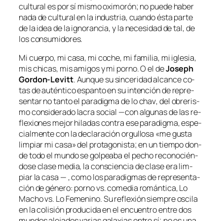
cul­tu­ral es por sí mis­mo oxi­mo­rón; no pue­de ha­ber
na­da de cul­tu­ral en la in­dus­tria, cuan­do és­ta par­te
de la idea de la ig­no­ran­cia, y la ne­ce­si­dad de tal, de
los consumidores.
Mi cuer­po, mi ca­sa, mi co­che, mi fa­mi­lia, mi igle­sia,
mis chi­cas, mis ami­gos y mi porno. O el de
Joseph
Gordon-Levitt
. Aunque su sin­ce­ri­dad al­can­ce co­
tas de au­tén­ti­co es­pan­to en su in­ten­ción de re­pre­
sen­tar no tan­to el pa­ra­dig­ma de lo
chav
, del obre­ris­
mo con­si­de­ra­do la­cra so­cial —con al­gu­nas de las re­
fle­xio­nes me­jor hi­la­das con­tra ese pa­ra­dig­ma, es­pe­
cial­men­te con la de­cla­ra­ción or­gu­llo­sa «me gus­ta
lim­piar mi ca­sa» del pro­ta­go­nis­ta; en un tiem­po don­
de to­do el mun­do se gol­pea­ba el pe­cho re­co­no­cién­
do­se cla­se me­dia, la cons­cien­cia de cla­se era lim­
piar la ca­sa — , co­mo los pa­ra­dig­mas de re­pre­sen­ta­
ción de gé­ne­ro: porno vs. co­me­dia ro­mán­ti­ca, Lo
Macho vs. Lo Femenino. Su re­fle­xión siem­pre os­ci­la
en la co­li­sión pro­du­ci­da en el en­cuen­tro en­tre dos
mun­dos ale­ja­dos va­rias ga­la­xias en­tre sí; no es una