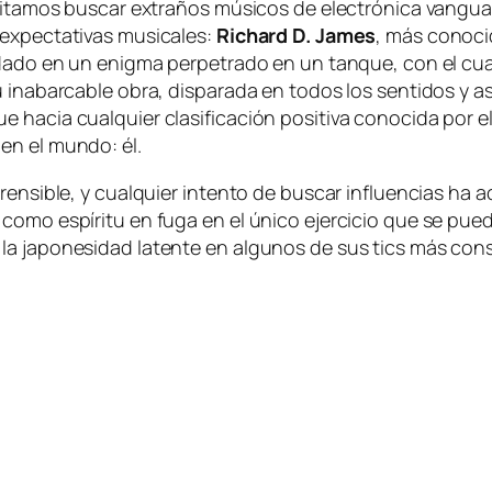
­si­ta­mos bus­car ex­tra­ños mú­si­cos de elec­tró­ni­ca van­g
x­pec­ta­ti­vas mu­si­ca­les:
Richard D. James
, más co­no­ci
fun­da­do en un enig­ma per­pe­tra­do en un tan­que, con el c
Su in­abar­ca­ble obra, dis­pa­ra­da en to­dos los sen­ti­dos y 
ue ha­cia cual­quier cla­si­fi­ca­ción po­si­ti­va co­no­ci­da p
 en el mun­do: él.
pren­si­ble, y cual­quier in­ten­to de bus­car in­fluen­cias ha
co­mo es­pí­ri­tu en fu­ga en el úni­co ejer­ci­cio que se pue­
 la ja­po­ne­si­dad la­ten­te en al­gu­nos de sus tics más co