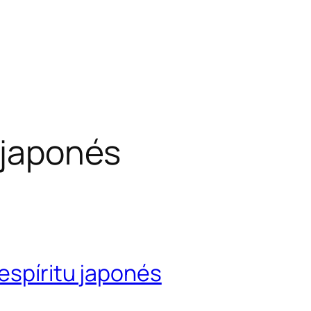
 japonés
espíritu japonés