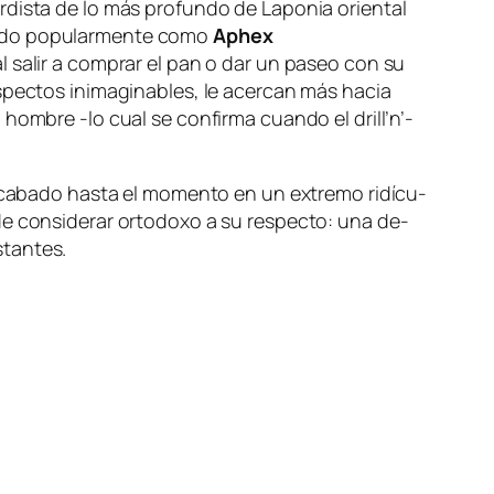
uar­dis­ta de lo más pro­fun­do de
Laponia orien­tal
­do po­pu­lar­men­te co­mo
Aphex
ual sa­lir a com­prar el pan o dar un pa­seo con su
as­pec­tos inima­gi­na­bles, le acer­can más ha­cia
or el hom­bre ‑lo cual se con­fir­ma cuan­do el
dri­ll’­n’­
 aca­ba­do has­ta el mo­men­to en un ex­tre­mo ri­dícu­
de con­si­de­rar or­to­do­xo a su res­pec­to: una de­
nstantes.