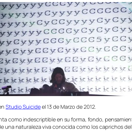
 en
Studio Suicide
el 13 de Marzo de 2012.
ta co­mo in­des­crip­ti­ble en su for­ma, fon­do, pen­sa­mien
e una na­tu­ra­le­za vi­va co­no­ci­da co­mo los ca­pri­chos del