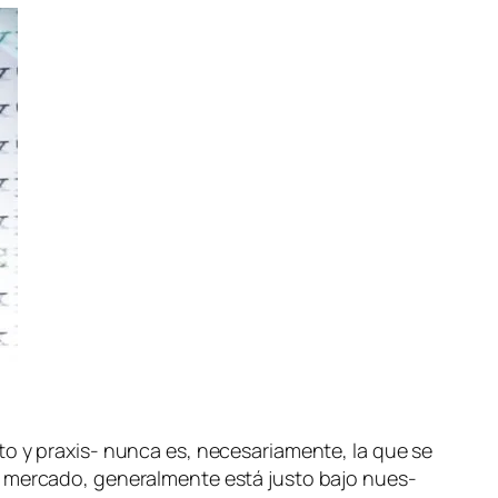
­to y
pra­xis
- nun­ca es, ne­ce­sa­ria­men­te, la que se
 mer­ca­do, ge­ne­ral­men­te es­tá jus­to ba­jo nues­