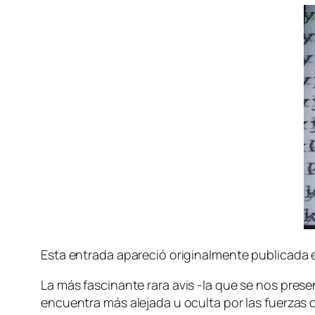
Esta en­tra­da apa­re­ció ori­gi­nal­men­te pu­bli­ca­da
La más fas­ci­nan­te
ra­ra avis
‑la que se nos pre­sen­
en­cuen­tra más ale­ja­da u ocul­ta por las fuer­zas d