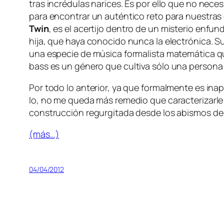
tras in­cré­du­las na­ri­ces. Es por ello que no ne­ce
pa­ra en­con­trar un au­tén­ti­co re­to pa­ra nues­tras e
Twin
, es el acer­ti­jo den­tro de un mis­te­rio en­
hi­ja, que ha­ya co­no­ci­do nun­ca la elec­tró­ni­ca. 
una es­pe­cie de mú­si­ca for­ma­lis­ta ma­te­má­ti­ca q
bass
es un gé­ne­ro que cul­ti­va só­lo una per­so­na
Por to­do lo an­te­rior, ya que for­mal­men­te es in­a
lo, no me que­da más re­me­dio que ca­rac­te­ri­zar­le 
cons­truc­ción re­gur­gi­ta­da des­de los abis­mos de
(más…)
04/04/2012