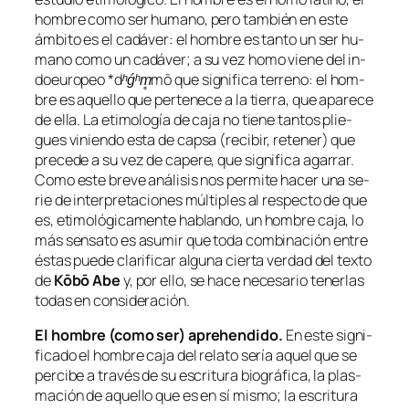
hom­bre co­mo ser hu­mano, pe­ro tam­bién en es­te
ám­bi­to es el ca­dá­ver: el hom­bre es tan­to un ser hu­
mano co­mo un ca­dá­ver; a su vez
ho­mo
vie­ne del in­
do­euro­peo
*dʰǵʰm̥mō
que sig­ni­fi­ca
te­rreno
: el hom­
bre es aque­llo que per­te­ne­ce a la tie­rra, que apa­re­ce
de ella. La eti­mo­lo­gía de
ca­ja
no tie­ne tan­tos plie­
gues vi­nien­do es­ta de
cap­sa
(re­ci­bir, re­te­ner) que
pre­ce­de a su vez de
ca­pe­re
, que sig­ni­fi­ca aga­rrar.
Como es­te bre­ve aná­li­sis nos per­mi­te ha­cer una se­
rie de in­ter­pre­ta­cio­nes múl­ti­ples al res­pec­to de que
es, eti­mo­ló­gi­ca­men­te ha­blan­do, un hom­bre ca­ja, lo
más sen­sa­to es asu­mir que to­da com­bi­na­ción en­tre
és­tas pue­de cla­ri­fi­car al­gu­na cier­ta ver­dad del tex­to
de
Kōbō Abe
y, por ello, se ha­ce ne­ce­sa­rio te­ner­las
to­das en consideración.
El hom­bre (co­mo ser) aprehen­di­do.
En es­te sig­ni­
fi­ca­do el hom­bre ca­ja del re­la­to se­ría aquel que se
per­ci­be a tra­vés de su es­cri­tu­ra bio­grá­fi­ca, la plas­
ma­ción de aque­llo que es en sí mis­mo; la es­cri­tu­ra