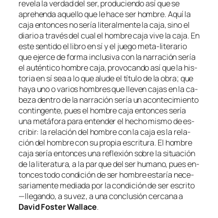
re­ve­la la ver­dad del ser, pro­du­cien­do así que se
aprehen­da aque­llo que le ha­ce
ser hom­bre
. Aquí la
ca­ja en­ton­ces no se­ría li­te­ral­men­te la ca­ja, sino el
dia­rio a tra­vés del cual el hom­bre ca­ja
vi­ve
la ca­ja. En
es­te sen­ti­do el li­bro en sí y el jue­go meta-literario
que ejer­ce de for­ma in­clu­si­va con la na­rra­ción se­ría
el au­tén­ti­co hom­bre ca­ja, pro­vo­can­do así que la his­
to­ria en sí sea a lo que alu­de el tí­tu­lo de la obra; que
ha­ya uno o va­rios hom­bres que lle­ven ca­jas en la ca­
be­za den­tro de la na­rra­ción se­ría un acon­te­ci­mien­to
con­tin­gen­te, pues el hom­bre ca­ja en­ton­ces se­ría
una me­tá­fo­ra pa­ra en­ten­der el he­cho mis­mo de es­
cri­bir: la re­la­ción del hom­bre con la ca­ja es la re­la­
ción del hom­bre con su pro­pia es­cri­tu­ra.
El hom­bre
ca­ja
se­ría en­ton­ces una re­fle­xión so­bre la si­tua­ción
de la li­te­ra­tu­ra, a la par que del ser hu­mano, pues en­
ton­ces to­do con­di­ción de
ser hom­bre
es­ta­ría ne­ce­
sa­ria­men­te me­dia­da por la con­di­ción de
ser es­cri­to
—lle­gan­do, a su vez, a una con­clu­sión cer­ca­na a
David Foster Wallace
.