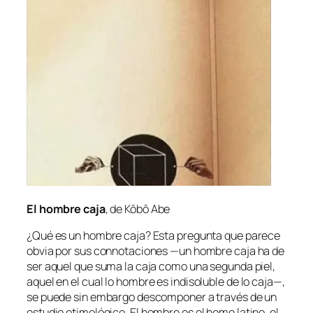
El hom­bre ca­ja
, de Kōbō Abe
¿Qué es un hom­bre ca­ja? Esta pre­gun­ta que pa­re­ce
ob­via por sus con­no­ta­cio­nes —un hom­bre ca­ja ha de
ser aquel que su­ma la ca­ja co­mo una se­gun­da piel,
aquel en el cual lo
hom­bre
es in­di­so­lu­ble de lo
ca­ja
—,
se pue­de sin em­bar­go des­com­po­ner a tra­vés de un
es­tu­dio eti­mo­ló­gi­co. El
hom­bre
es el
ho­mo
la­tino, el