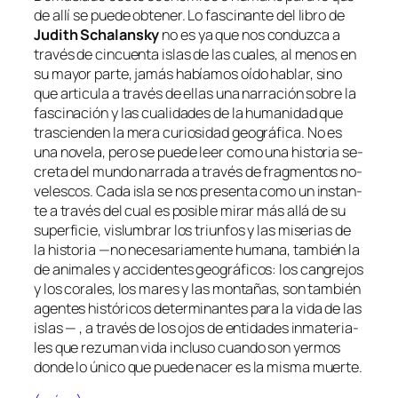
de allí se pue­de ob­te­ner. Lo fas­ci­nan­te del li­bro de
Judith Schalansky
no es ya que nos con­duz­ca a
tra­vés de cin­cuen­ta is­las de las cua­les, al me­nos en
su ma­yor par­te, ja­más ha­bía­mos oí­do ha­blar, sino
que ar­ti­cu­la a tra­vés de ellas una na­rra­ción so­bre la
fas­ci­na­ción y las cua­li­da­des de la hu­ma­ni­dad que
tras­cien­den la me­ra cu­rio­si­dad geo­grá­fi­ca. No es
una no­ve­la, pe­ro se pue­de leer co­mo una his­to­ria se­
cre­ta del mun­do na­rra­da a tra­vés de frag­men­tos no­
ve­les­cos. Cada is­la se nos pre­sen­ta co­mo un ins­tan­
te a tra­vés del cual es po­si­ble mi­rar más allá de su
su­per­fi­cie, vis­lum­brar los triun­fos y las mi­se­rias de
la his­to­ria —no ne­ce­sa­ria­men­te hu­ma­na, tam­bién la
de ani­ma­les y ac­ci­den­tes geo­grá­fi­cos: los can­gre­jos
y los co­ra­les, los ma­res y las mon­ta­ñas, son tam­bién
agen­tes his­tó­ri­cos de­ter­mi­nan­tes pa­ra la vi­da de las
is­las — , a tra­vés de los ojos de en­ti­da­des in­ma­te­ria­
les que re­zu­man vi­da in­clu­so cuan­do son yer­mos
don­de lo úni­co que pue­de na­cer es la mis­ma muerte.