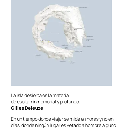
La is­la de­sier­ta es la materia
de eso tan in­me­mo­rial y pro­fun­do
.
Gilles Deleuze
En un tiem­po don­de via­jar se mi­de en ho­ras y no en
días, don­de nin­gún lu­gar es ve­ta­do a hom­bre al­guno