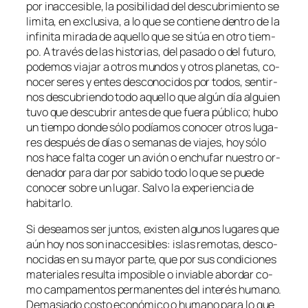
por inac­ce­si­ble, la po­si­bi­li­dad del des­cu­bri­mien­to se
li­mi­ta, en ex­clu­si­va, a lo que se con­tie­ne den­tro de la
in­fi­ni­ta mi­ra­da de aque­llo que se si­túa en otro tiem­
po. A tra­vés de las his­to­rias, del pa­sa­do o del fu­tu­ro,
po­de­mos via­jar a otros mun­dos y otros pla­ne­tas, co­
no­cer se­res y en­tes des­co­no­ci­dos por to­dos, sen­tir­
nos des­cu­brien­do to­do aque­llo que al­gún día al­guien
tu­vo que des­cu­brir an­tes de que fue­ra pú­bli­co; hu­bo
un tiem­po don­de só­lo po­día­mos co­no­cer otros lu­ga­
res des­pués de días o se­ma­nas de via­jes, hoy só­lo
nos ha­ce fal­ta co­ger un avión o en­chu­far nues­tro or­
de­na­dor pa­ra dar por sa­bi­do to­do lo que se pue­de
co­no­cer so­bre un lu­gar. Salvo la ex­pe­rien­cia de
habitarlo.
Si de­sea­mos ser jun­tos, exis­ten al­gu­nos lu­ga­res que
aún hoy nos son inac­ce­si­bles: is­las re­mo­tas, des­co­
no­ci­das en su ma­yor par­te, que por sus con­di­cio­nes
ma­te­ria­les re­sul­ta im­po­si­ble o in­via­ble abor­dar co­
mo cam­pa­men­tos per­ma­nen­tes del in­te­rés hu­mano.
Demasiado cos­to eco­nó­mi­co o hu­mano pa­ra lo que