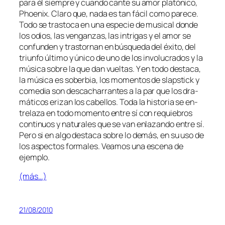
pa­ra él siem­pre y cuan­do can­te su amor pla­tó­ni­co,
Phoenix. Claro que, na­da es tan fá­cil co­mo pa­re­ce.
Todo se tras­to­ca en una es­pe­cie de mu­si­cal don­de
los odios, las ven­gan­zas, las in­tri­gas y el amor se
con­fun­den y tras­tor­nan en bús­que­da del éxi­to, del
triun­fo úl­ti­mo y úni­co de uno de los in­vo­lu­cra­dos y la
mú­si­ca so­bre la que dan vuel­tas. Y en to­do des­ta­ca,
la mú­si­ca es so­ber­bia, los mo­men­tos de slaps­tick y
co­me­dia son des­ca­cha­rran­tes a la par que los dra­
má­ti­cos eri­zan los ca­be­llos. Toda la his­to­ria se en­
tre­la­za en to­do mo­men­to en­tre sí con re­quie­bros
con­ti­nuos y na­tu­ra­les que se van en­la­zan­do en­tre sí.
Pero si en al­go des­ta­ca so­bre lo de­más, en su uso de
los as­pec­tos for­ma­les. Veamos una es­ce­na de
ejemplo.
(más…)
21/08/2010