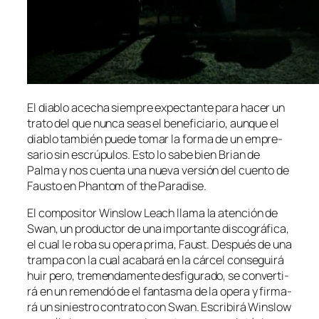
El dia­blo ace­cha siem­pre ex­pec­tan­te pa­ra ha­cer un
tra­to del que nun­ca seas el be­ne­fi­cia­rio, aun­que el
dia­blo tam­bién pue­de to­mar la for­ma de un em­pre­
sa­rio sin es­crú­pu­los. Esto lo sa­be bien Brian de
Palma y nos cuen­ta una nue­va ver­sión del cuen­to de
Fausto en Phantom of the Paradise.
El com­po­si­tor Winslow Leach lla­ma la aten­ción de
Swan, un pro­duc­tor de una im­por­tan­te dis­co­grá­fi­ca,
el cual le ro­ba su ope­ra pri­ma, Faust. Después de una
tram­pa con la cual aca­ba­rá en la cár­cel con­se­gui­rá
huir pe­ro, tre­men­da­men­te des­fi­gu­ra­do, se con­ver­ti­
rá en un re­men­dó de el fan­tas­ma de la ope­ra y fir­ma­
rá un si­nies­tro con­tra­to con Swan. Escribirá Winslow