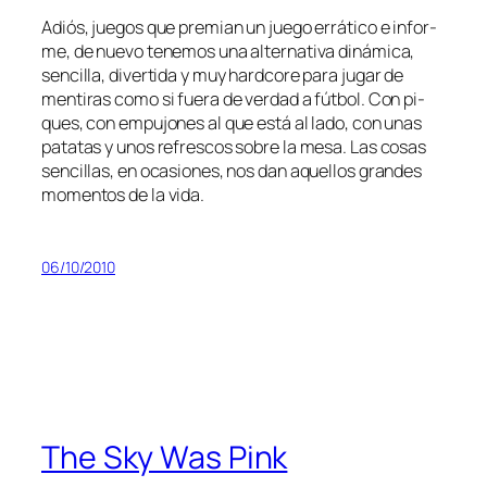
Adiós, jue­gos que pre­mian un jue­go errá­ti­co e in­for­
me, de nue­vo te­ne­mos una al­ter­na­ti­va di­ná­mi­ca,
sen­ci­lla, di­ver­ti­da y muy hard­co­re pa­ra ju­gar de
men­ti­ras co­mo si fue­ra de ver­dad a fút­bol. Con pi­
ques, con em­pu­jo­nes al que es­tá al la­do, con unas
pa­ta­tas y unos re­fres­cos so­bre la me­sa. Las co­sas
sen­ci­llas, en oca­sio­nes, nos dan aque­llos gran­des
mo­men­tos de la vida.
06/10/2010
The Sky Was Pink