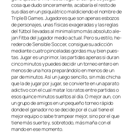
co­sa que du­do sin­ce­ra­men­te, aca­ba­ría el res­to de
sus días en un psi­quiá­tri­co mal­di­cien­do el nom­bre de
Triple B Games. Jugadores que son ape­nas es­bo­zos
de per­so­na­jes, unas fí­si­cas exa­ge­ra­das y las re­glas
del fút­bol lle­va­das al mi­ni­ma­lis­mo más ab­so­lu­to ale­
jan Fitba del ju­ga­dor me­dio ac­tual. Pero su es­ti­lo, he­
re­de­ro de Sensible Soccer, con­si­gue su adic­ción
me­dian­te cua­tro pin­ce­la­das gor­das muy bien pues­
tas. Jugar es un pri­mor, las par­ti­das ape­nas si du­ran
cin­co mi­nu­tos y pue­des de­ci­dir un tor­neo en­te­ro en
me­nos de una ho­ra pre­pa­rán­do­lo en me­nos de un
par de mi­nu­tos. Así un jue­go sen­ci­llo, sin más chi­cha
que la de ju­gar por ju­gar, se con­vier­te en un apa­ra­to
adic­ti­vo con el cual ma­tar los ra­tos en­tre par­ti­das o
esos quin­ce mi­nu­tos suel­tos al día. O me­jor aun, con
un gru­po de ami­gos en un pe­que­ño tor­neo rá­pi­do
don­de el ga­na­dor no se de­ci­de por el cual tie­ne el
me­jor equi­po o sa­be tram­pear me­jor, sino por el que
tie­ne más suer­te y, so­bre­to­do, más ma­ña con el
man­do en ese momento.