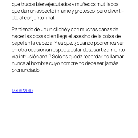
que tru­cos bien eje­cu­ta­dos y mu­ñe­cos mu­ti­la­dos
que dan un as­pec­to in­fa­me y gro­tes­co, pe­ro di­ver­ti­
do, al con­jun­to final.
Partiendo de un un cli­ché y con mu­chas ga­nas de
ha­cer las co­sas bien lle­ga el ase­sino de la bol­sa de
pa­pel en la ca­be­za. Y es que, ¿cuan­do po­dre­mos ver
en otra oca­sión un es­pec­ta­cu­lar des­cuar­ti­za­mien­to
vía in­tru­sión anal? Solo os que­da re­cor­dar no lla­mar
nun­ca al hom­bre cu­yo nom­bre no de­be ser ja­más
pronunciado.
13/09/2010