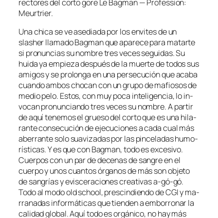
rec­to­res del cor­to go­re Le Bagman — Profession:
Meurtrier.
Una chi­ca se ve ase­dia­da por los en­vi­tes de un
slasher lla­ma­do Bagman que apa­re­ce pa­ra ma­tar­te
si pro­nun­cias su nom­bre tres ve­ces se­gui­das. Su
hui­da ya em­pie­za des­pués de la muer­te de to­dos sus
ami­gos y se pro­lon­ga en una per­se­cu­ción que aca­ba
cuan­do am­bos cho­can con un gru­po de ma­fio­sos de
me­dio pe­lo. Estos, con muy po­ca in­te­li­gen­cia, lo in­
vo­can pro­nun­cian­do tres ve­ces su nom­bre. A par­tir
de aquí te­ne­mos el grue­so del cor­to que es una hi­la­
ran­te con­se­cu­ción de eje­cu­cio­nes a ca­da cual más
abe­rran­te so­lo sua­vi­za­das por las pin­ce­la­das hu­mo­
rís­ti­cas. Y es que con Bagman, to­do es ex­ce­si­vo.
Cuerpos con un par de de­ce­nas de san­gre en el
cuer­po y unos cuan­tos ór­ga­nos de más son ob­je­to
de san­grías y evis­ce­ra­cio­nes crea­ti­vas a‑gó-gó.
Todo al mo­do old school, pres­cin­dien­do de CGI y ma­
rra­na­das in­for­má­ti­cas que tien­den a em­bo­rro­nar la
ca­li­dad glo­bal. Aquí to­do es or­gá­ni­co, no hay más