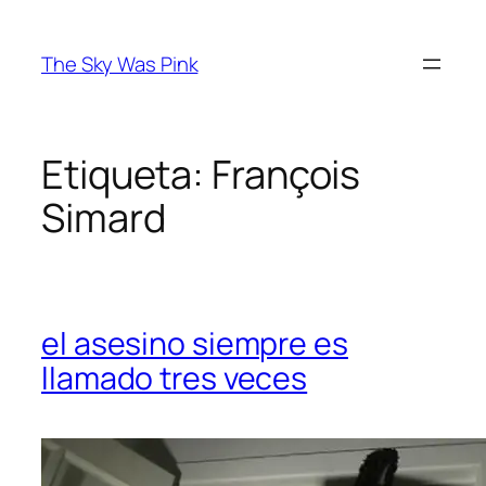
Saltar
al
The Sky Was Pink
contenido
Etiqueta:
François
Simard
el asesino siempre es
llamado tres veces