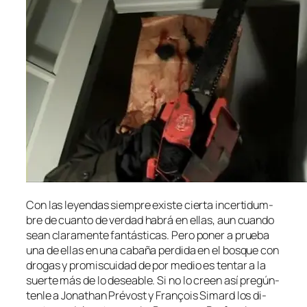
Con las le­yen­das siem­pre exis­te cier­ta in­cer­ti­dum­
bre de cuan­to de ver­dad ha­brá en ellas, aun cuan­do
sean cla­ra­men­te fan­tás­ti­cas. Pero po­ner a prue­ba
una de ellas en una ca­ba­ña per­di­da en el bos­que con
dro­gas y pro­mis­cui­dad de por me­dio es ten­tar a la
suer­te más de lo de­sea­ble. Si no lo creen así pre­gún­
ten­le a Jonathan Prévost y François Simard los di­