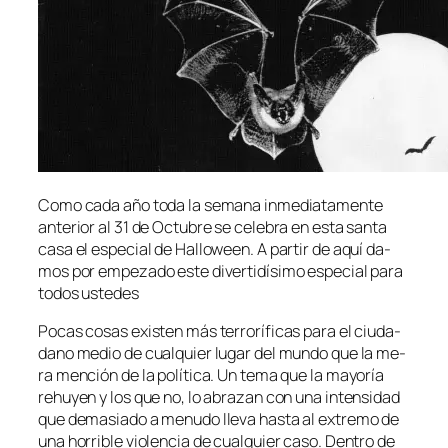
Como ca­da año to­da la se­ma­na in­me­dia­ta­men­te
an­te­rior al 31 de Octubre se ce­le­bra en es­ta san­ta
ca­sa el es­pe­cial de Halloween. A par­tir de aquí da­
mos por em­pe­za­do es­te di­ver­ti­dí­si­mo es­pe­cial pa­ra
to­dos ustedes
Pocas co­sas exis­ten más te­rro­rí­fi­cas pa­ra el ciu­da­
dano me­dio de cual­quier lu­gar del mun­do que la me­
ra men­ción de la po­lí­ti­ca. Un te­ma que la ma­yo­ría
rehu­yen y los que no, lo abra­zan con una in­ten­si­dad
que de­ma­sia­do a me­nu­do lle­va has­ta al ex­tre­mo de
una ho­rri­ble vio­len­cia de cual­quier ca­so. Dentro de