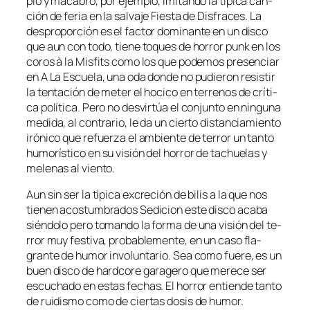
pio y ma­ca­bro, por ejem­plo, imi­tan­do la tí­pi­ca can­
ción de fe­ria en la sal­va­je Fiesta de Disfraces. La
des­pro­por­ción es el fac­tor do­mi­nan­te en un dis­co
que aun con to­do, tie­ne to­ques de ho­rror punk en los
co­ros à la Misfits co­mo los que po­de­mos pre­sen­ciar
en A La Escuela, una oda don­de no pu­die­ron re­sis­tir
la ten­ta­ción de me­ter el ho­ci­co en te­rre­nos de crí­ti­
ca po­lí­ti­ca. Pero no des­vir­túa el con­jun­to en nin­gu­na
me­di­da, al con­tra­rio, le da un cier­to dis­tan­cia­mien­to
iró­ni­co que re­fuer­za el am­bien­te de te­rror un tan­to
hu­mo­rís­ti­co en su vi­sión del ho­rror de ta­chue­las y
me­le­nas al viento.
Aun sin ser la tí­pi­ca ex­cre­ción de bi­lis a la que nos
tie­nen acos­tum­bra­dos Sedicion es­te dis­co aca­ba
sién­do­lo pe­ro to­man­do la for­ma de una vi­sión del te­
rror muy fes­ti­va, pro­ba­ble­men­te, en un ca­so fla­
gran­te de hu­mor in­vo­lun­ta­rio. Sea co­mo fue­re, es un
buen dis­co de hard­co­re ga­ra­ge­ro que me­re­ce ser
es­cu­cha­do en es­tas fe­chas. El ho­rror en­tien­de tan­to
de rui­dis­mo co­mo de cier­tas do­sis de humor.