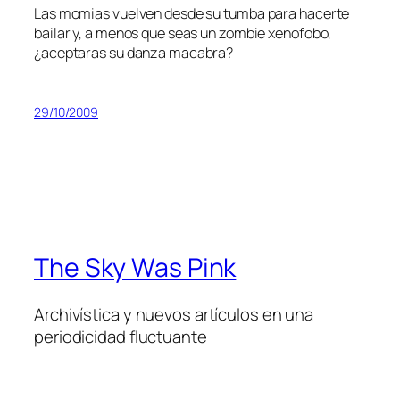
Las mo­mias vuel­ven des­de su tum­ba pa­ra ha­cer­te
bai­lar y, a me­nos que seas un zom­bie xe­no­fo­bo,
¿acep­ta­ras su dan­za macabra?
29/10/2009
The Sky Was Pink
Archivística y nuevos artículos en una
periodicidad fluctuante