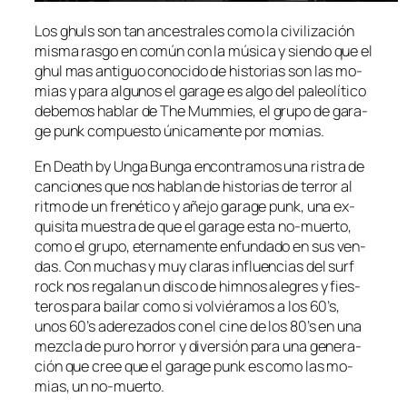
Los ghuls son tan an­ces­tra­les co­mo la ci­vi­li­za­ción
mis­ma ras­go en co­mún con la mú­si­ca y sien­do que el
ghul mas an­ti­guo co­no­ci­do de his­to­rias son las mo­
mias y pa­ra al­gu­nos el ga­ra­ge es al­go del pa­leo­lí­ti­co
de­be­mos ha­blar de The Mummies, el gru­po de ga­ra­
ge punk com­pues­to úni­ca­men­te por momias.
En Death by Unga Bunga en­con­tra­mos una ris­tra de
can­cio­nes que nos ha­blan de his­to­rias de te­rror al
rit­mo de un fre­né­ti­co y añe­jo ga­ra­ge punk, una ex­
qui­si­ta mues­tra de que el ga­ra­ge es­ta no-muerto,
co­mo el gru­po, eter­na­men­te en­fun­da­do en sus ven­
das. Con mu­chas y muy cla­ras in­fluen­cias del surf
rock nos re­ga­lan un dis­co de him­nos ale­gres y fies­
te­ros pa­ra bai­lar co­mo si vol­vié­ra­mos a los 60’s,
unos 60’s ade­re­za­dos con el ci­ne de los 80’s en una
mez­cla de pu­ro ho­rror y di­ver­sión pa­ra una ge­ne­ra­
ción que cree que el ga­ra­ge punk es co­mo las mo­
mias, un no-muerto.