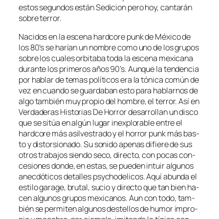
es­tos se­gun­dos es­tán Sedicion pe­ro hoy, can­ta­rán
so­bre terror.
Nacidos en la es­ce­na hard­co­re punk de México de
los 80’s se ha­rían un nom­bre co­mo uno de los gru­pos
so­bre los cua­les or­bi­ta­ba to­da la es­ce­na me­xi­ca­na
du­ran­te los pri­me­ros años 90’s. Aunque la ten­den­cia
por ha­blar de te­mas po­lí­ti­cos era la tó­ni­ca co­mún de
vez en cuan­do se guar­da­ban es­to pa­ra ha­blar­nos de
al­go tam­bién muy pro­pio del hom­bre, el te­rror. Así en
Verdaderas Historias De Horror de­sa­rro­llan un dis­co
que se si­túa en al­gún lu­gar in­ex­plo­ra­ble en­tre el
hard­co­re más asil­ves­tra­do y el ho­rror punk más bas­
to y dis­tor­sio­na­do. Su so­ni­do ape­nas di­fie­re de sus
otros tra­ba­jos sien­do se­co, di­rec­to, con po­cas con­
ce­sio­nes don­de, en es­tas, se pue­den in­tuir al­gu­nos
anec­dó­ti­cos de­ta­lles psy­cho­de­li­cos. Aquí abun­da el
es­ti­lo ga­ra­ge, bru­tal, su­cio y di­rec­to que tan bien ha­
cen al­gu­nos gru­pos me­xi­ca­nos. Aun con to­do, tam­
bién se per­mi­ten al­gu­nos des­te­llos de hu­mor im­pro­