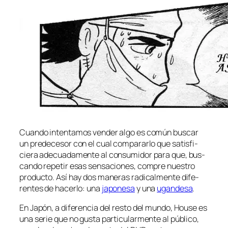
Cuando in­ten­ta­mos ven­der al­go es co­mún bus­car
un pre­de­ce­sor con el cual com­pa­rar­lo que sa­tis­fi­
cie­ra ade­cua­da­men­te al con­su­mi­dor pa­ra que, bus­
can­do re­pe­tir esas sen­sa­cio­nes, com­pre nues­tro
pro­duc­to. Así hay dos ma­ne­ras ra­di­cal­men­te di­fe­
ren­tes de ha­cer­lo: una
ja­po­ne­sa
y una
ugan­de­sa
.
En Japón, a di­fe­ren­cia del res­to del mun­do, House es
una se­rie que no gus­ta par­ti­cu­lar­men­te al pú­bli­co,