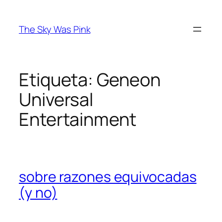
Saltar
al
The Sky Was Pink
contenido
Etiqueta:
Geneon
Universal
Entertainment
sobre razones equivocadas
(y no)