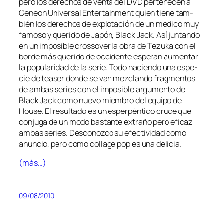
pe­ro los de­re­chos de ven­ta del DVD per­te­ne­cen a
Geneon Universal Entertainment quien tie­ne tam­
bién los de­re­chos de ex­plo­ta­ción de un me­di­co muy
fa­mo­so y que­ri­do de Japón, Black Jack. Así jun­tan­do
en un im­po­si­ble cros­so­ver la obra de Tezuka con el
bor­de más que­ri­do de oc­ci­den­te es­pe­ran au­men­tar
la po­pu­la­ri­dad de la se­rie. Todo ha­cien­do una es­pe­
cie de tea­ser don­de se van mez­clan­do frag­men­tos
de am­bas se­ries con el im­po­si­ble ar­gu­men­to de
Black Jack co­mo nue­vo miem­bro del equi­po de
House. El re­sul­ta­do es un es­per­pén­ti­co cru­ce que
con­ju­ga de un mo­do bas­tan­te ex­tra­ño pe­ro efi­caz
am­bas se­ries. Desconozco su efec­ti­vi­dad co­mo
anun­cio, pe­ro co­mo co­lla­ge pop es una delicia.
(más…)
09/08/2010