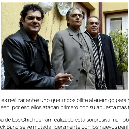
es rea­li­zar an­tes uno que im­po­si­bi­li­te al enemi­go pa­ra 
ueen, por eso ellos ata­can pri­me­ro con su apues­ta más f
de Los Chichos han rea­li­za­do es­ta sor­pre­si­va ma­nio­br
ock Band se ve mu­ta­da li­ge­ra­men­te con los nue­vos pe­ri­fé