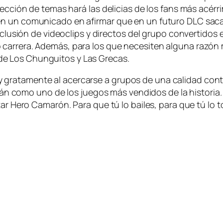
­lec­ción de te­mas ha­rá las de­li­cias de los fans más acé­r
 un co­mu­ni­ca­do en afir­mar que en un fu­tu­ro DLC sa­ca­
in­clu­sión de vi­deo­clips y di­rec­tos del gru­po con­ver­ti­
a­rre­ra. Además, pa­ra los que ne­ce­si­ten al­gu­na ra­zón 
as de Los Chunguitos y Las Grecas.
ta­men­te al acer­car­se a gru­pos de una ca­li­dad con­tra
­za­rán co­mo uno de los jue­gos más ven­di­dos de la his­to­ri
uitar Hero Camarón. Para que tú lo bai­les, pa­ra que tú lo 