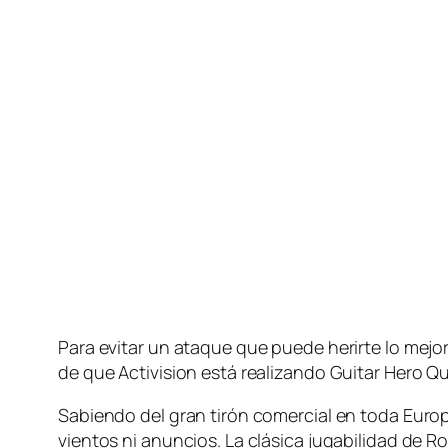
Para evi­tar un ata­que que pue­de he­rir­te lo me­jor 
de que Activision es­tá rea­li­zan­do Guitar Hero Q
Sabiendo del gran ti­rón co­mer­cial en to­da Europa 
vien­tos ni anun­cios. La clá­si­ca ju­ga­bi­li­dad de R