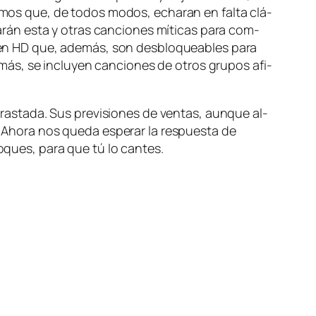
ri­mos que, de to­dos mo­dos, echa­ran en fal­ta clá­
rán es­ta y otras can­cio­nes mí­ti­cas pa­ra com­
dos en HD que, ade­más, son des­blo­quea­bles pa­ra
más, se in­clu­yen can­cio­nes de otros gru­pos afi­
s­ta­da. Sus pre­vi­sio­nes de ven­tas, aun­que al­
a. Ahora nos que­da es­pe­rar la res­pues­ta de
to­ques, pa­ra que tú lo cantes.