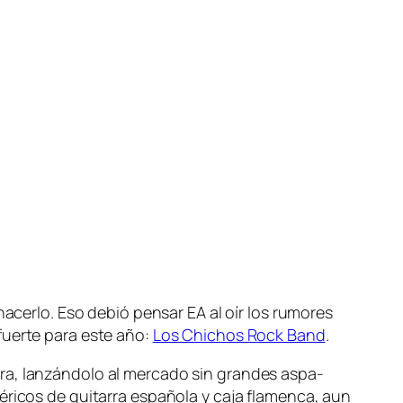
ha­cer­lo. Eso de­bió pen­sar EA al oír los ru­mo­res
uer­te pa­ra es­te año:
Los Chichos Rock Band
.
a, lan­zán­do­lo al mer­ca­do sin gran­des as­pa­
­ri­cos de gui­ta­rra es­pa­ño­la y ca­ja fla­men­ca, aun