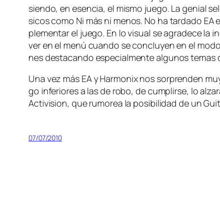
sien­do, en esen­cia, el mis­mo jue­go. La ge­nial se
si­cos co­mo Ni más ni me­nos. No ha tar­da­do EA en
ple­men­tar el jue­go. En lo vi­sual se agra­de­ce la 
ver en el me­nú cuan­do se con­clu­yen en el mo­do c
nes des­ta­can­do es­pe­cial­men­te al­gu­nos te­m
Una vez más EA y Harmonix nos sor­pren­den muy gra­
go in­fe­rio­res a las de ro­bo, de cum­plir­se, lo al
Activision, que ru­mo­rea la po­si­bi­li­dad de un G
07/07/2010