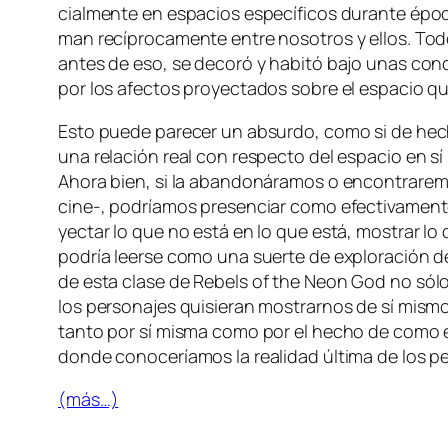
cial­men­te en es­pa­cios es­pe­cí­fi­cos du­ran­te ép
man re­cí­pro­ca­men­te en­tre no­so­tros y ellos. Tod
an­tes de eso, se de­co­ró y ha­bi­tó ba­jo unas con­di
por los afec­tos pro­yec­ta­dos so­bre el es­pa­cio q
Esto pue­de pa­re­cer un ab­sur­do, co­mo si de he­cho
una re­la­ción real con res­pec­to del es­pa­cio en s
Ahora bien, si la aban­do­ná­ra­mos o en­con­tra­re­mos 
cine‑, po­dría­mos pre­sen­ciar co­mo efec­ti­va­men
yec­tar lo que no es­tá en lo que es­tá, mos­trar lo 
po­dría leer­se co­mo una suer­te de ex­plo­ra­ción d
de es­ta cla­se de
Rebels of the Neon God
no só­lo
los per­so­na­jes qui­sie­ran mos­trar­nos de sí mis­
tan­to por sí mis­ma co­mo por el he­cho de co­mo es ca
don­de co­no­ce­ría­mos la reali­dad úl­ti­ma de los 
(más…)