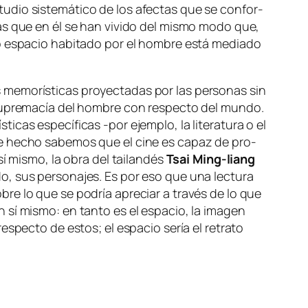
u­dio sis­te­má­ti­co de los afec­tas que se con­for­
­cias que en él se han vi­vi­do del mis­mo mo­do que,
o es­pa­cio ha­bi­ta­do por el hom­bre es­tá me­dia­do
 me­mo­rís­ti­cas pro­yec­ta­das por las per­so­nas sin
 su­pre­ma­cía del hom­bre con res­pec­to del mun­do.
cas es­pe­cí­fi­cas ‑por ejem­plo, la li­te­ra­tu­ra o el
de he­cho sa­be­mos que el ci­ne es ca­paz de pro­
sí mis­mo, la obra del tai­lan­dés
Tsai Ming-liang
do, sus per­so­na­jes. Es por eso que una lec­tu­ra
o­bre lo que se po­dría apre­ciar a tra­vés de lo que
n sí mis­mo: en tan­to es el es­pa­cio, la ima­gen
­pec­to de es­tos; el es­pa­cio se­ría el re­tra­to