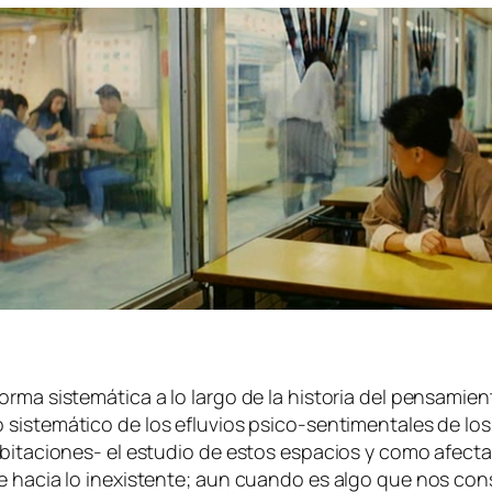
­ma sis­te­má­ti­ca a lo lar­go de la his­to­ria del pen­sa­mie
dio sis­te­má­ti­co de los eflu­vios psico-sentimentales de lo
, habitaciones- el es­tu­dio de es­tos es­pa­cios y co­mo afec
e ha­cia lo in­exis­ten­te; aun cuan­do es al­go que nos cons­