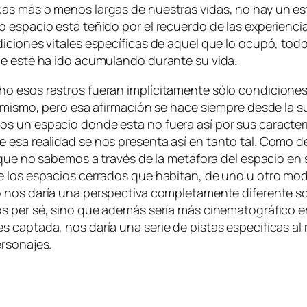
o­cas más o me­nos lar­gas de nues­tras vi­das, no hay un es­t
o es­pa­cio es­tá te­ñi­do por el re­cuer­do de las ex­pe­rien
­cio­nes vi­ta­les es­pe­cí­fi­cas de aquel que lo ocu­pó, to­d
ue es­té ha ido acu­mu­lan­do du­ran­te su vida.
 esos ras­tros fue­ran im­plí­ci­ta­men­te só­lo con­di­cio­nes
í mis­mo, pe­ro esa afir­ma­ción se ha­ce siem­pre des­de la
un es­pa­cio don­de es­ta no fue­ra así por sus ca­rac­te­rís­ti­
­te esa reali­dad se nos pre­sen­ta así en tan­to tal. Como 
que no sa­be­mos a tra­vés de la me­tá­fo­ra del es­pa­cio en 
e los es­pa­cios ce­rra­dos que ha­bi­tan, de uno u otro mo­
 nos da­ría una pers­pec­ti­va com­ple­ta­men­te di­fe­ren­te s
mos
per sé
, sino que ade­más se­ría más ci­ne­ma­to­grá­fi­co e
p­ta­da, nos da­ría una se­rie de pis­tas es­pe­cí­fi­cas al res
personajes.