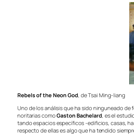
Rebels of the Neon God
, de Tsai Ming-liang
Uno de los aná­li­sis que ha si­do nin­gu­nea­do de for
no­ri­ta­rias co­mo
Gaston Bachelard
, es el es­tu­
tan­do es­pa­cios es­pe­cí­fi­cos ‑edi­fi­cios, ca­sas
res­pec­to de ellas es al­go que ha ten­di­do siem­pr