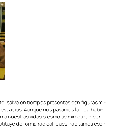
n­to, sal­vo en tiem­pos pre­sen­tes con fi­gu­ras mi­
s es­pa­cios. Aunque nos pa­sa­mos la vi­da ha­bi­
­tan a nues­tras vi­das o co­mo se mi­me­ti­zan con
ti­tu­ye de for­ma ra­di­cal, pues ha­bi­ta­mos esen­