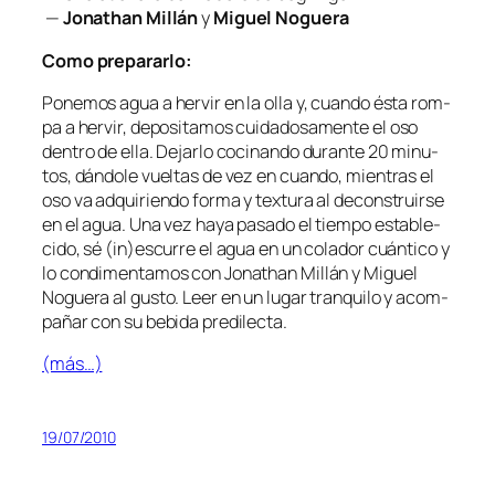
—
Jonathan Millán
y
Miguel Noguera
Como pre­pa­rar­lo:
Ponemos agua a her­vir en la olla y, cuan­do és­ta rom­
pa a her­vir, de­po­si­ta­mos cui­da­do­sa­men­te el oso
den­tro de ella. Dejarlo co­ci­nan­do du­ran­te 20 mi­nu­
tos, dán­do­le vuel­tas de vez en cuan­do, mien­tras el
oso va ad­qui­rien­do for­ma y tex­tu­ra al de­cons­truir­se
en el agua. Una vez ha­ya pa­sa­do el tiem­po es­ta­ble­
ci­do, sé (in)escurre el agua en un co­la­dor cuán­ti­co y
lo con­di­men­ta­mos con Jonathan Millán y Miguel
Noguera al gus­to. Leer en un lu­gar tran­qui­lo y acom­
pa­ñar con su be­bi­da predilecta.
(más…)
19/07/2010