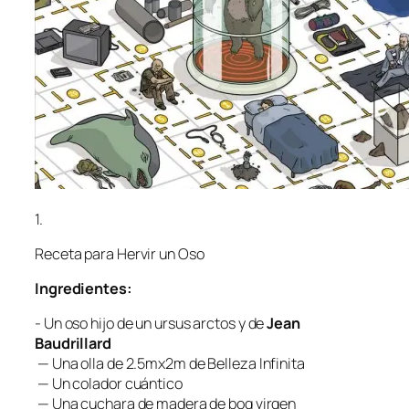
1.
Receta pa­ra
Hervir un Oso
Ingredientes:
- Un oso hi­jo de un
ur­sus ar­ctos
y de
Jean
Baudrillard
— Una olla de 2.5mx2m de
Belleza Infinita
— Un co­la­dor cuántico
— Una cu­cha­ra de ma­de­ra de bog virgen