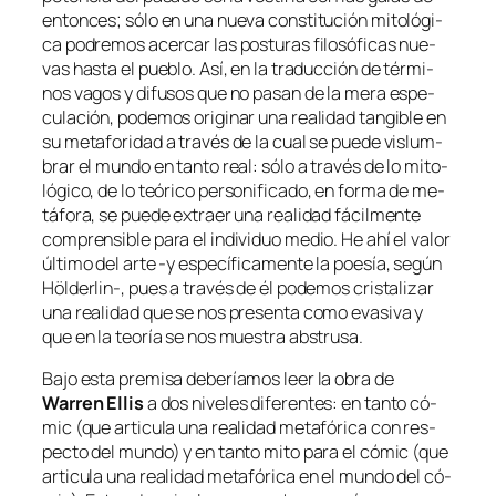
en­ton­ces; só­lo en una nue­va cons­ti­tu­ción mi­to­ló­gi­
ca po­dre­mos acer­car las pos­tu­ras fi­lo­só­fi­cas nue­
vas has­ta el pue­blo. Así, en la tra­duc­ción de tér­mi­
nos va­gos y di­fu­sos que no pa­san de la me­ra es­pe­
cu­la­ción, po­de­mos ori­gi­nar una reali­dad tan­gi­ble en
su me­ta­fo­ri­dad a tra­vés de la cual se pue­de vis­lum­
brar el mun­do en tan­to real: só­lo a tra­vés de lo mi­to­
ló­gi­co, de lo teó­ri­co
per­so­ni­fi­ca­do
, en for­ma de me­
tá­fo­ra, se pue­de ex­traer una reali­dad fá­cil­men­te
com­pren­si­ble pa­ra el in­di­vi­duo me­dio. He ahí el va­lor
úl­ti­mo del ar­te ‑y es­pe­cí­fi­ca­men­te la poe­sía, se­gún
Hölderlin‑, pues a tra­vés de él po­de­mos cris­ta­li­zar
una reali­dad que se nos pre­sen­ta co­mo eva­si­va y
que en la teo­ría se nos mues­tra abstrusa.
Bajo es­ta pre­mi­sa de­be­ría­mos leer la obra de
Warren Ellis
a dos ni­ve­les di­fe­ren­tes: en tan­to có­
mic (que ar­ti­cu­la una reali­dad me­ta­fó­ri­ca con res­
pec­to del mun­do) y en tan­to mi­to pa­ra el có­mic (que
ar­ti­cu­la una reali­dad me­ta­fó­ri­ca en el mun­do del có­