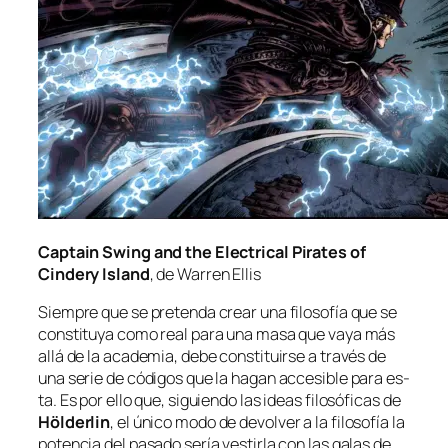
Captain Swing and the Electrical Pirates of
Cindery Island
, de Warren Ellis
Siempre que se pre­ten­da crear una fi­lo­so­fía que se
cons­ti­tu­ya co­mo real pa­ra una ma­sa que va­ya más
allá de la aca­de­mia, de­be cons­ti­tuir­se a tra­vés de
una se­rie de có­di­gos que la ha­gan ac­ce­si­ble pa­ra es­
ta. Es por ello que, si­guien­do las ideas fi­lo­só­fi­cas de
Hölderlin
, el úni­co mo­do de de­vol­ver a la fi­lo­so­fía la
po­ten­cia del pa­sa­do se­ría ves­tir­la con las ga­las de