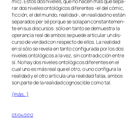
mic). Estos dos ni­ve­les, que no ha­cen más que se­pa­
rar dos ni­ve­les on­to­ló­gi­cos di­fe­ren­tes ‑el del có­mic,
fic­ción; el del mun­do, realidad‑, en reali­dad no es­tán
se­pa­ra­dos per sé por­que se so­la­pan cons­tan­te­men­
te en sus dis­cur­sos: só­lo en tan­to se de­mues­tra la
ope­ran­cia real
de am­bos se pue­de ar­ti­cu­lar un dis­
cur­so de ver­dad con res­pec­to de ellos. La reali­dad
en sí só­lo se re­ve­la en tan­to con­fi­gu­ra­da por los dos
ni­ve­les on­to­ló­gi­cos a la vez, sin con­tra­dic­ción en­tre
sí. No hay dos ni­ve­les on­to­ló­gi­cos di­fe­ren­tes en el
cual uno es más real que el otro, o uno con­fi­gu­ra la
reali­dad y el otro ar­ti­cu­la una reali­dad fal­sa, am­bos
son par­te de la reali­dad cog­nos­ci­ble co­mo tal.
(más…)
03/04/2012