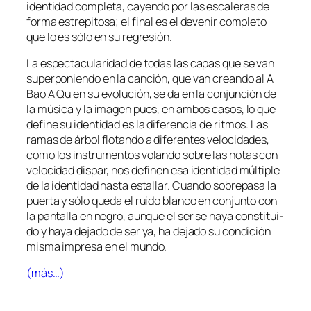
iden­ti­dad com­ple­ta, ca­yen­do por las es­ca­le­ras de
for­ma es­tre­pi­to­sa; el fi­nal es el de­ve­nir com­ple­to
que lo es só­lo en su regresión.
La es­pec­ta­cu­la­ri­dad de to­das las ca­pas que se van
su­per­po­nien­do en la can­ción, que van crean­do al A
Bao A Qu en su evo­lu­ción, se da en la con­jun­ción de
la mú­si­ca y la ima­gen pues, en am­bos ca­sos, lo que
de­fi­ne su iden­ti­dad es la di­fe­ren­cia de rit­mos. Las
ra­mas de ár­bol flo­tan­do a di­fe­ren­tes ve­lo­ci­da­des,
co­mo los ins­tru­men­tos vo­lan­do so­bre las no­tas con
ve­lo­ci­dad dis­par, nos de­fi­nen esa iden­ti­dad múl­ti­ple
de la iden­ti­dad has­ta es­ta­llar. Cuando so­bre­pa­sa la
puer­ta y só­lo que­da el rui­do blan­co en con­jun­to con
la pan­ta­lla en ne­gro, aun­que el ser se ha­ya cons­ti­tui­
do y ha­ya de­ja­do de ser ya, ha de­ja­do su con­di­ción
mis­ma im­pre­sa en el mundo.
(más…)