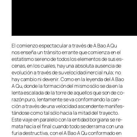
El co­mien­zo es­pec­ta­cu­lar a tra­vés de A Bao A Qu
nos en­se­ña un trán­si­to erran­te que co­mien­za en el
es­ta­tis­mo se­reno de to­dos los ele­men­tos de sus es­
ce­nas, en los cua­les, hay una ab­so­lu­ta au­sen­cia de
evo­lu­ción a tra­vés de su ve­lo­ci­dad iner­cial nu­la; no
hay cam­bio ni de­ve­nir. Como en la le­yen­da del A Bao
A Qu, don­de la for­ma­ción del mis­mo só­lo se da en la
len­ta es­ca­la­da de la to­rre de aque­llos que son de co­
ra­zón pu­ro, len­ta­men­te se va con­for­man­do la can­
ción a tra­vés de una ve­lo­ci­dad as­cen­den­te ma­ni­fes­
tán­do­se co­mo tal só­lo ha­cia la mi­tad del tra­yec­to.
Este via­je en pa­ra­le­lo con la en­ti­dad bor­gia­na se re­
ma­ta ha­cia el fi­nal cuan­do to­do se de­rra­ma con una
fu­ria des­truc­ti­va, con el A Bao A Qu con­for­ma­do en