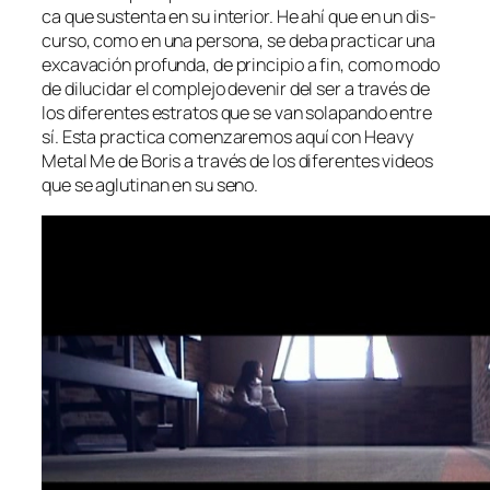
ca que sus­ten­ta en su in­te­rior. He ahí que en un dis­
cur­so, co­mo en una per­so­na, se de­ba prac­ti­car una
ex­ca­va­ción pro­fun­da, de prin­ci­pio a fin, co­mo mo­do
de di­lu­ci­dar el com­ple­jo de­ve­nir del ser a tra­vés de
los di­fe­ren­tes es­tra­tos que se van so­la­pan­do en­tre
sí. Esta prac­ti­ca co­men­za­re­mos aquí con Heavy
Metal Me de Boris a tra­vés de los di­fe­ren­tes vi­deos
que se aglu­ti­nan en su seno.