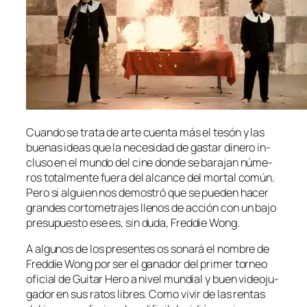
Cuando se tra­ta de ar­te cuen­ta más el te­són y las
bue­nas ideas que la ne­ce­si­dad de gas­tar di­ne­ro in­
clu­so en el mun­do del ci­ne don­de se ba­ra­jan nú­me­
ros to­tal­men­te fue­ra del al­can­ce del mor­tal co­mún.
Pero si al­guien nos de­mos­tró que se pue­den ha­cer
gran­des cor­to­me­tra­jes lle­nos de ac­ción con un ba­jo
pre­su­pues­to ese es, sin du­da, Freddie Wong.
A al­gu­nos de los pre­sen­tes os so­na­rá el nom­bre de
Freddie Wong por ser el ga­na­dor del pri­mer tor­neo
ofi­cial de Guitar Hero a ni­vel mun­dial y buen vi­deo­ju­
ga­dor en sus ra­tos li­bres. Como vi­vir de las ren­tas