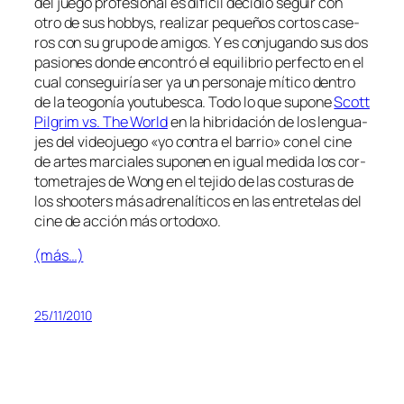
del jue­go pro­fe­sio­nal es di­fi­cil de­ci­dió se­guir con
otro de sus hobbys, rea­li­zar pe­que­ños cor­tos ca­se­
ros con su gru­po de ami­gos. Y es con­ju­gan­do sus dos
pa­sio­nes don­de en­con­tró el equi­li­brio per­fec­to en el
cual con­se­gui­ría ser ya un per­so­na­je mí­ti­co den­tro
de la teo­go­nía you­tu­bes­ca. Todo lo que su­po­ne
Scott
Pilgrim vs. The World
en la hi­bri­da­ción de los len­gua­
jes del vi­deo­jue­go «yo con­tra el ba­rrio» con el ci­ne
de ar­tes mar­cia­les su­po­nen en igual me­di­da los cor­
to­me­tra­jes de Wong en el te­ji­do de las cos­tu­ras de
los shoo­ters más adre­na­lí­ti­cos en las en­tre­te­las del
ci­ne de ac­ción más ortodoxo.
(más…)
25/11/2010