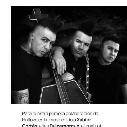
Para nues­tra pri­me­ra co­la­bo­ra­ción de
Halloween
he­mos pe­di­do a
Xabier
Cortés
, alias
Dulcemorgue
, al cual qui­