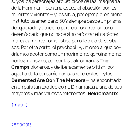
su­yos los per­so­na­jes ar­que­tí­pi­cos de las ima­gi­na­ria
de la
Hammer
—con una es­pe­cial ob­se­sión por los
muer­tos vi­vien­tes— y los si­túa, por ejem­plo, en pleno
ins­ti­tu­to us­ame­ri­cano 50’s siem­pre des­de un pris­ma
des­qui­cia­do y obs­ceno pe­ro con un in­ten­so tono
des­en­fa­da­do que no ha­ce sino re­for­zar el ca­rác­ter
mar­ca­da­men­te hu­mo­rís­ti­co pe­ro té­tri­co de sus ba­
ses. Por otra par­te, el
psy­cho­billy
, un en­te al que po­
dría­mos aco­tar co­mo un mo­vi­mien­to ge­nui­na­men­te
nor­te­ame­ri­cano, por ser los ca­li­for­nia­nos
The
Cramps
pio­ne­ros, y de­li­be­ra­da­men­te
bri­tish
, por
aque­llo de la cer­ca­nía con sus re­fe­ren­tes —y los
Demented Are Go
y
The Meteors
— ha en­con­tra­do
en un país tan exó­ti­co co­mo Dinamarca a uno de sus
ma­yo­res y más va­lio­sos re­fe­ren­tes:
Nekromantix
.
(más…)
26/10/2013