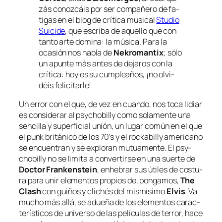
zás co­noz­cáis por ser com­pa­ñe­ro de fa­
ti­gas en el blog de crí­ti­ca mu­si­cal
Studio
Suicide
, que es­cri­ba de aque­llo que con
tan­to ar­te do­mi­na: la mú­si­ca. Para la
oca­sión nos ha­bla de
Nekromantix
; só­lo
un apun­te más an­tes de de­ja­ros con la
crí­ti­ca: hoy es su cum­plea­ños, ¡no ol­vi­
déis felicitarle!
Un error con el que, de vez en cuan­do, nos to­ca li­diar
es con­si­de­rar al
psy­cho­billy
co­mo so­la­men­te una
sen­ci­lla y su­per­fi­cial unión, un lu­gar co­mún en el que
el
punk
bri­tá­ni­co de los 70’s y el
roc­ka­billy
ame­ri­cano
se en­cuen­tran y se ex­plo­ran mu­tua­men­te. El
psy­
cho­billy
no se li­mi­ta a con­ver­tir­se en una suer­te de
Doctor Frankenstein
, en­he­brar sus úti­les de cos­tu­
ra pa­ra unir ele­men­tos pro­pios de, pon­ga­mos,
The
Clash
con gui­ños y cli­chés del mis­mí­si­mo
Elvis
. Va
mu­cho más allá, se adue­ña de los ele­men­tos ca­rac­
te­rís­ti­cos de uni­ver­so de las pe­lí­cu­las de te­rror, ha­ce