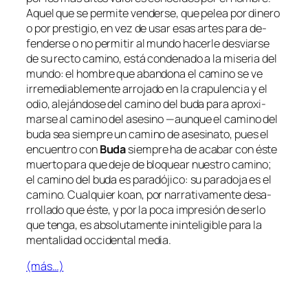
Aquel que se per­mi­te ven­der­se, que pe­lea por di­ne­ro
o por pres­ti­gio, en vez de usar esas ar­tes pa­ra de­
fen­der­se o no per­mi­tir al mun­do ha­cer­le des­viar­se
de su rec­to ca­mino, es­tá con­de­na­do a la mi­se­ria del
mun­do: el hom­bre que aban­do­na el ca­mino se ve
irre­me­dia­ble­men­te arro­ja­do en la cra­pu­len­cia y el
odio, ale­ján­do­se del ca­mino del bu­da pa­ra apro­xi­
mar­se al ca­mino del ase­sino —aun­que el ca­mino del
bu­da sea siem­pre un ca­mino de ase­si­na­to, pues el
en­cuen­tro con
Buda
siem­pre ha de aca­bar con és­te
muer­to pa­ra que de­je de blo­quear nues­tro ca­mino;
el ca­mino del bu­da es pa­ra­dó­ji­co: su pa­ra­do­ja es el
ca­mino. Cualquier
koan
, por na­rra­ti­va­men­te de­sa­
rro­lla­do que és­te, y por la po­ca im­pre­sión de ser­lo
que ten­ga, es ab­so­lu­ta­men­te in­in­te­li­gi­ble pa­ra la
men­ta­li­dad oc­ci­den­tal media.
(más…)