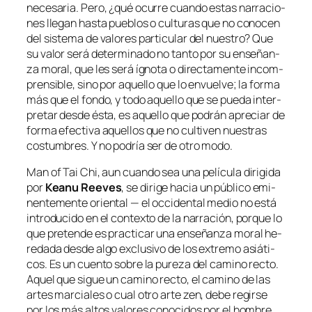
ne­ce­sa­ria. Pero, ¿qué ocu­rre cuan­do es­tas na­rra­cio­
nes lle­gan has­ta pue­blos o cul­tu­ras que no co­no­cen
del sis­te­ma de va­lo­res par­ti­cu­lar del nues­tro? Que
su va­lor se­rá de­ter­mi­na­do no tan­to por su en­se­ñan­
za mo­ral, que les se­rá íg­no­ta o di­rec­ta­men­te in­com­
pren­si­ble, sino por aque­llo que lo en­vuel­ve; la for­ma
más que el fon­do, y to­do aque­llo que se pue­da in­ter­
pre­tar des­de és­ta, es aque­llo que po­drán apre­ciar de
for­ma efec­ti­va aque­llos que no cul­ti­ven nues­tras
cos­tum­bres. Y no po­dría ser de otro modo.
Man of Tai Chi
, aun cuan­do sea una pe­lí­cu­la di­ri­gi­da
por
Keanu Reeves
, se di­ri­ge ha­cia un pú­bli­co emi­
nen­te­men­te orien­tal — el oc­ci­den­tal me­dio no es­tá
in­tro­du­ci­do en el con­tex­to de la na­rra­ción, por­que lo
que pre­ten­de es prac­ti­car una en­se­ñan­za mo­ral he­
re­da­da des­de al­go ex­clu­si­vo de los ex­tre­mo asiá­ti­
cos. Es un cuen­to so­bre la pu­re­za del ca­mino rec­to.
Aquel que si­gue un ca­mino rec­to, el ca­mino de las
ar­tes mar­cia­les o cual otro ar­te
zen
, de­be re­gir­se
por los más al­tos va­lo­res co­no­ci­dos por el hom­bre.