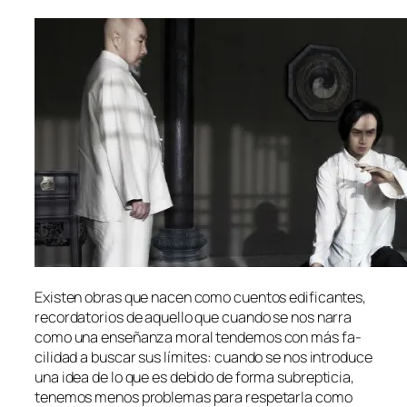
Existen obras que na­cen co­mo cuen­tos edi­fi­can­tes,
re­cor­da­to­rios de aque­llo que cuan­do se nos na­rra
co­mo una en­se­ñan­za mo­ral ten­de­mos con más fa­
ci­li­dad a bus­car sus lí­mi­tes: cuan­do se nos in­tro­du­ce
una idea de lo que es de­bi­do de for­ma su­brep­ti­cia,
te­ne­mos me­nos pro­ble­mas pa­ra res­pe­tar­la co­mo