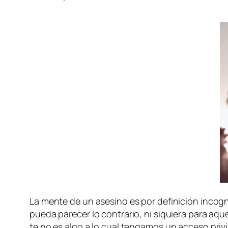
La men­te de un ase­sino es por de­fi­ni­ción in­cog
pue­da pa­re­cer lo con­tra­rio, ni si­quie­ra pa­ra
te no es al­go a lo cual ten­ga­mos un ac­ce­so pri­v