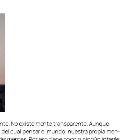
n­te. No exis­te men­te trans­pa­ren­te. Aunque
vés del cual pen­sar el mun­do; nues­tra pro­pia men­
más men­tes. Por eso tie­ne po­co o nin­gún in­te­rés