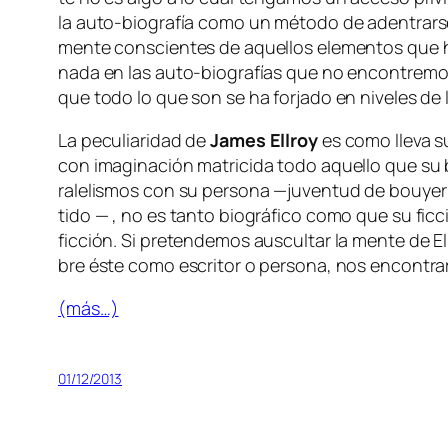
la auto-biografía co­mo un mé­to­do de aden­trar­se e
men­te cons­cien­tes de aque­llos ele­men­tos que han 
na­da en las auto-biografías que no en­con­tre­mos 
que to­do lo que son se ha for­ja­do en ni­ve­les d
La pe­cu­lia­ri­dad de
James Ellroy
es co­mo lle­va su
con ima­gi­na­ción ma­tri­ci­da to­do aque­llo que su b
ra­le­lis­mos con su per­so­na —ju­ven­tud de
bou­ye­
ti­do — , no es tan­to bio­grá­fi­co co­mo que su fic­
fic­ción. Si pre­ten­de­mos aus­cul­tar la men­te de El
bre és­te co­mo es­cri­tor o per­so­na, nos en­con­tr
(más…)
01/12/2013