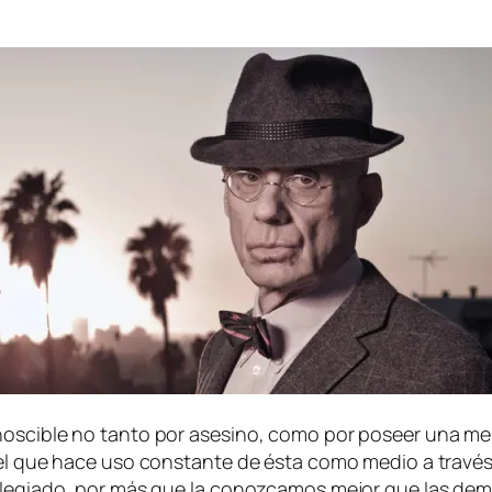
­nos­ci­ble no tan­to por ase­sino, co­mo por po­seer una me
 aquel que ha­ce uso cons­tan­te de és­ta co­mo me­dio a tra­
i­le­gia­do, por más que la co­noz­ca­mos me­jor que las de­