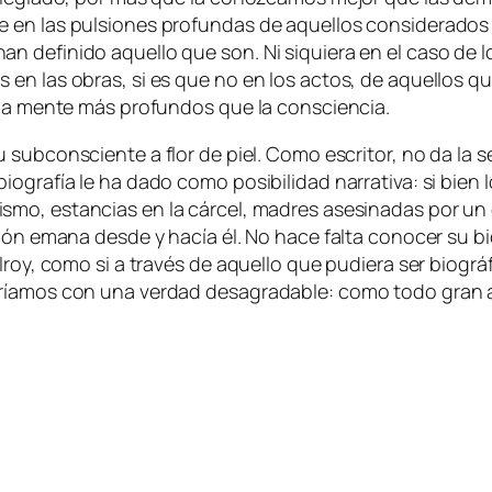
n las pul­sio­nes pro­fun­das de aque­llos con­si­de­ra­dos co
de­fi­ni­do aque­llo que son. Ni si­quie­ra en el ca­so de los
en las obras, si es que no en los ac­tos, de aque­llos que 
e la men­te más pro­fun­dos que la consciencia.
 sub­cons­cien­te a flor de piel. Como es­cri­tor, no da la se
io­gra­fía le ha da­do co­mo po­si­bi­li­dad na­rra­ti­va: si bie
ris­mo
, es­tan­cias en la cár­cel, ma­dres ase­si­na­das por un
ción ema­na des­de y ha­cía él. No ha­ce fal­ta co­no­cer su b
lroy, co­mo si a tra­vés de aque­llo que pu­die­ra ser bio­grá­
a­ría­mos con una ver­dad des­agra­da­ble: co­mo to­do gran a