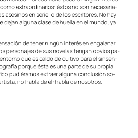
­mo ex­tra­or­di­na­rios: és­tos no son ne­ce­sa­ria­
 ase­si­nos en se­rie, o de los es­cri­to­res. No hay
de­jan al­gu­na cla­se de hue­lla en el mun­do, ya
n­sa­ción de te­ner nin­gún in­te­rés en en­ga­la­nar
n los per­so­na­jes de sus no­ve­las ten­gan ob­vios pa­
 en­torno que es cal­do de cul­ti­vo pa­ra el sin­sen­
io­gra­fía por­que és­ta es una par­te de su pro­pia
fi­co pu­dié­ra­mos ex­traer al­gu­na con­clu­sión so­
r­tis­ta, no ha­bla de él: ha­bla de nosotros.