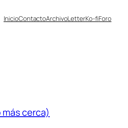
Inicio
Contacto
Archivo
Letter
Ko-fi
Foro
o más cerca)