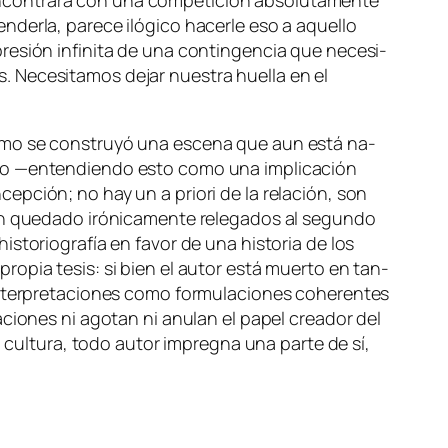
con­tra­rá con una com­pe­ti­ción ab­so­lu­ta­men­te
­der­la, pa­re­ce iló­gi­co ha­cer­le eso a aque­llo
­sión in­fi­ni­ta de una con­tin­gen­cia que ne­ce­si­
os. Necesitamos de­jar nues­tra hue­lla en el
co­mo se cons­tru­yó una es­ce­na que aun es­tá na­
e­go —en­ten­dien­do es­to co­mo una im­pli­ca­ción
on­cep­ción; no hay un
a prio­ri
de la re­la­ción, son
 que­da­do iró­ni­ca­men­te re­le­ga­dos al se­gun­do
his­to­rio­gra­fía en fa­vor de una his­to­ria de los
pro­pia te­sis: si bien el au­tor es­tá muer­to en tan­
­ter­pre­ta­cio­nes co­mo for­mu­la­cio­nes cohe­ren­tes
­cio­nes ni ago­tan ni anu­lan el pa­pel crea­dor del
 cul­tu­ra, to­do au­tor im­preg­na una par­te de sí,