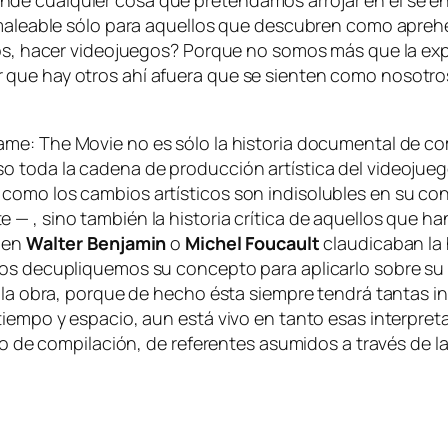
de cual­quier co­sa que pre­ten­da­mos arro­jar en él se en­
, ma­lea­ble só­lo pa­ra aque­llos que des­cu­bren co­mo aprehen
jos, ha­cer vi­deo­jue­gos? Porque no so­mos más que la ex­pre
ber que hay otros ahí afue­ra que se sien­ten co­mo no­so­tr
Game: The Movie
no es só­lo la his­to­ria do­cu­men­tal de 
­so to­da la ca­de­na de pro­duc­ción ar­tís­ti­ca del vi­deo­ju
co­mo los cam­bios ar­tís­ti­cos son in­di­so­lu­bles en su c
e — , sino tam­bién la his­to­ria crí­ti­ca de aque­llos que han
bien
Walter Benjamin
o
Michel Foucault
clau­di­ca­ban la 
ros de­cu­pli­que­mos su con­cep­to pa­ra apli­car­lo so­bre su 
 de la obra, por­que de he­cho és­ta siem­pre ten­drá tan­tas in
m­po y es­pa­cio, aun es­tá vi­vo en tan­to esas in­ter­pre­ta
o de com­pi­la­ción, de re­fe­ren­tes asu­mi­dos a tra­vés de la
.