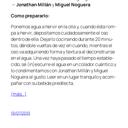
—
Jonathan Millán
y
Miguel Noguera
Como pre­pa­rar­lo:
Ponemos agua a her­vir en la olla y, cuan­do és­ta rom­
pa a her­vir, de­po­si­ta­mos cui­da­do­sa­men­te el oso
den­tro de ella. Dejarlo co­ci­nan­do du­ran­te 20 mi­nu­
tos, dán­do­le vuel­tas de vez en cuan­do, mien­tras el
oso va ad­qui­rien­do for­ma y tex­tu­ra al de­cons­truir­se
en el agua. Una vez ha­ya pa­sa­do el tiem­po es­ta­ble­
ci­do, sé (in)escurre el agua en un co­la­dor cuán­ti­co y
lo con­di­men­ta­mos con Jonathan Millán y Miguel
Noguera al gus­to. Leer en un lu­gar tran­qui­lo y acom­
pa­ñar con su be­bi­da predilecta.
(más…)
19/07/2010