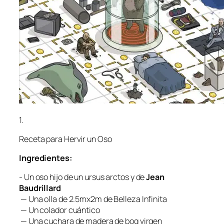
1.
Receta pa­ra
Hervir un Oso
Ingredientes:
- Un oso hi­jo de un
ur­sus ar­ctos
y de
Jean
Baudrillard
— Una olla de 2.5mx2m de
Belleza Infinita
— Un co­la­dor cuántico
— Una cu­cha­ra de ma­de­ra de bog virgen