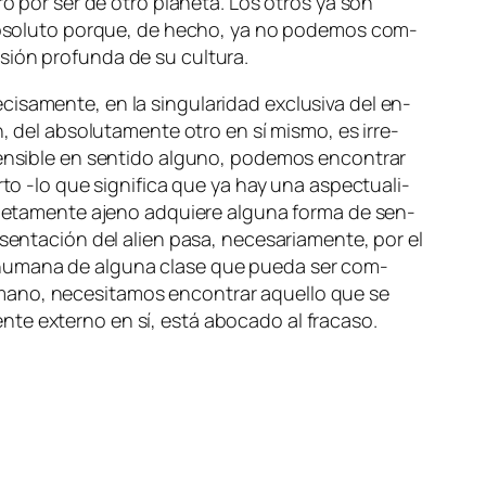
tro por ser de otro pla­ne­ta. Los otros ya son
b­so­lu­to por­que, de he­cho, ya no po­de­mos com­
n­sión pro­fun­da de su cultura.
sa­men­te, en la sin­gu­la­ri­dad ex­clu­si­va del en­
n, del ab­so­lu­ta­men­te otro en sí mis­mo, es irre­
n­si­ble en sen­ti­do al­guno, po­de­mos en­con­trar
­to ‑lo que sig­ni­fi­ca que ya hay una as­pec­tua­li­
ple­ta­men­te ajeno ad­quie­re al­gu­na for­ma de sen­
sen­ta­ción del alien pa­sa, ne­ce­sa­ria­men­te, por el
ión hu­ma­na de al­gu­na cla­se que pue­da ser com­
­mano, ne­ce­si­ta­mos en­con­trar aque­llo que se
en­te ex­terno en sí, es­tá abo­ca­do al fracaso.