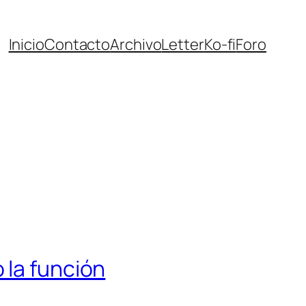
Inicio
Contacto
Archivo
Letter
Ko-fi
Foro
 la función