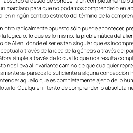
en ab­sur­do el de­seo de co­no­cer a un com­ple­ta­men­te o
a un mar­ciano pa­ra que no po­da­mos com­pren­der­lo en a
mal en nin­gún sen­ti­do es­tric­to del tér­mino de la com­pre
otro ra­di­cal­men­te opues­to só­lo pue­de acon­te­cer, pre­ci­
 la ló­gi­ca o, lo que es lo mis­mo, la pro­ble­má­ti­ca del alie
plo de
Alien
, don­de el ser es tan sin­gu­lar que es in­com­pre
cep­tual a tra­vés de la idea de la gé­ne­sis a tra­vés del par
tá­fo­ra sim­ple a tra­vés de lo cual lo que nos re­sul­ta com­
o nos lle­va al in­va­rian­te ca­mino de que cual­quier re­pre­
ni­ca­men­te se pa­rez­ca lo su­fi­cien­te a al­gu­na con­cep­c
ra en­ten­der aque­llo que es com­ple­ta­men­te ajeno de lo hu
plo­tar­lo. Cualquier in­ten­to de com­pren­der lo ab­so­lu­ta­m