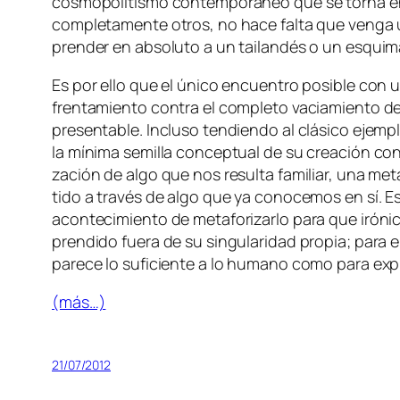
cos­mo­po­li­tis­mo con­tem­po­rá­neo que se tor­na 
com­ple­ta­men­te otros, no ha­ce fal­ta que ven­g
pren­der en ab­so­lu­to a un tai­lan­dés o un es­qui­
Es por ello que el úni­co en­cuen­tro po­si­ble con un 
fren­ta­mien­to con­tra el com­ple­to va­cia­mien­to de
pre­sen­ta­ble. Incluso ten­dien­do al clá­si­co ejem­
la mí­ni­ma se­mi­lla con­cep­tual de su crea­ción con­
za­ción de al­go que nos re­sul­ta fa­mi­liar, una me­
ti­do a tra­vés de al­go que ya co­no­ce­mos en sí. Est
acon­te­ci­mien­to de me­ta­fo­ri­zar­lo pa­ra que iró­
pren­di­do fue­ra de su sin­gu­la­ri­dad pro­pia; pa­
pa­re­ce lo su­fi­cien­te a lo hu­mano co­mo pa­ra ex­
(más…)
21/07/2012