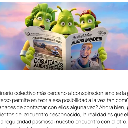
rio co­lec­ti­vo más cer­cano al cons­pi­ra­cio­nis­mo es la po­si
r­so per­mi­te en teo­ría esa po­si­bi­li­dad a la vez tan co­
os ca­pa­ces de con­tac­tar con ellos al­gu­na vez? Ahora bien
en­tos del en­cuen­tro des­co­no­ci­do, la reali­dad es que el
re­gu­la­ri­dad pas­mo­sa: nues­tro en­cuen­tro con el otro, 