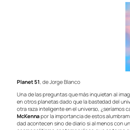
Planet 51
, de Jorge Blanco
Una de las pre­gun­tas que más in­quie­tan al ima­gi­na­
en otros pla­ne­tas da­do que la bas­te­dad del uni­ve
otra ra­za in­te­li­gen­te en el uni­ver­so, ¿se­ría­m
McKenna
por la im­por­tan­cia de es­tos alum­bra­mi
dad acon­te­cen sino de dia­rio si al me­nos con una 