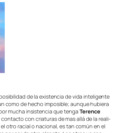
­bi­li­dad de la exis­ten­cia de vi­da in­te­li­gen­te
mún co­mo de he­cho im­po­si­ble; aun­que hu­bie­ra
, por mu­cha in­sis­ten­cia que ten­ga
Terence
 con­tac­to con cria­tu­ras de mas allá de la reali­
el otro ra­cial o na­cio­nal, es tan co­mún en el