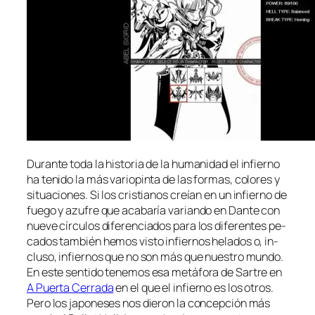
Durante to­da la his­to­ria de la hu­ma­ni­dad el in­fierno
ha te­ni­do la más va­rio­pin­ta de las for­mas, co­lo­res y
si­tua­cio­nes. Si los cris­tia­nos creían en un in­fierno de
fue­go y azu­fre que aca­ba­ría va­rian­do en Dante con
nue­ve círcu­los di­fe­ren­cia­dos pa­ra los di­fe­ren­tes pe­
ca­dos tam­bién he­mos vis­to in­fier­nos he­la­dos o, in­
clu­so, in­fier­nos que no son más que nues­tro mun­do.
En es­te sen­ti­do te­ne­mos esa me­tá­fo­ra de Sartre en
A Puerta Cerrada
en el que el in­fierno es los otros.
Pero los ja­po­ne­ses nos die­ron la con­cep­ción más