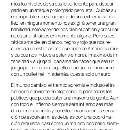
mos los ni­ve­les de stress lo su­fi­cien­te pa­ra des­car­
gar­lo en un ata­que pro­lon­ga­do pe­ro le­tal. Quizás su
úni­co pro­ble­ma es que pe­ca de una ex­tre­ma sen­ci­
llez, en nin­gún mo­men­to nos exi­gi­rá te­ner una gran
ha­bi­li­dad, só­lo apren­der­nos bien el pa­trón y pro­cu­rar
no es­tar dis­traí­dos en mo­men­to al­guno. Pero su es­
té­ti­ca ama­ble, en blan­co, ne­gro y ro­jo que nos re­
cuer­da a un es­ti­lo ani­me que be­be de Amano, su mú­
si­ca que nos in­du­ce a es­tar siem­pre al má­xi­mo de in­
ten­si­dad y su ju­ga­bi­li­dad ama­ble ha­cen que sea un
jue­go per­fec­to pa­ra aque­llos que quie­ran ini­ciar­se
con un bu­llet hell. Y, ade­más, cues­ta só­lo un euro.
El mun­do cam­bio, el tiem­po apre­mia e in­clu­so el in­
fierno se con­vier­te en al­go sen­ci­llo pa­ra to­dos los
pú­bli­cos que pue­da ca­tar una ma­yo­ría de gen­te. Aun
con to­do el in­fierno siem­pre se­rá in­fierno sea más
du­ro o más sen­ci­llo y por ello, en­can­ta­dor. La sen­sa­
ción de es­qui­var mi­les de ba­las con una coor­di­na­
ción ex­qui­si­ta, ca­si co­mo un ma­jes­tuo­so bai­le, siem­
pre ali­via­rá esa sen­sa­ción de per­di­da de la ge­nui­ni­