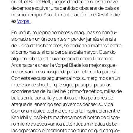
cruel, el Bullet Hell, jue­gos don­de con nues­tra na­ve
de­be­mos es­qui­var una can­ti­dad obs­ce­na de ba­las al
mis­mo tiem­po. Y su úl­ti­ma ite­ra­ción en el XBLA Indie
es
Vorpal
.
En un fu­tu­ro le­jano hom­bres y ma­qui­nas se han fu­
sio­na­do en un úni­co en­te sin per­der ja­más el an­sia
de lu­cha de los hom­bres, se de­di­can a ma­tar­se en­tre
si co­mo has­ta aho­ra pe­ro a es­ca­la ma­yor. Cuando
al­guien ro­ba la re­li­quia co­no­ci­da co­mo Libram of
Arcana pa­ra crear la Vorpal Blade los me­jo­res gue­
rre­ros van en su bús­que­da pa­ra re­cla­mar­la pa­ra sí.
Con es­ta es­cu­sa ar­gu­men­tal nos su­mer­gi­mos en un
in­tere­san­te shoo­ter que si­gue pa­so por pa­so las
coor­de­na­das del bu­llet hell; rit­mo fre­né­ti­co, mi­les de
ba­las en la pan­ta­lla y cam­bios en los pa­tro­nes de
ata­que del enemi­go se­gún ve­mos de­caer su vi­da.
Con una mú­si­ca techno con cier­ta ins­pi­ra­ción en­tre
Ken Ishii y los 8‑bits ma­cha­ca­mos el bo­tón de dis­pa­
ro mien­tras es­qui­va­mos au­tén­ti­cas mi­ria­das de ba­
las es­pe­ran­do el mo­men­to opor­tuno en que car­gue­