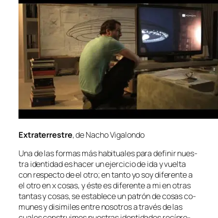
Extraterrestre
, de Nacho Vigalondo
Una de las for­mas más ha­bi­tua­les pa­ra de­fi­nir nues­
tra iden­ti­dad es ha­cer un ejer­ci­cio de ida y vuel­ta
con res­pec­to de el otro; en tan­to yo soy di­fe­ren­te a
el otro en x co­sas, y és­te es di­fe­ren­te a mi en otras
tan­tas y co­sas, se es­ta­ble­ce un pa­trón de co­sas co­
mu­nes y di­si­mi­les en­tre no­so­tros a tra­vés de las
cua­les cons­trui­mos nues­tras iden­ti­da­des re­cí­pro­