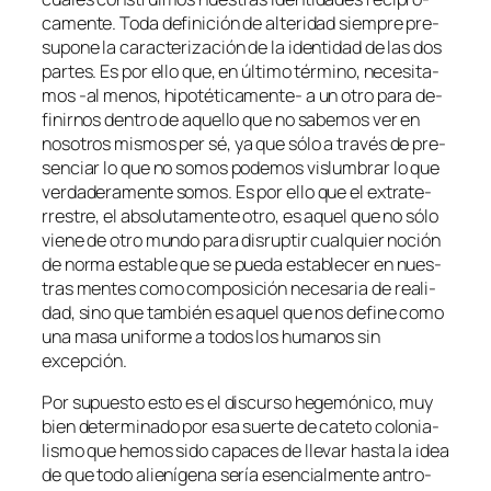
ca­men­te. Toda de­fi­ni­ción de al­te­ri­dad siem­pre pre­
su­po­ne la ca­rac­te­ri­za­ción de la iden­ti­dad de las dos
par­tes. Es por ello que, en úl­ti­mo tér­mino, ne­ce­si­ta­
mos ‑al me­nos, hipotéticamente- a un otro pa­ra de­
fi­nir­nos den­tro de aque­llo que no sa­be­mos ver en
no­so­tros mis­mos
per sé
, ya que só­lo a tra­vés de pre­
sen­ciar lo que no so­mos po­de­mos vis­lum­brar lo que
ver­da­de­ra­men­te so­mos. Es por ello que el ex­tra­te­
rres­tre, el ab­so­lu­ta­men­te otro, es aquel que no só­lo
vie­ne de otro mun­do pa­ra dis­rup­tir cual­quier no­ción
de nor­ma es­ta­ble que se pue­da es­ta­ble­cer en nues­
tras men­tes co­mo com­po­si­ción ne­ce­sa­ria de reali­
dad, sino que tam­bién es aquel que nos de­fi­ne co­mo
una ma­sa uni­for­me a to­dos los hu­ma­nos sin
excepción.
Por su­pues­to es­to es el dis­cur­so he­ge­mó­ni­co, muy
bien de­ter­mi­na­do por esa suer­te de ca­te­to co­lo­nia­
lis­mo que he­mos si­do ca­pa­ces de lle­var has­ta la idea
de que to­do alie­ní­ge­na se­ría esen­cial­men­te an­tro­