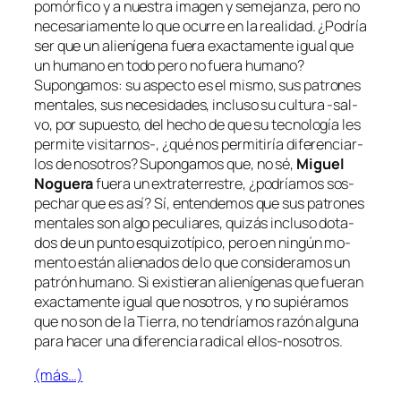
po­mór­fi­co y a nues­tra ima­gen y se­me­jan­za, pe­ro no
ne­ce­sa­ria­men­te lo que ocu­rre en la reali­dad. ¿Podría
ser que un alie­ní­ge­na fue­ra exac­ta­men­te igual que
un hu­mano en to­do
pe­ro no
fue­ra hu­mano?
Supongamos: su as­pec­to es el mis­mo, sus pa­tro­nes
men­ta­les, sus ne­ce­si­da­des, in­clu­so su cul­tu­ra ‑sal­
vo, por su­pues­to, del he­cho de que su tec­no­lo­gía les
per­mi­te visitarnos‑, ¿qué nos per­mi­ti­ría di­fe­ren­ciar­
los de no­so­tros? Supongamos que, no sé,
Miguel
Noguera
fue­ra un ex­tra­te­rres­tre, ¿po­dría­mos sos­
pe­char que es así? Sí, en­ten­de­mos que sus pa­tro­nes
men­ta­les son al­go pe­cu­lia­res, qui­zás in­clu­so do­ta­
dos de un pun­to es­qui­zo­tí­pi­co, pe­ro en nin­gún mo­
men­to es­tán alie­na­dos de lo que con­si­de­ra­mos un
pa­trón hu­mano. Si exis­tie­ran alie­ní­ge­nas que fue­ran
exac­ta­men­te igual que no­so­tros, y no su­pié­ra­mos
que no son de la Tierra, no ten­dría­mos ra­zón al­gu­na
pa­ra ha­cer una di­fe­ren­cia ra­di­cal ellos-nosotros.
(más…)