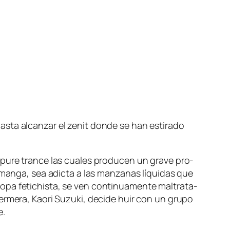
 has­ta al­can­zar el ze­nit don­de se han es­ti­ra­do
s pu­re tran­ce las cua­les pro­du­cen un gra­ve pro­
l man­ga, sea adic­ta a las man­za­nas lí­qui­das que
o­pa fe­ti­chis­ta, se ven con­ti­nua­men­te mal­tra­ta­
­fer­me­ra, Kaori Suzuki, de­ci­de huir con un gru­po
e.