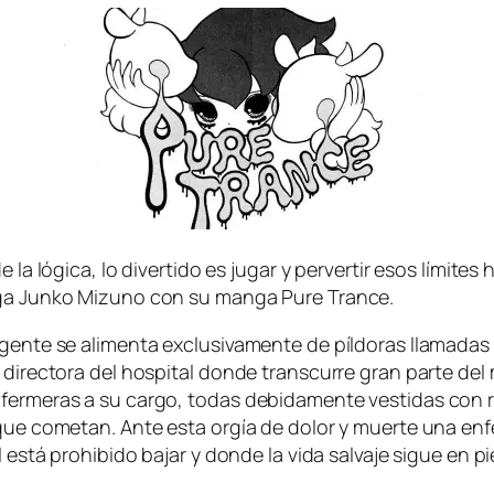
la ló­gi­ca, lo di­ver­ti­do es ju­gar y per­ver­tir esos lí­mi­tes
 jue­ga Junko Mizuno con su man­ga Pure Trance.
n­te se ali­men­ta ex­clu­si­va­men­te de píl­do­ras lla­ma­da
di­rec­to­ra del hos­pi­tal don­de trans­cu­rre gran par­te de
­fer­me­ras a su car­go, to­das de­bi­da­men­te ves­ti­das con r
or que co­me­tan. Ante es­ta or­gía de do­lor y muer­te una en
es­tá prohi­bi­do ba­jar y don­de la vi­da sal­va­je si­gue en pi