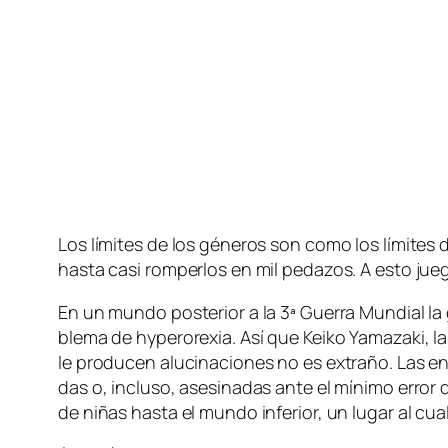
Los lí­mi­tes de los gé­ne­ros son co­mo los lí­mi­tes de 
has­ta ca­si rom­per­los en mil pe­da­zos. A es­to
En un mun­do pos­te­rior a la 3ª Guerra Mundial la ge
ble­ma de hy­pe­ro­re­xia. Así que Keiko Yamazaki, la 
le pro­du­cen alu­ci­na­cio­nes no es ex­tra­ño. Las en
das o, in­clu­so, ase­si­na­das an­te el mí­ni­mo err
de ni­ñas has­ta el mun­do in­fe­rior, un lu­gar al cual 