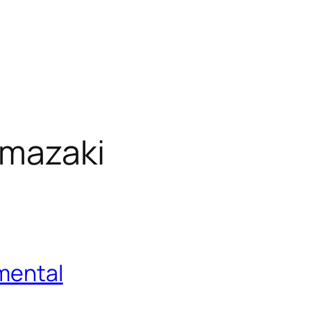
amazaki
imental