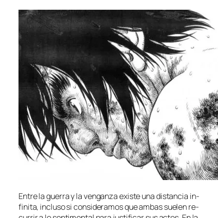
Entre la gue­rra y la ven­gan­za exis­te una dis­tan­cia in­
fi­ni­ta, in­clu­so si con­si­de­ra­mos que am­bas sue­len re­
cu­rrir a lo sen­ti­men­tal pa­ra jus­ti­fi­car sus ac­tos. En la