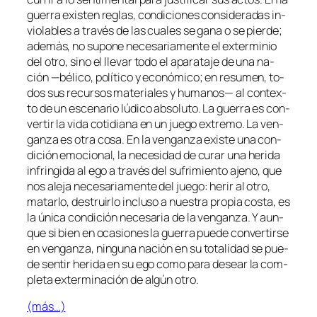
gue­rra exis­ten re­glas, con­di­cio­nes con­si­de­ra­das in­
vio­la­bles a tra­vés de las cua­les se ga­na o se pier­de;
ade­más, no su­po­ne ne­ce­sa­ria­men­te el ex­ter­mi­nio
del otro, sino el lle­var to­do el apa­ra­ta­je de una na­
ción —bé­li­co, po­lí­ti­co y eco­nó­mi­co; en re­su­men, to­
dos sus re­cur­sos ma­te­ria­les y hu­ma­nos— al con­tex­
to de un es­ce­na­rio lú­di­co ab­so­lu­to. La gue­rra es con­
ver­tir la vi­da co­ti­dia­na en un jue­go ex­tre­mo. La ven­
gan­za es otra co­sa. En la ven­gan­za exis­te una con­
di­ción emo­cio­nal, la ne­ce­si­dad de cu­rar una he­ri­da
in­frin­gi­da al ego a tra­vés del su­fri­mien­to ajeno, que
nos ale­ja ne­ce­sa­ria­men­te del jue­go: he­rir al otro,
ma­tar­lo, des­truir­lo in­clu­so a nues­tra pro­pia cos­ta, es
la úni­ca con­di­ción ne­ce­sa­ria de la ven­gan­za. Y aun­
que si bien en oca­sio­nes la gue­rra pue­de con­ver­tir­se
en ven­gan­za, nin­gu­na na­ción en su to­ta­li­dad se pue­
de sen­tir he­ri­da en su ego co­mo pa­ra de­sear la com­
ple­ta ex­ter­mi­na­ción de al­gún otro.
(más…)